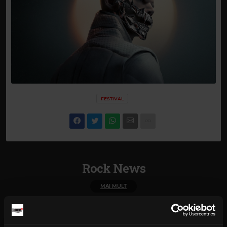
FESTIVAL
Rock News
MAI MULT
Green Day a lansat un canal
YouTube cu transmisie non-stop