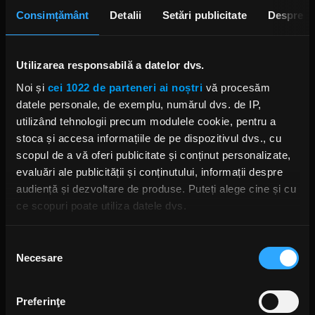
și imagini nemaivăzute
Consimțământ
Detalii
Setări publicitate
Despre
ANCA NIȚĂ
17 ORE ÎN URMĂ
Utilizarea responsabilă a datelor dvs.
Yngwie Malmsteen anunță
Noi și
cei 1022 de parteneri ai noștri
vă procesăm
albumul Hell or High Water și
datele personale, de exemplu, numărul dvs. de IP,
lansează single-ul „Now or
Never”
utilizând tehnologii precum modulele cookie, pentru a
ANCA NIȚĂ
stoca și accesa informațiile de pe dispozitivul dvs., cu
2 ZILE ÎN URMĂ
scopul de a vă oferi publicitate și conținut personalizate,
evaluări ale publicității și conținutului, informații despre
audiență și dezvoltare de produse. Puteți alege cine și cu
S-au deschis înscrierile pentru
ce scopuri poate utiliza datele dvs.
Festivalul Mamaia 2026
MIERCURI, 5 AUGUST 2026
Dacă ne permiteți, am dori, de asemenea:
Selecția
Necesare
Să colectăm informațiile cu privire la locația dvs.
consimțământului
geografică cu o exactitate de până la câțiva metri
Să vă identificăm dispozitivul scanândul-l în mod
Povestea revenirii trupei Linkin
Preferinţe
Park, prezentată în noul
activ după caracteristici specifice (amprentare)