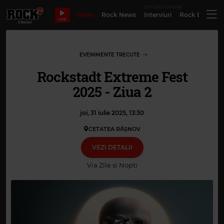
EXCLUSIV ONLINE
Bilete
Rock News
Interviuri
Rock Evergre
LIVE
EVENIMENTE TRECUTE
Rockstadt Extreme Fest
2025 - Ziua 2
joi, 31 iulie 2025, 13:30
CETATEA RÂȘNOV
VEZI DETALII
Via
Zile si Nopti