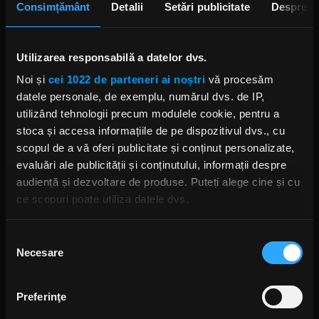
Consimțământ
Detalii
Setări publicitate
Despre
ANCA NIȚĂ
PESTE 3 ORE
Utilizarea responsabilă a datelor dvs.
Noi și
cei 1022 de parteneri ai noștri
vă procesăm
S-au deschis înscrierile pentru
Festivalul Mamaia 2026
datele personale, de exemplu, numărul dvs. de IP,
18 ORE ÎN URMĂ
utilizând tehnologii precum modulele cookie, pentru a
stoca și accesa informațiile de pe dispozitivul dvs., cu
scopul de a vă oferi publicitate și conținut personalizate,
evaluări ale publicității și conținutului, informații despre
Povestea revenirii trupei Linkin
audiență și dezvoltare de produse. Puteți alege cine și cu
Park, prezentată în noul
documentar „Unshatter”
ce scopuri poate utiliza datele dvs.
ANCA NIȚĂ
19 ORE ÎN URMĂ
Dacă ne permiteți, am dori, de asemenea:
Selecția
Necesare
Să colectăm informațiile cu privire la locația dvs.
consimțământului
geografică cu o exactitate de până la câțiva metri
Să vă identificăm dispozitivul scanândul-l în mod
Începe Brașov Jazz & Blues
Preferinţe
Festival 2026
activ după caracteristici specifice (amprentare)
19 ORE ÎN URMĂ