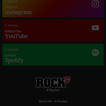
IT ROCKS!
Follow
Instagram
Magic Jazz
ELLA FITZGERALD
–
EV'RY TIME WE SAY GOODBYE
IT ROCKS!
Subscribe
YouTube
IT ROCKS!
Listen
Spotify
Rock FM
– It Rocks!