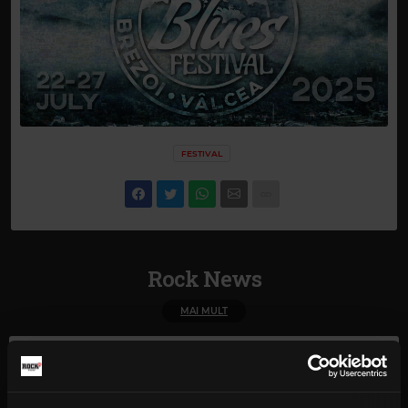
FESTIVAL
Rock News
MAI MULT
Yngwie Malmsteen anunță
albumul Hell or High Water și
lansează single-ul „Now or
Never”