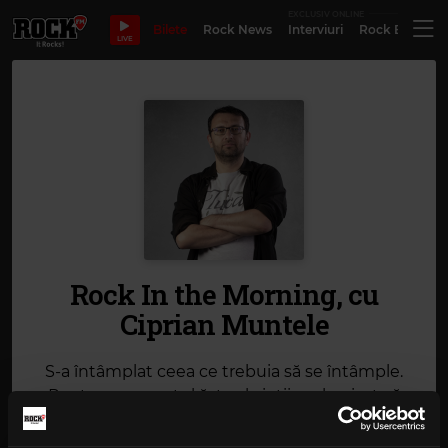
EXCLUSIV ONLINE
Bilete
Rock News
Interviuri
Rock Evergre
LIVE
Rock In the Morning, cu
Ciprian Muntele
S-a întâmplat ceea ce trebuia să se întâmple.
Pentru momentul ăsta al vieții mele, simt că
venirea mea la Rock FM e cel mai bun lucru pe
care îl puteam trăi acum, care să presupună