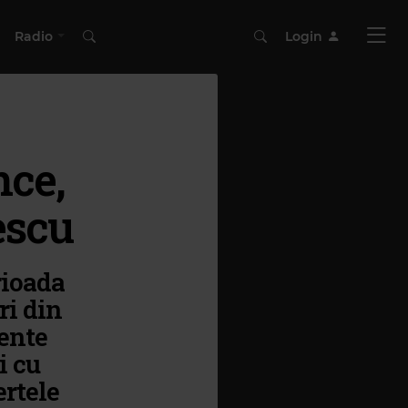
Radio
Login
ce,
escu
rioada
ri din
ente
i cu
ertele