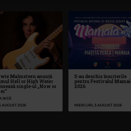
wie Malmsteen anunță
S-au deschis înscrierile
umul Hell or High Water
pentru Festivalul Mamai
ansează single-ul „Now or
2026
er”
A NIȚĂ
 6 AUGUST 2026
MIERCURI, 5 AUGUST 2026