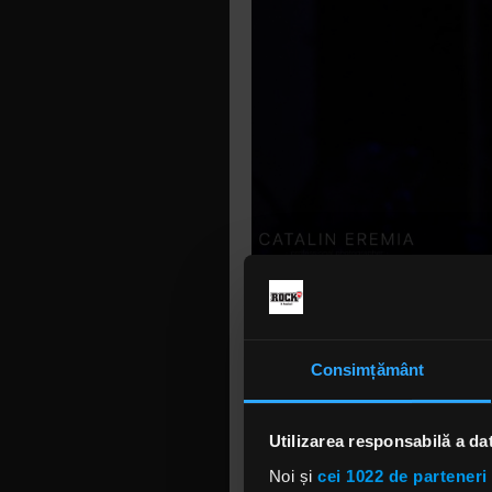
Dan Bittman
“Ochii tăi”
Consimțământ
Salutul „Bu
Napoca. Cu
Utilizarea responsabilă a da
au făcut c
Noi și
cei 1022 de parteneri 
orchestra 