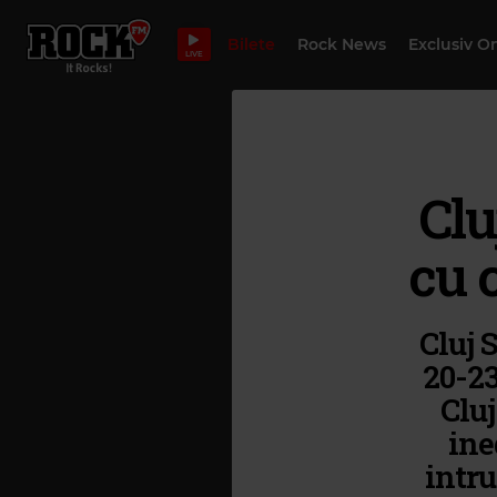
Bilete
Rock News
Exclusiv O
LIVE
Cl
cu 
Cluj 
20-23
Clu
ine
intru