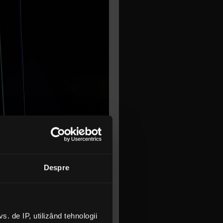
 împreună
Despre
i din Cluj-
e care l-
 cu
 de IP, utilizând tehnologii
u vor dori