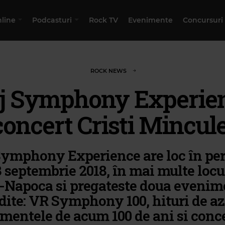
nline
Podcasturi
Rock TV
Evenimente
Concursuri
ROCK NEWS
uj Symphony Experien
concert Cristi Mincul
Symphony Experience are loc în pe
 septembrie 2018, în mai multe locu
j-Napoca si pregateste doua evenim
dite: VR Symphony 100, hituri de az
mentele de acum 100 de ani si conc