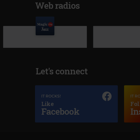
Web radios
Let's connect
IT ROCKS!
IT R
Like
Fol
Facebook
In
Magic Jazz
DIANA KRALL
–
JUST THE WAY YOU ARE