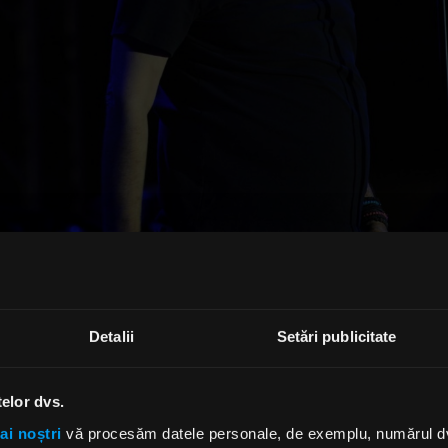
 revine pe scena festivalului și își invită fanii să cânte
, “Banii vorbesc” sau “ Dincolo de nori”.
Detalii
Setări publicitate
nă seara, prieteni!” va răsuna sambătă seara în Piața Uniri
 vocea sa inconfundabilă, Cristi Minculescu va canta pies
telor dvs.
elebru de-a lungul carierei, dar de data aceasta împreună
ai noștri
vă procesăm datele personale, de exemplu, numărul dvs.
Bigg Dimm a’Band. Va fi un show de excepție de la care n