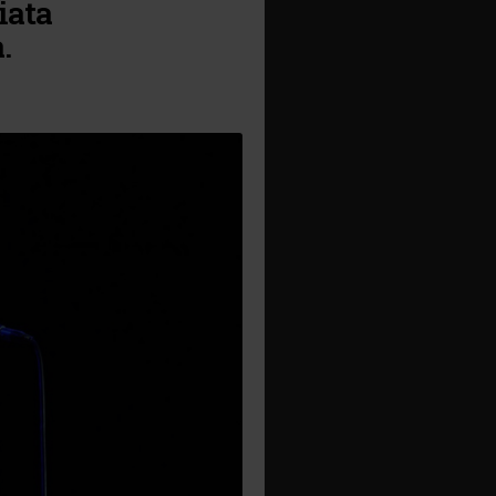
iata
.