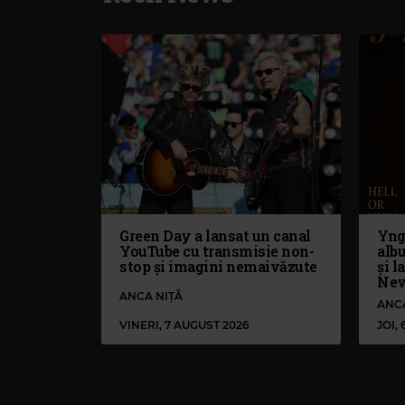
Green Day a lansat un canal
Yng
YouTube cu transmisie non-
alb
stop și imagini nemaivăzute
și l
Nev
ANCA NIȚĂ
ANC
VINERI, 7 AUGUST 2026
JOI,