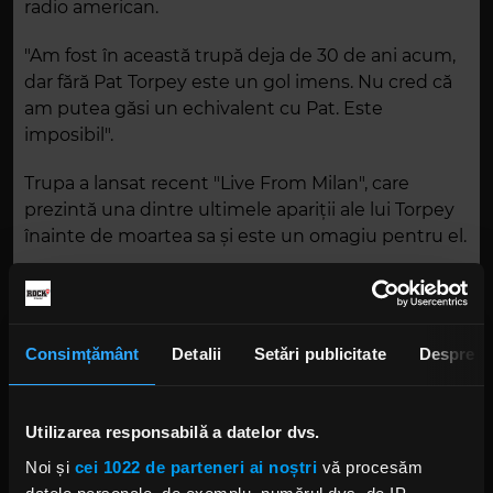
radio american.
"Am fost în această trupă deja de 30 de ani acum,
dar fără Pat Torpey este un gol imens. Nu cred că
am putea găsi un echivalent cu Pat. Este
imposibil".
Trupa a lansat recent "Live From Milan", care
prezintă una dintre ultimele apariții ale lui Torpey
înainte de moartea sa și este un omagiu pentru el.
Foto: Getty Images/ Guliver.
Consimțământ
Detalii
Setări publicitate
Despre
MR. BIG
Utilizarea responsabilă a datelor dvs.
Noi și
cei 1022 de parteneri ai noștri
vă procesăm