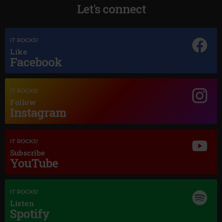
Let's connect
IT ROCKS!
Like
Facebook
IT ROCKS!
Follow
Instagram
Magic Jazz
ELLA FITZGERALD
–
EV'RY TIME WE SAY GOODBYE
IT ROCKS!
Subscribe
YouTube
IT ROCKS!
Listen
Spotify