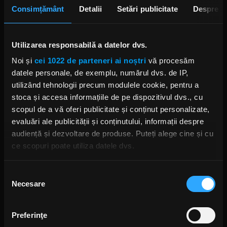
Consimțământ
Detalii
Setări publicitate
Despre
Utilizarea responsabilă a datelor dvs.
Noi și
cei 1022 de parteneri ai noștri
vă procesăm
datele personale, de exemplu, numărul dvs. de IP,
utilizând tehnologii precum modulele cookie, pentru a
LENNY KRAVITZ
LENNY KRAVITZ RAISE VIBRATION
stoca și accesa informațiile de pe dispozitivul dvs., cu
scopul de a vă oferi publicitate și conținut personalizate,
evaluări ale publicității și conținutului, informații despre
audiență și dezvoltare de produse. Puteți alege cine și cu
ce scopuri poate utiliza datele dvs.
Rock News
Dacă ne permiteți, am dori, de asemenea:
Selecția
MAI MULT
Necesare
Să colectăm informațiile cu privire la locația dvs.
consimțământului
geografică cu o exactitate de până la câțiva metri
Să vă identificăm dispozitivul scanândul-l în mod
Yngwie Malmsteen anunță
Preferinţe
albumul Hell or High Water și
activ după caracteristici specifice (amprentare)
lansează single-ul „Now or