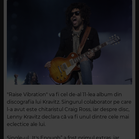
"Raise Vibration" va fi cel de-al 11-lea album din
discografia lui Kravitz. Singurul colaborator pe care
l-a avut este chitaristul Craig Ross, iar despre disc,
Lenny Kravitz declara că va fi unul dintre cele mai
eclectice ale lui.
Single-ul „It's Enough” a fost primul extras, iar