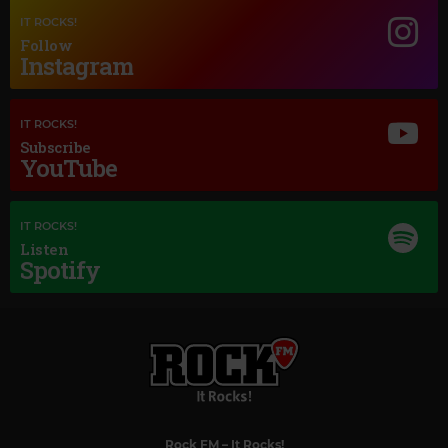
IT ROCKS!
Follow
Instagram
IT ROCKS!
Subscribe
YouTube
IT ROCKS!
Listen
Spotify
Magic Classic Music
GIACOMO PUCCINI
–
TURANDOT, SC 91, ACT III: NESSUN DORMA
Rock FM
– It Rocks!