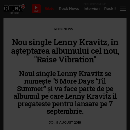
EXCLUSIV ONLINE
Bilete
Rock News
Interviuri
Rock Evergre
LIVE
ROCK NEWS
Nou single Lenny Kravitz, în
așteptarea albumului cel nou,
"Raise Vibration"
Noul single Lenny Kravitz se
numește "5 More Days ’Tîl
Summer" și va face parte de pe
albumul pe care Lenny Kravitz îl
pregateste pentru lansare pe 7
septembrie.
JOI, 9 AUGUST 2018