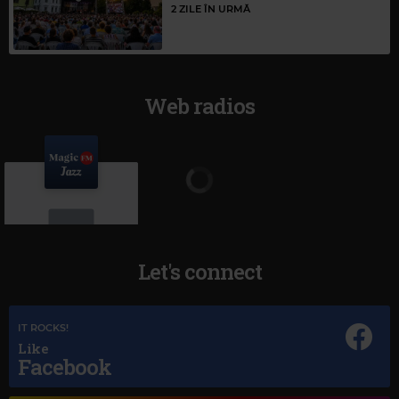
2 ZILE ÎN URMĂ
Web radios
Let's connect
Magic Jazz
IT ROCKS!
MACY GRAY
–
I TRY
Like
Facebook