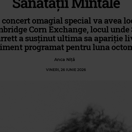
Sănătății Mintale
concert omagial special va avea lo
bridge Corn Exchange, locul unde
rrett a susținut ultima sa apariție li
iment programat pentru luna octom
Anca Niță
VINERI, 26 IUNIE 2026