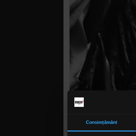
Consimțământ
Evenimente
și includ ș