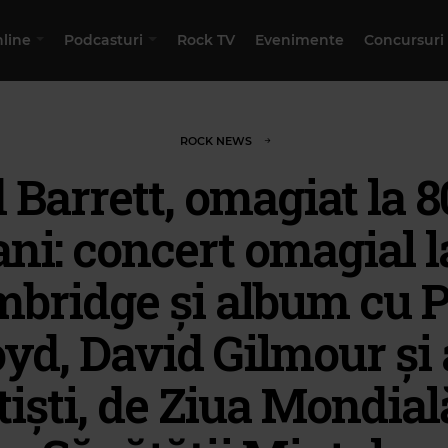
nline
Podcasturi
Rock TV
Evenimente
Concursuri
ROCK NEWS
 Barrett, omagiat la 8
ani: concert omagial l
bridge și album cu 
oyd, David Gilmour și a
tiști, de Ziua Mondial