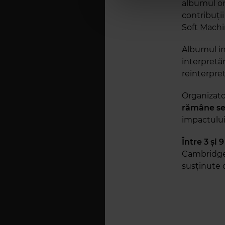
albumul o
contribuții
Soft Machin
Albumul in
interpretăr
reinterpret
Organizator
rămâne se
impactului 
Între 3 și
Cambridge O
susținute d