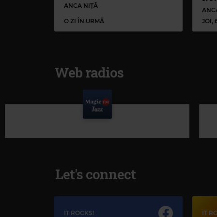
ANCA NIȚĂ
ANC
O ZI ÎN URMĂ
JOI,
Web radios
Let's connect
IT ROCKS!
IT R