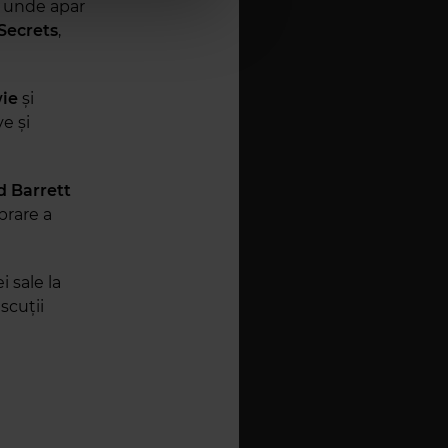
, unde apar
 Secrets
,
wie
și
ve și
d Barrett
brare a
i sale la
scuții