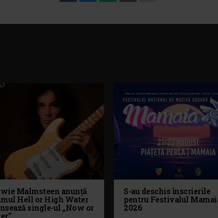
wie Malmsteen anunță
S-au deschis înscrierile
umul Hell or High Water
pentru Festivalul Mamai
ansează single-ul „Now or
2026
er”