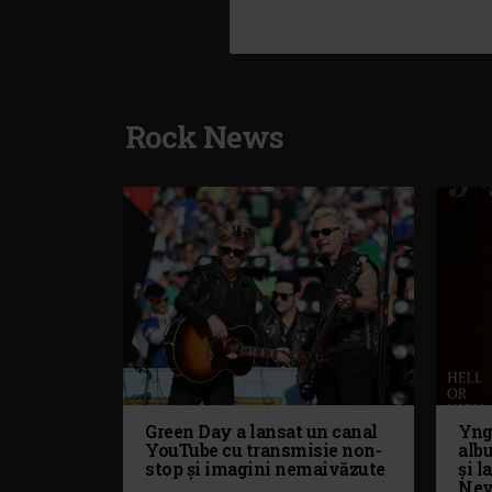
Rock News
Green Day a lansat un canal
Yng
YouTube cu transmisie non-
alb
stop și imagini nemaivăzute
și l
Nev