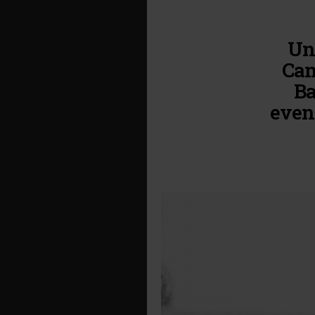
Un 
Cam
Ba
even