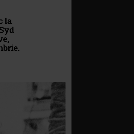
c la
 Syd
ve,
brie.