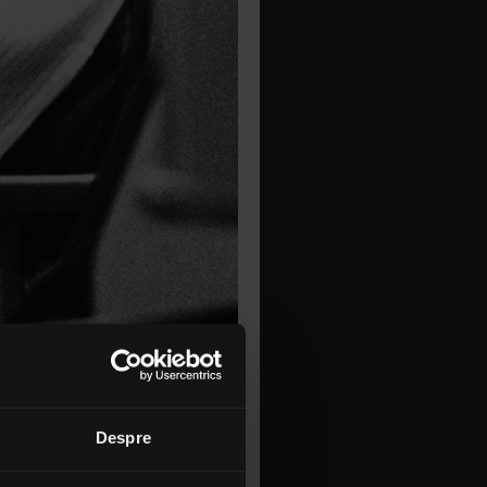
Despre
Pink Floyd
ri vor fi