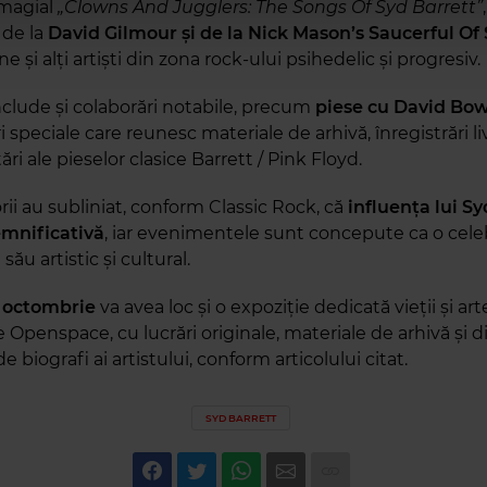
magial
„Clowns And Jugglers: The Songs Of Syd Barrett”
 de la
David Gilmour și de la Nick Mason’s Saucerful Of
e și alți artiști din zona rock-ului psihedelic și progresiv.
clude și colaborări notabile, precum
piese cu David Bo
i speciale care reunesc materiale de arhivă, înregistrări li
ări ale pieselor clasice Barrett / Pink Floyd.
ii au subliniat, conform Classic Rock, că
influența lui Sy
mnificativă
, iar evenimentele sunt concepute ca o cele
său artistic și cultural.
 9 octombrie
va avea loc și o expoziție dedicată vieții și arte
penspace, cu lucrări originale, materiale de arhivă și di
e biografi ai artistului, conform articolului citat.
SYD BARRETT