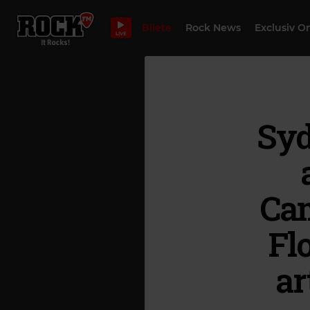
Bilete
Rock News
Exclusiv O
LIVE
Syd
Cam
Fl
ar