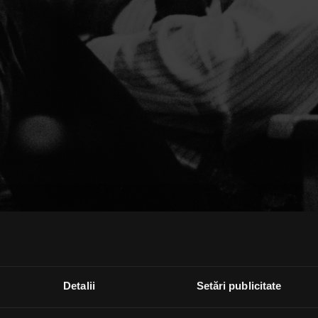
Detalii
Setări publicitate
le marchează 80 de ani de la nașterea co-fondatorului 
i un album dedicat moștenirii sale artistice, ale cărui încasă