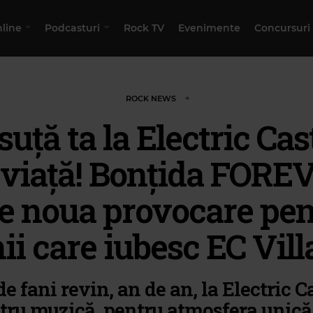
nline
Podcasturi
Rock TV
Evenimente
Concursuri
ROCK NEWS
suță ta la Electric Cast
 viață! Bonțida FORE
te noua provocare pen
ii care iubesc EC Vil
de fani revin, an de an, la Electric Ca
tru muzică, pentru atmosfera unică