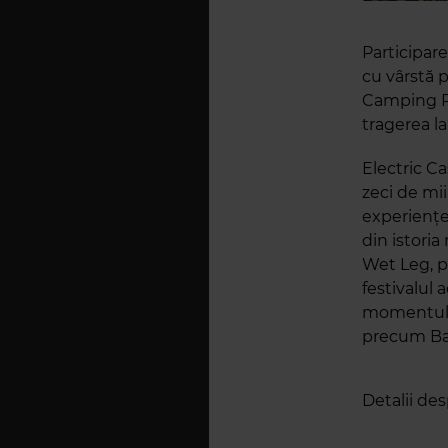
Participare
cu vârstă p
Camping Pa
tragerea la 
Electric Ca
zeci de mii
experiențe
din istoria
Wet Leg, p
festivalul
momentului
precum Bal
Detalii de