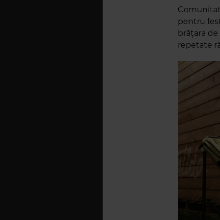
Comunitatea
pentru fest
brățara de 
repetate r