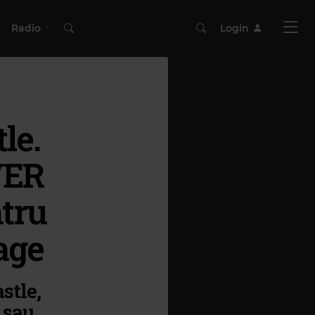
Radio
Login
le.
VER
tru
lage
stle,
 sau