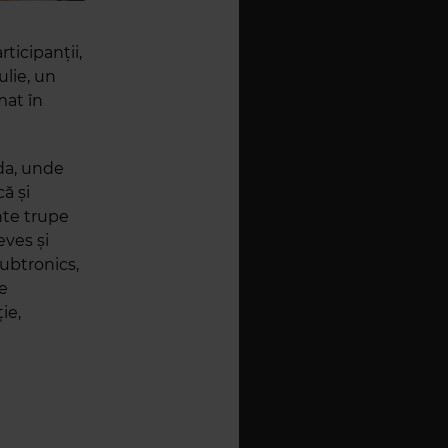
ticipanții,
ulie, un
mat în
ida, unde
ă și
nte trupe
eves și
ubtronics,
e
ie,