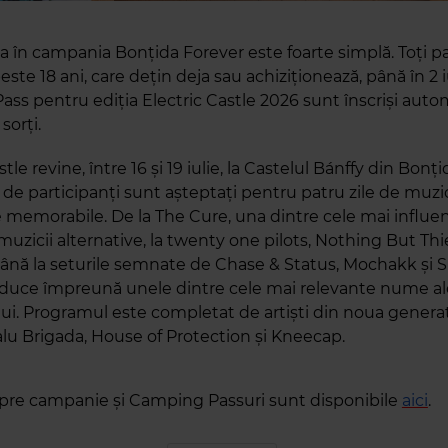
a în campania Bonțida Forever este foarte simplă. Toți par
este 18 ani, care dețin deja sau achiziționează, până în 2 i
ss pentru ediția Electric Castle 2026 sunt înscriși auto
sorți.
stle revine, între 16 și 19 iulie, la Castelul Bánffy din Bonț
 de participanți sunt așteptați pentru patru zile de muzic
 memorabile. De la The Cure, una dintre cele mai influe
 muzicii alternative, la twenty one pilots, Nothing But Thi
ână la seturile semnate de Chase & Status, Mochakk și S
 aduce împreună unele dintre cele mai relevante nume al
. Programul este completat de artiști din noua generaț
u Brigada, House of Protection și Kneecap.
spre campanie și Camping Passuri sunt disponibile
aici
.