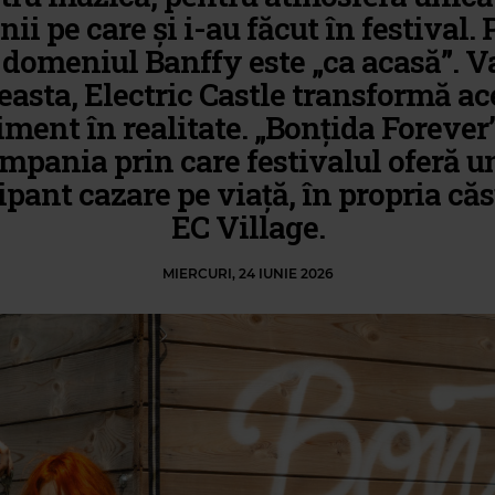
nii pe care și i-au făcut în festival.
, domeniul Banffy este „ca acasă”. V
easta, Electric Castle transformă ac
iment în realitate. „Bonțida Forever”
mpania prin care festivalul oferă u
ipant cazare pe viață, în propria căs
EC Village.
MIERCURI, 24 IUNIE 2026