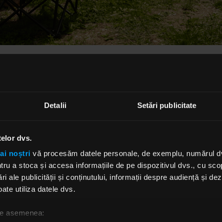
eni care vin de la prima ediție, familii care își organizeaz
 de datele festivalului, mii de abonamente pe care le vi
Detalii
Setări publicitate
toare când încă ne bucurăm de cea în curs.
Bonțida Forever
spune
mulțumesc
pentru cei care continuă să creadă în 
spune Tudor Costinaș, Head of Communications Electric C
telor dvs.
 campingul EC Village, căsuța model Swedish Lodge poa
ai noștri
vă procesăm datele personale, de exemplu, numărul dvs.
tru persoane și va deveni o parte permanentă a experienț
u a stoca și accesa informațiile de pe dispozitivul dvs., cu scopu
ru câștigător. Fără stresul rezervărilor, un fan al festivalul
ri ale publicității și conținutului, informații despre audiență și d
r avea certitudinea că, în fiecare an, există un loc care îi 
ate utiliza datele dvs.
e care îl pot numi „acasă”. Odată cazați, campingul le ofer
de grija drumurilor și de a profita de fiecare clipă din sho
 de asemenea: