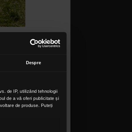
ă vacanțele
ndem pentru
Despre
e modul
energia
astle.
te găzdui
 de IP, utilizând tehnologii
ei Electric
l de a vă oferi publicitate și
ui și 3
ezvoltare de produse. Puteți
așteaptă la
ă libertatea
w-urile lor