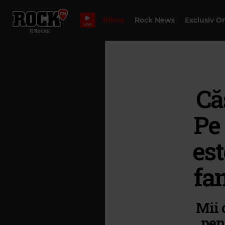
Bilete
Rock News
Exclusiv O
LIVE
Că
Pe
es
fan
Mii 
pen