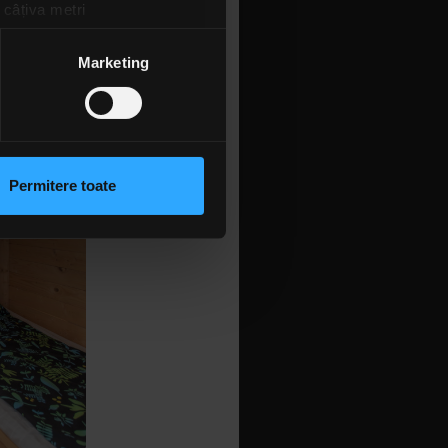
 câțiva metri
amprentare)
țele la
secțiunea cu detalii
.
Marketing
 sociale și pentru a analiza
rmații cu privire la modul în
n urma folosirii serviciilor
Permitere toate
lizarea modulelor noastre