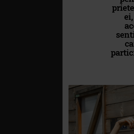
priete
ei
ac
sent
ca
partic