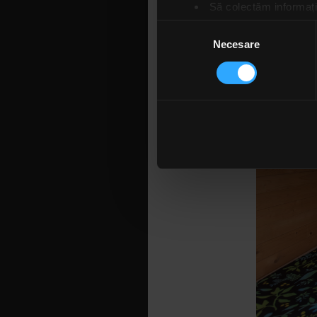
preferate.
Să colectăm informații
Să vă identificăm disp
Selecția
Găsiți mai multe informații d
Necesare
consimțământului
Vă puteți modifica sau retra
Folosim cookie-uri pentru a pe
traficul. De asemenea, le ofer
care folosiți site-ul nostru. A
lor. În cazul în care alegeți 
cookie.