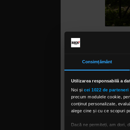
„Sunt priet
în funcție
Consimțământ
ediția vii
nostru a 
noastră”, 
Utilizarea responsabilă a da
Situată în
Noi și
cei 1022 de parteneri 
până la pa
precum modulele cookie, pentr
Castle pent
conținut personalizate, evaluă
prieteni vo
alege cine și cu ce scopuri po
castel și p
de a scăpa 
Dacă ne permiteți, am dori,