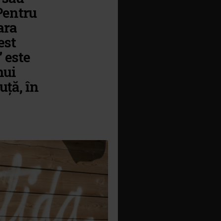
 Pentru
ara
est
 este
nui
uță, în