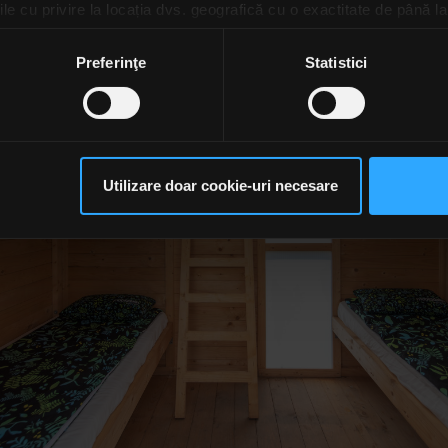
le cu privire la locația dvs. geografică cu o exactitate de până la
ozitivul scanândul-l în mod activ după caracteristici specifice (
espre procesarea datelor dvs. personale și configurați-vă preferin
Preferinţe
Statistici
ge oricând acordul din Declarația despre modulele cookie.
rsonaliza conținutul și anunțurile, pentru a oferi funcții de rețele
im partenerilor de rețele sociale, de publicitate și de analize info
ceștia le pot combina cu alte informații oferite de dvs. sau culese î
Utilizare doar cookie-uri necesare
să continuați să utilizați website-ul nostru, sunteți de acord cu uti