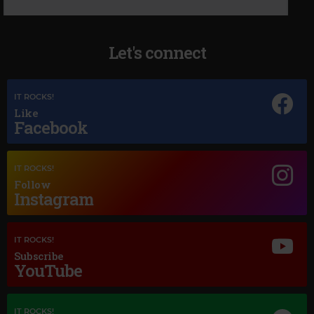
Let's connect
IT ROCKS!
Like
Facebook
IT ROCKS!
Follow
Instagram
IT ROCKS!
Subscribe
YouTube
Magic Jazz
ELLA FITZEGERALD & LOUIE ARMSTRONG
–
THE NEARNESS OF YOU
IT ROCKS!