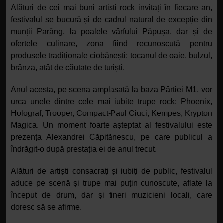
Alături de cei mai buni artiști rock invitați în fiecare an,
festivalul se bucură și de cadrul natural de excepție din
munții Parâng, la poalele vârfului Păpușa, dar și de
ofertele culinare, zona fiind recunoscută pentru
produsele tradiționale ciobănești: tocanul de oaie, bulzul,
brânza, atât de căutate de turiști.
Anul acesta, pe scena amplasată la baza Pârtiei M1, vor
urca unele dintre cele mai iubite trupe rock: Phoenix,
Holograf, Trooper, Compact-Paul Ciuci, Kempes, Krypton
Magica. Un moment foarte așteptat al festivalului este
prezența Alexandrei Căpitănescu, pe care publicul a
îndrăgit-o după prestația ei de anul trecut.
Alături de artiști consacrați și iubiți de public, festivalul
aduce pe scenă și trupe mai puțin cunoscute, aflate la
început de drum, dar și tineri muzicieni locali, care
doresc să se afirme.