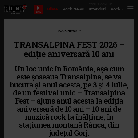
EXCLUSIV ONLINE
Bilete
Rock News
Interviuri
Rock Evergre
LIVE
ROCK NEWS
TRANSALPINA FEST 2026 –
ediție aniversară 10 ani
Un loc unic în România, așa cum
este șoseaua Transalpina, se va
bucura și anul acesta, pe 3 și 4 iulie,
de un festival unic – Transalpina
Fest – ajuns anul acesta la ediția
aniversară de 10 ani – 10 ani de
muzică rock la înălțime, în
stațiunea montană Rânca, din
județul Gorj.