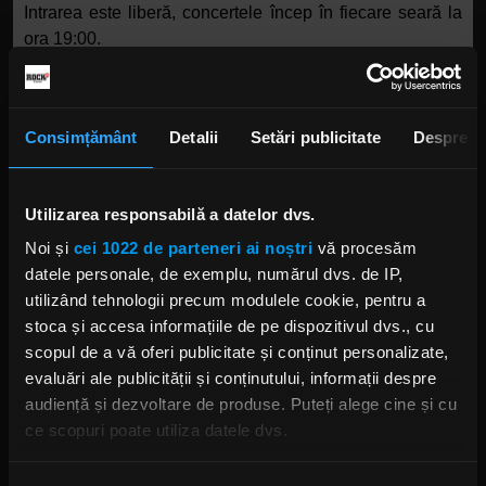
Intrarea este liberă, concertele încep în fiecare seară la
ora 19:00.
Transalpina Fest este un proiect cultural-turistic și de
promovare a stațiunii Rânca și a zonelor turistice
Consimțământ
Detalii
Setări publicitate
Despre
montane din județul Gorj organizat de Consiliul Județean
Gorj, Ansamblul Artistic Profesionist Doina Gorjului,
Școala Populară de Arte Constantin Brâncuși,
Utilizarea responsabilă a datelor dvs.
Organizația de Management a Destinației (OMD) Gorj –
Acasă la Brâncuși.
Noi și
cei 1022 de parteneri ai noștri
vă procesăm
datele personale, de exemplu, numărul dvs. de IP,
utilizând tehnologii precum modulele cookie, pentru a
Vă așteptăm în primul weekend din iulie la Rânca, în
stoca și accesa informațiile de pe dispozitivul dvs., cu
județul Gorj, pe 3 și 4 iulie – pentru două zile de răsfăț
scopul de a vă oferi publicitate și conținut personalizate,
muzical și culinar, pe cea mai înaltă șosea din România,
evaluări ale publicității și conținutului, informații despre
Transalpina – „drumul dintre nori”.
audiență și dezvoltare de produse. Puteți alege cine și cu
ce scopuri poate utiliza datele dvs.
TRANSALPINA FEST
Dacă ne permiteți, am dori, de asemenea: