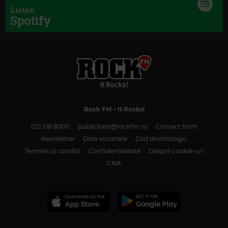
Listen
Spotify
Rock FM
– It Rocks!
021 318 8000
publicitate@rockfm.ro
Contact form
Newsletter
Date societate
Cod deontologic
Termeni și condiții
Confidențialitate
Despre cookie-uri
CNA