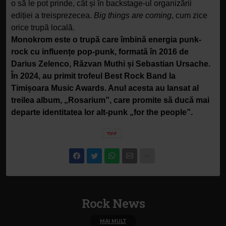
o să le pot prinde, cât și în backstage-ul organizării
ediției a treisprezecea.
Big things are coming
, cum zice
orice trupă locală.
Monokrom este o trupă care îmbină energia punk-
rock cu influențe pop-punk, formată în 2016 de
Darius Zelenco, Răzvan Muthi și Sebastian Ursache.
În 2024, au primit trofeul Best Rock Band la
Timișoara Music Awards. Anul acesta au lansat al
treilea album, „Rosarium”, care promite să ducă mai
departe identitatea lor alt-punk „for the people”.
TIFF
Rock News
MAI MULT