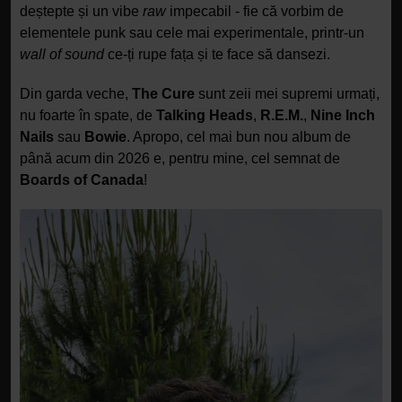
deștepte și un vibe
raw
impecabil - fie că vorbim de
elementele punk sau cele mai experimentale, printr-un
wall of sound
ce-ți rupe fața și te face să dansezi.
Din garda veche,
The Cure
sunt zeii mei supremi urmați,
nu foarte în spate, de
Talking Heads
,
R.E.M.
,
Nine Inch
Nails
sau
Bowie
. Apropo, cel mai bun nou album de
până acum din 2026 e, pentru mine, cel semnat de
Boards of Canada
!