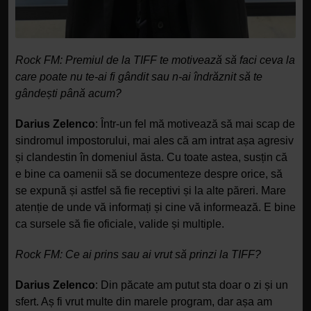
Rock FM: Premiul de la TIFF te motivează să faci ceva la
care poate nu te-ai fi gândit sau n-ai îndrăznit să te
gândești până acum?
Darius Zelenco
: Într-un fel mă motivează să mai scap de
sindromul impostorului, mai ales că am intrat așa agresiv
și clandestin în domeniul ăsta. Cu toate astea, susțin că
e bine ca oamenii să se documenteze despre orice, să
se expună și astfel să fie receptivi și la alte păreri. Mare
atenție de unde vă informați și cine vă informează. E bine
ca sursele să fie oficiale, valide și multiple.
Rock FM: Ce ai prins sau ai vrut să prinzi la TIFF?
Darius Zelenco
: Din păcate am putut sta doar o zi și un
sfert. Aș fi vrut multe din marele program, dar așa am