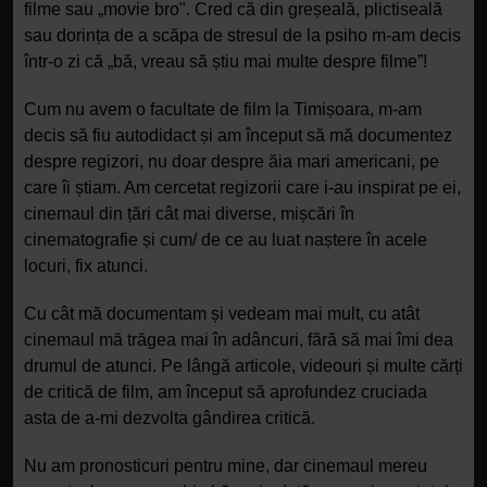
filme sau „movie bro". Cred că din greșeală, plictiseală
sau dorința de a scăpa de stresul de la psiho m-am decis
într-o zi că „bă, vreau să știu mai multe despre filme”!
Cum nu avem o facultate de film la Timișoara, m-am
decis să fiu autodidact și am început să mă documentez
despre regizori, nu doar despre ăia mari americani, pe
care îi știam. Am cercetat regizorii care i-au inspirat pe ei,
cinemaul din țări cât mai diverse, mișcări în
cinematografie și cum/ de ce au luat naștere în acele
locuri, fix atunci.
Cu cât mă documentam și vedeam mai mult, cu atât
cinemaul mă trăgea mai în adâncuri, fără să mai îmi dea
drumul de atunci. Pe lângă articole, videouri și multe cărți
de critică de film, am început să aprofundez cruciada
asta de a-mi dezvolta gândirea critică.
Nu am pronosticuri pentru mine, dar cinemaul mereu