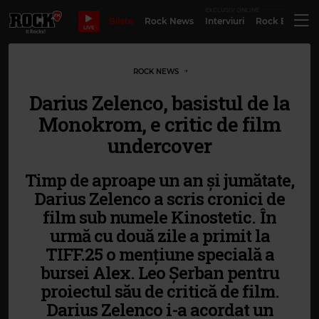
EXCLUSIV ONLINE
Bilete
Rock News
Interviuri
Rock Evergre
LIVE
ROCK NEWS
Darius Zelenco, basistul de la
Monokrom, e critic de film
undercover
Timp de aproape un an și jumătate,
Darius Zelenco a scris cronici de
film sub numele Kinostetic. În
urmă cu două zile a primit la
TIFF.25 o mențiune specială a
bursei Alex. Leo Șerban pentru
proiectul său de critică de film.
Darius Zelenco i-a acordat un