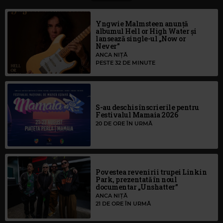
Yngwie Malmsteen anunță
albumul Hell or High Water și
lansează single-ul „Now or
Never”
ANCA NIȚĂ
PESTE 32 DE MINUTE
S-au deschis înscrierile pentru
Festivalul Mamaia 2026
20 DE ORE ÎN URMĂ
Povestea revenirii trupei Linkin
Park, prezentată în noul
documentar „Unshatter”
ANCA NIȚĂ
21 DE ORE ÎN URMĂ