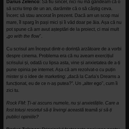
Darius Zelenco
: Să fiu sincer, nici nu mă gândeam că o
să scriu timp de un an, darămite că o să câștig ceva.
Încerc să stau ancorat în prezent. Dacă am un scop mai
mare, îl sparg în pași mici și îi văd doar pe ăia. Așa că nu
pot spune că am avut așteptări de la proiect, ci mai mult
„
go with the flow
".
Cu scrisul am început dintr-o dorință arzătoare de a vorbi
despre cinema. Problema era că nu aveam exercițiul
scrisului și, odată cu lipsa asta, vine și anxietatea de a-ți
pune opinia pe internet. Așa că am rezolvat-o cu puțin
mister și o idee de marketing: „dacă la Carla's Dreams a
funcționat, eu de ce n-aș putea?”. Un „alter ego", cum îi
zici tu.
Rock FM:
Ț
i-ai ascuns numele, nu și anxietățile. Care a
fost totuși resortul să-ți învingi această teamă și să-ți
publici opiniile?