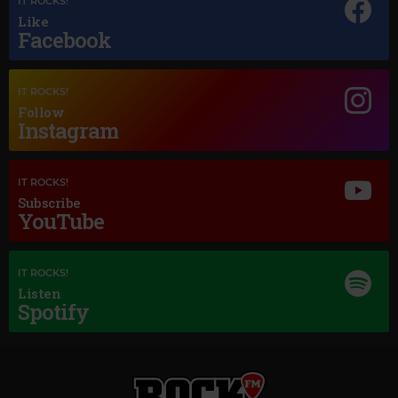
IT ROCKS!
Like
Magic Jazz
Facebook
DIANA KRALL
–
TEMPTATION
IT ROCKS!
Follow
Instagram
IT ROCKS!
Subscribe
YouTube
IT ROCKS!
Listen
Spotify