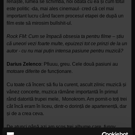
renaște, lumea se schimbă, noi odată cu ea și cum totul
este politic -da, mai ales cinemaul- cred că cel mai
important lucru când facem procesul etapei de după un
film este să mirosim bullshit-ul.
Rock FM: Cum se împacă obsesia ta pentru filme – știu
că uneori vezi foarte multe, epuizezi tot ce prinzi de la un
autor - cu nu mai puțin intensa pasiune pentru muzică?
Darius Zelenco
: Pfiuuu, greu. Cele două pasiuni au
motoare diferite de funcționare.
Cu toate că încerc să fiu la curent, ascult zilnic muzică și
vânez concerte, muzica rămâne importantă în primul
rând datorită trupei mele, Monokrom. Am pornit-o toți trei
cât încă eram în liceu, dintr-o dorință de apartenență, dar
și de a crea ceva.
De atunci până azi am scos trei albume care,
funny
enough
, sunt ca un documentar dacă le asculți