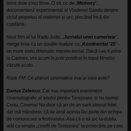
prins doar cinci filme. O să zic de „
Memory
",
documentarul experimental al Vladenei Sandu despre
ciclul perpetuu al violenței și urii, plecând încă din
copilărie.
Noul film al lui Radu Jude, „
Jurnalul unei cameriste
",
merge bine ca un d
ouble feature
cu „
Kontinental '25
” -
un mare eseu dilematic moralo-social. Dacă l-aș fi prins
la Cannes, era acum în
pole position
în topul filmelor
văzute acolo.
Rock FM: Ce planuri cinematice mai ai vara asta?
Darius Zelenco
: Cel mai important eveniment
cinematografic al anului pentru Timișoara, și nu numai:
Ceau, Cinema! Nu doar că an de an sunt abonat fidel,
dar mă mândresc că de anul acesta fac parte din echipa
de comunicare a festivalului. Așa că o să joc la dublu,
atât ca simplu „cinefil de Timișoara" la proiecțiile pe care