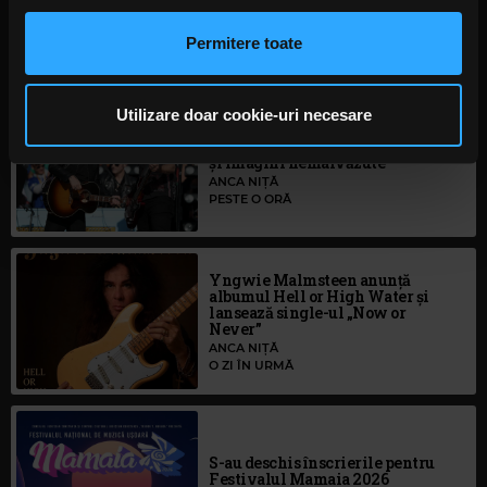
anunțurile, pentru a oferi funcții de rețele sociale și pentru
Rock News
a analiza traficul. De asemenea, le oferim partenerilor de
Permitere toate
rețele sociale, de publicitate și de analize informații cu
MAI MULT
privire la modul în care folosiți site-ul nostru. Aceștia le
pot combina cu alte informații oferite de dvs. sau culese
Utilizare doar cookie-uri necesare
Green Day a lansat un canal
în urma folosirii serviciilor lor. În cazul în care alegeți să
YouTube cu transmisie non-stop
și imagini nemaivăzute
continuați să utilizați website-ul nostru, sunteți de acord
ANCA NIȚĂ
cu utilizarea modulelor noastre cookie.
PESTE O ORĂ
Yngwie Malmsteen anunță
albumul Hell or High Water și
lansează single-ul „Now or
Never”
ANCA NIȚĂ
O ZI ÎN URMĂ
S-au deschis înscrierile pentru
Festivalul Mamaia 2026