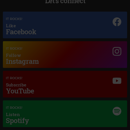
Let's connect
IT ROCKS!
Like
Facebook
Magic Jazz
IT ROCKS!
NORAH JONES
–
COME AWAY WITH ME
Follow
Instagram
IT ROCKS!
Subscribe
YouTube
IT ROCKS!
Listen
Spotify