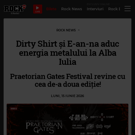
EXCLUSIV ONLINE
Bilete
Rock News
Interviuri
Rock Evergre
LIVE
ROCK NEWS
Dirty Shirt și E-an-na aduc
energia metalului la Alba
Iulia
Praetorian Gates Festival revine cu
cea de-a doua ediție!
LUNI, 15 IUNIE 2026