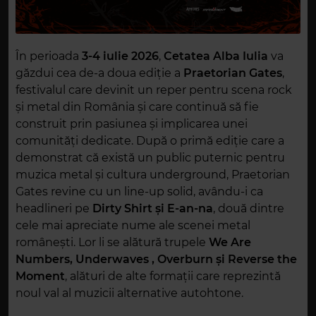
În perioada
3-4 iulie 2026
,
Cetatea Alba Iulia
va
găzdui cea de-a doua ediție a
Praetorian Gates
,
festivalul care devinit un reper pentru scena rock
și metal din România și care continuă să fie
construit prin pasiunea și implicarea unei
comunități dedicate. După o primă ediție care a
demonstrat că există un public puternic pentru
muzica metal și cultura underground, Praetorian
Gates revine cu un line-up solid, avându-i ca
headlineri pe
Dirty Shirt și E-an-na
, două dintre
cele mai apreciate nume ale scenei metal
românești. Lor li se alătură trupele
We Are
Numbers, Underwaves , Overburn și Reverse the
Moment
, alături de alte formații care reprezintă
noul val al muzicii alternative autohtone.