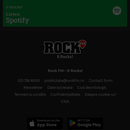
IT ROCKS!
Listen
Spotify
Magic Classic Music
GIUSEPPE VERDI
–
AIDA: TRIUMPHAL MARCH
Rock FM
– It Rocks!
021 318 8000
publicitate@rockfm.ro
Contact form
Newsletter
Date societate
Cod deontologic
Termeni și condiții
Confidențialitate
Despre cookie-uri
CNA