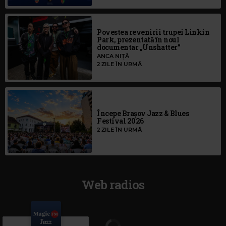
Povestea revenirii trupei Linkin
Park, prezentată în noul
documentar „Unshatter”
ANCA NIȚĂ
2 ZILE ÎN URMĂ
Începe Brașov Jazz & Blues
Festival 2026
2 ZILE ÎN URMĂ
Web radios