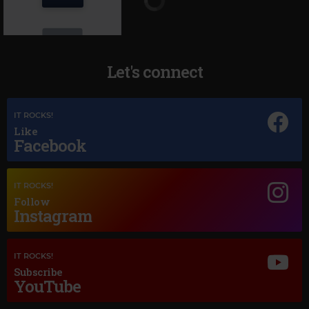
Let's connect
IT ROCKS!
Magic Jazz
Like
Facebook
SARAH VAUGHAN
–
FEVER
IT ROCKS!
Follow
Instagram
IT ROCKS!
Subscribe
YouTube