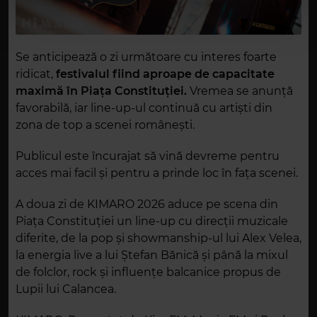
cu utilizarea modulelor noastre cookie.
Se anticipează o zi următoare cu interes foarte
ridicat,
festivalul fiind aproape de capacitate
maximă în Piața Constituției.
Vremea se anunță
favorabilă, iar line-up-ul continuă cu artiști din
zona de top a scenei românești.
Publicul este încurajat să vină devreme pentru
acces mai facil și pentru a prinde loc în fața scenei.
A doua zi de KIMARO 2026 aduce pe scena din
Piața Constituției un line-up cu direcții muzicale
diferite, de la pop și showmanship-ul lui Alex Velea,
la energia live a lui Ștefan Bănică și până la mixul
de folclor, rock și influențe balcanice propus de
Lupii lui Calancea.