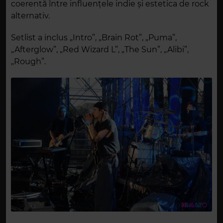
coerentă între influențele indie și estetica de rock
alternativ.
Setlist a inclus „Intro”, „Brain Rot”, „Puma”,
„Afterglow”, „Red Wizard L”, „The Sun”, „Alibi”,
„Rough”.