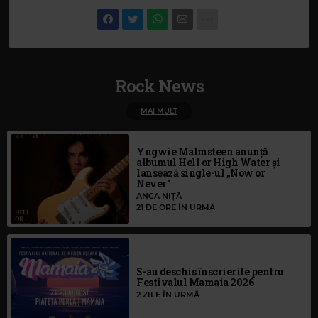
Rock News
MAI MULT
Yngwie Malmsteen anunță
albumul Hell or High Water și
lansează single-ul „Now or
Never”
ANCA NIȚĂ
21 DE ORE ÎN URMĂ
S-au deschis înscrierile pentru
Festivalul Mamaia 2026
2 ZILE ÎN URMĂ