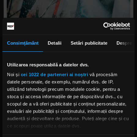
Consimțământ
Detalii
Setări publicitate
Despre
Au fost incluse piese precum „Golem”, „Sat după
Utilizarea responsabilă a datelor dvs.
Sat” și „Vânătoarea Regală”, titluri asociate cu
perioada de consolidare a identității lor sonore, în
Noi și
cei 1022 de parteneri ai noștri
vă procesăm
care lirica densă și construcțiile atmosferice au
datele personale, de exemplu, numărul dvs. de IP,
devenit elemente definitorii. „E Vina Mea” și
utilizând tehnologii precum modulele cookie, pentru a
„Împreună” continuă aceeași linie de compoziție,
stoca și accesa informațiile de pe dispozitivul dvs., cu
cu accent pe tensiune emoțională și dezvoltare
scopul de a vă oferi publicitate și conținut personalizate,
narativă.
evaluări ale publicității și conținutului, informații despre
audiență și dezvoltare de produse. Puteți alege cine și cu
Zona mai experimentală și fragmentată a
ce scopuri poate utiliza datele dvs.
concertului a fost reprezentată de piese precum