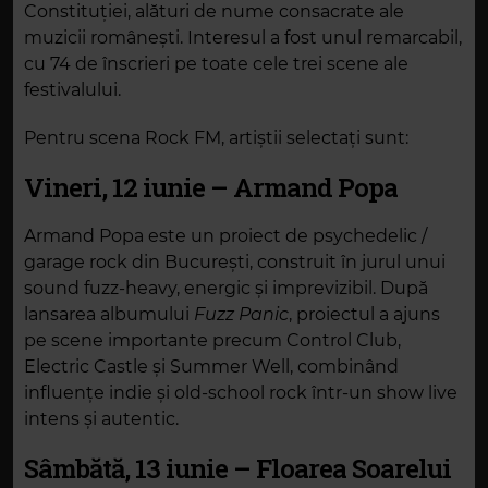
Constituției, alături de nume consacrate ale
muzicii românești. Interesul a fost unul remarcabil,
cu 74 de înscrieri pe toate cele trei scene ale
festivalului.
Pentru scena Rock FM, artiștii selectați sunt:
Vineri, 12 iunie – Armand Popa
Armand Popa este un proiect de psychedelic /
garage rock din București, construit în jurul unui
sound fuzz-heavy, energic și imprevizibil. După
lansarea albumului
Fuzz Panic
, proiectul a ajuns
pe scene importante precum Control Club,
Electric Castle și Summer Well, combinând
influențe indie și old-school rock într-un show live
intens și autentic.
Sâmbătă, 13 iunie – Floarea Soarelui