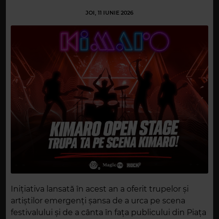
JOI, 11 IUNIE 2026
Inițiativa lansată în acest an a oferit trupelor și
artiștilor emergenți șansa de a urca pe scena
festivalului și de a cânta în fața publicului din Piața