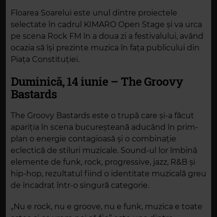
Floarea Soarelui este unul dintre proiectele
selectate în cadrul KIMARO Open Stage și va urca
pe scena Rock FM în a doua zi a festivalului, având
ocazia să își prezinte muzica în fața publicului din
Piața Constituției.
Duminică, 14 iunie – The Groovy
Bastards
The Groovy Bastards este o trupă care și-a făcut
apariția în scena bucureșteană aducând în prim-
plan o energie contagioasă și o combinație
eclectică de stiluri muzicale. Sound-ul lor îmbină
elemente de funk, rock, progressive, jazz, R&B și
hip-hop, rezultatul fiind o identitate muzicală greu
de încadrat într-o singură categorie.
„Nu e rock, nu e groove, nu e funk, muzica e toate