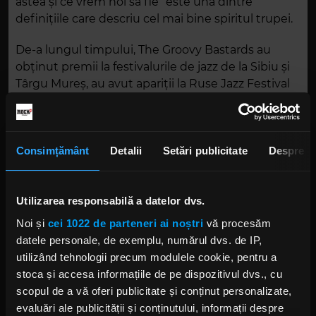
astea și ce vrem noi să fie” este una dintre
definițiile care descriu cel mai bine spiritul trupei.
De-a lungul timpului, The Groovy Bastards au
obținut premii la festivalurile de jazz de la Sibiu și
Târgu Mureș, au avut apariții la Ruse Jazz Festival
din Bulgaria și au concertat în numeroase locații
din țară. Trupa a împărțit scena cu artiști
internaționali precum Marco Mendoza,
Bumblefoot și Rosenberg Trio.
Consimțământ
Detalii
Setări publicitate
Despre
În 2017 au fost desemnați „Revelația anului” la
Utilizarea responsabilă a datelor dvs.
Festivalul Muzza, iar în 2019 au fost nominalizați la
Noi și
cei 1022 de parteneri ai noștri
vă procesăm
categoria „Formația Anului”. În ultimii ani au
datele personale, de exemplu, numărul dvs. de IP,
continuat să acumuleze recunoaștere în zona
utilizând tehnologii precum modulele cookie, pentru a
rock, câștigând premiul al doilea la Festivalul
stoca și accesa informațiile de pe dispozitivul dvs., cu
Posada Rock 2023 și premiul întâi la Constelații
scopul de a vă oferi publicitate și conținut personalizate,
Rock 2024.
evaluări ale publicității și conținutului, informații despre