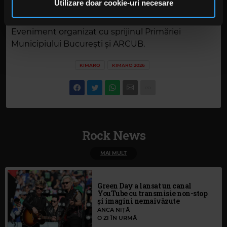
pot combina cu alte informații oferite de dvs. sau culese
Utilizare doar cookie-uri necesare
Medicover, Answear, Sloop, Iqos, Absolut, Havana
în urma folosirii serviciilor lor. În cazul în care alegeți să
Club, Bumbu, Belaire, Jameson, Dertour.
continuați să utilizați website-ul nostru, sunteți de acord
Eveniment organizat cu sprijinul Primăriei
cu utilizarea modulelor noastre cookie.
Municipiului București și ARCUB.
KIMARO
KIMARO 2026
Rock News
MAI MULT
Green Day a lansat un canal
YouTube cu transmisie non-stop
și imagini nemaivăzute
ANCA NIȚĂ
O ZI ÎN URMĂ