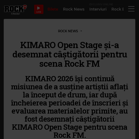
EXCLUSIV ONLINE
Bilete
Rock News
Interviuri
Rock Evergre
LIVE
ROCK NEWS
KIMARO Open Stage și-a
desemnat câștigătorii pentru
scena Rock FM
KIMARO 2026 își continuă
misiunea de a susține artiștii aflați
la început de drum, iar după
încheierea perioadei de înscrieri și
evaluarea materialelor primite, au
fost desemnați câștigătorii
KIMARO Open Stage pentru scena
Rock FM.