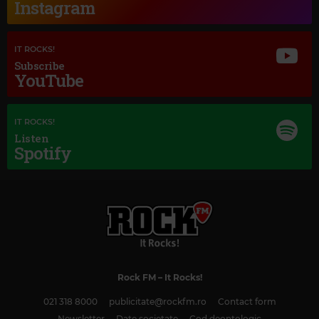
Instagram
IT ROCKS!
Subscribe
YouTube
Magic Jazz
ELLA FITZGERALD
–
DREAM A LITTLE DREAM OF ME - SINGLE VERSION
IT ROCKS!
Listen
Spotify
Rock FM
– It Rocks!
021 318 8000
publicitate@rockfm.ro
Contact form
Newsletter
Date societate
Cod deontologic