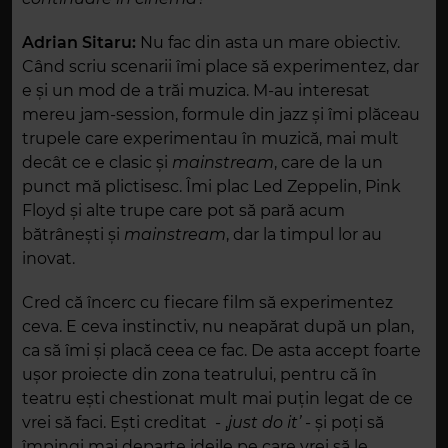
Adrian Sitaru:
Nu fac din asta un mare obiectiv.
Când scriu scenarii îmi place să experimentez, dar
e și un mod de a trăi muzica.
M-au interesat
mereu jam-session, formule din jazz și îmi plăceau
trupele care experimentau în muzică, mai mult
decât ce e clasic și
mainstream
, care de la un
punct mă plictisesc. Îmi plac Led Zeppelin, Pink
Floyd și alte trupe care pot să pară acum
bătrânești și
mainstream
,
dar la timpul lor au
inovat.
Cred că încerc cu fiecare film să experimentez
ceva. E ceva instinctiv, nu neapărat după un plan,
ca să îmi și placă ceea ce fac. De asta accept foarte
ușor proiecte din zona
teatrului,
pentru că în
teatru ești chestionat mult mai
puțin legat de ce
vrei să faci.
Ești creditat - ,
just do it’
- și poți să
împingi mai departe ideile pe care vrei să le