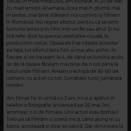
Totuși, în mod miraculos, am încheiat în 20 de zile,
cu mari emoții. Anamaria zicea mai în glumă, mai
în serios: ,mai bine stăteam noi cuminți și filmam
în România’. Nu regret efortul, pentru că se simt
lucrurile astea și în film, într-un fel sau altul. Și nu
mă refer doar la spectaculozitatea vizuală, la
production value
. Oboseala li se citește actorilor
pe față, tot efortul ăsta fizic și mai ales psihic. În
fiecare zi ne trezeam la 4, de când se lumina acolo,
iar de la cazare făceam mai bine de o oră până la
locul unde filmam. Aveam o echipă de 50-60 de
oameni, cu actori cu tot. Jumătate
turci, jumătate
români.
Am filmat fix în urmă cu 3 ani, mi-a și apărut în
telefon o fotografie aniversară pe 26 mai. Îmi
amintesc o zi de filmare. Unii actori erau bolnavi.
Trebuia să filmăm o scenă mică, când ajung ei cu
barca, acostează și doar se salută. Dar dimineața la