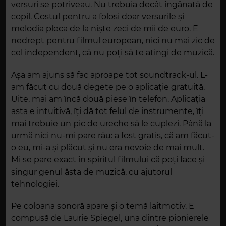
versuri se potriveau. Nu trebuia decât îngânată de
copil
. Costul pentru a folosi doar versurile și
melodia pleca de la niște zeci de mii de euro. E
nedrept pentru filmul european, nici nu mai zic de
cel independent, că nu poți să te atingi de muzică.
Așa am ajuns să fac aproape tot soundtrack-ul. L-
am făcut cu două degete pe o aplicație gratuită.
Uite, mai am încă dou
ă
piese în telefon. Aplicația
asta e intuitivă, îți dă tot felul de instrumente, îți
mai trebuie un pic de ureche să le cuplezi. Până la
urmă nici nu-mi pare rău: a fost gratis, că am făcut-
o eu, mi-a și plăcut și nu era nevoie de mai mult.
Mi se pare exact în spiritul filmului că poți face și
singur genul ăsta de muzică, cu ajutorul
tehnologiei.
Pe coloana sonoră apare și o temă laitmotiv. E
compusă de Laurie Spiegel, una
dintre
pionierele