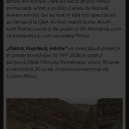
actorii din echipă -care au văzut atunci filmul
prima oară- a fost și publicul acela de festival.
Aveam emoții, dar au stat în sală toți spectatorii,
au rămas și la Q&A. Au fost reacții bune. Acum
sunt foarte curios și de publicul din România, cum
va interpreta și cum va vedea filmul.
„Piatră, Foarfecă, Hârtie”
va avea dou
ă proiecții
în prezența echipei, la TIFF 2026 în cadrul
secțiunii Zilele Filmului Românesc, vineri, 19 iunie
și sâmbătă, 20 iunie. Interviu consemnat de
Lucian Mircu.