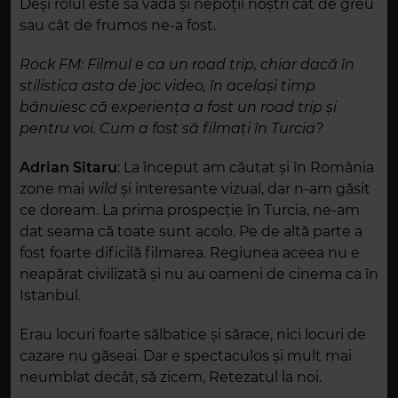
De
și
rolul este să vadă și nepoții noștri cât de greu
sau cât de frumos ne-a fost.
Rock FM: Filmul e ca un road trip, chiar dacă în
stilistica asta de joc video, în același timp
bănuiesc că experiența a fost un road trip și
pentru voi. Cum a fost să filmați în Turcia?
Adrian Sitaru
:
La început am căutat și în România
zone mai
wild
și interesante vizual, dar n-am găsit
ce doream. La prima prospecție în Turcia, ne-am
dat seama că toate sunt acolo. Pe de altă parte a
fost foarte dificilă filmarea. Regiunea aceea nu e
neapărat civilizată și nu au oameni de cinema ca în
Istanbul.
Erau locuri foarte sălbatice și sărace, nici locuri de
cazare nu găseai. Dar e spectaculos și mult mai
neumblat decât, să zicem, Retezatul la noi.