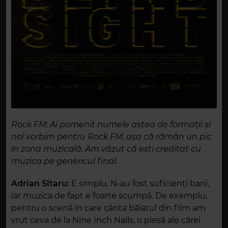
Rock FM: Ai pomenit numele astea de formații și
noi vorbim pentru Rock FM, a
ș
a c
ă
rămân un pic
în zona muzical
ă
. Am văzut că ești creditat cu
muzica pe genericul final.
Adrian Sitaru:
E simplu. N-au fost suficienți bani,
iar muzica de fapt e foarte scumpă
. De exemplu,
pentru o sce
nă
în care cânta băiatul din film am
vrut ceva de la Nine Inch Nails, o piesă ale cărei