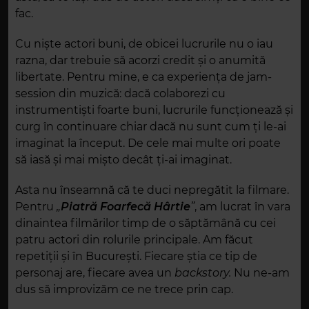
fac.
Cu niște actori buni, de obicei lucrurile nu o iau
razna, dar trebuie să acorzi credit și o anumită
libertate. Pentru mine, e ca experiența de jam-
session din muzică: dacă colaborezi cu
instrumentiști foarte buni, lucrurile funcționează și
curg în continuare chiar dacă nu sunt cum ți le-ai
imaginat la început. De cele mai multe ori poate
să iasă și mai mișto decât ți-ai imaginat.
Asta nu înseamnă că te duci nepregătit la filmare.
Pentru
„
Piatră Foarfecă Hârtie
”
, am lucrat în vara
dinaintea filmărilor timp de o săptămână cu cei
patru actori din rolurile principale. Am făcut
repetiții și în București. Fiecare știa ce tip de
personaj are, fiecare avea un
backstory.
Nu ne-am
dus să improvizăm ce ne trece prin cap.