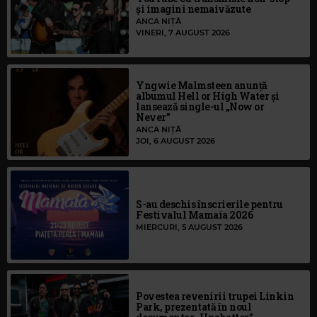
și imagini nemaivăzute
ANCA NIȚĂ
VINERI, 7 AUGUST 2026
Yngwie Malmsteen anunță
albumul Hell or High Water și
lansează single-ul „Now or
Never”
ANCA NIȚĂ
JOI, 6 AUGUST 2026
S-au deschis înscrierile pentru
Festivalul Mamaia 2026
MIERCURI, 5 AUGUST 2026
Povestea revenirii trupei Linkin
Park, prezentată în noul