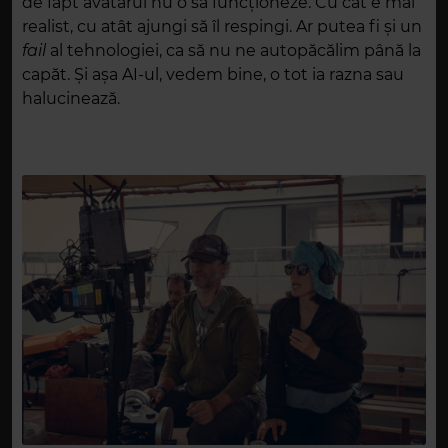
de fapt avatarul nu o să funcționeze. Cu cât e mai
realist, cu atât ajungi să îl respingi. Ar putea fi și un
fail
al tehnologiei, ca să nu ne autopăcălim până la
capăt. Și așa AI-ul, vedem bine, o tot ia razna sau
halucinează.