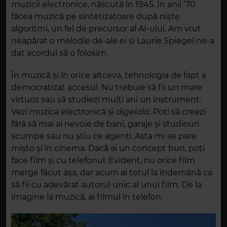
muzicii electronice, născută în 1945. În anii ‘70
făcea muzică pe sintetizatoare după niște
algoritmi, un fel de precursor al AI-ului. Am vrut
neapărat o melodie de-ale ei și Laurie Spiegel ne-a
dat acordul să
o folosim
.
În muzică și în orice altceva, tehnologia de fapt a
democratizat accesul. Nu trebuie să fii un mare
virtuoz sau să studiezi mulți ani un instrument.
Vezi muzica electronică și
digeiala
. Poți să creezi
fără să mai ai nevoie de bani, garaje și studiouri
scumpe sau nu știu ce agenți. Asta mi se pare
mișto și
î
n cinema. Dacă ai un concept bun, poți
face film și cu telefonul
. Evident, nu orice film
merge făcut așa, dar acum ai totul la îndemână ca
să fii cu adevărat autorul unic al unui film. De la
imagine la muzică, ai filmul în telefon.