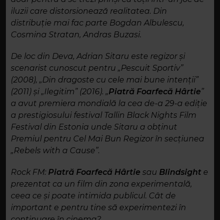
iluzii care distorsionează realitatea. Din
distribuție mai fac parte Bogdan Albulescu,
Cosmina Stratan, Andras Buzasi.
De loc din Deva, Adrian Sitaru este regizor și
scenarist cunoscut pentru „Pescuit Sportiv”
(2008), „Din dragoste cu cele mai bune intenții”
(2011) și „Ilegitim” (2016). „
Piatră Foarfecă Hârtie
”
a avut premiera mondială la cea de-a 29-a ediție
a prestigiosului festival Tallin Black Nights Film
Festival din Estonia unde Sitaru a obținut
Premiul pentru Cel Mai Bun Regizor în secțiunea
„Rebels with a Cause
”.
Rock FM:
Piatră Foarfecă Hârtie
sau
Blindsight
e
prezentat ca un film din zona experimentală,
ceea ce și poate intimida publicul. Cât de
important e pentru tine să experimentezi în
continuare în cinema?