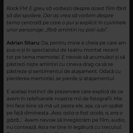
Rock FM:
E greu să vorbești despre acest film fără
să dai spoilere. Dar aș vrea să vorbim despre
tema centrală pe care o pui și explicit în cuvintele
unor personaje: „fără amintiri nu poți iubi”.
Adrian Sitaru
: Da, pentru mine e cheia pe care am
pus-o și în spectacolul de teatru montat recent
tot pe tema memoriei. E nevoie să acumulezi și să
păstrezi niște amintiri cu cineva drag ca să se
păstreze și sentimentul de atașament. Odată cu
pierderea memoriei, se pierde și atașamentul.
E același instinct de prezervare care explică de ce
avem în telefoanele noastre mii de fotografii. Mie
îmi face bine să mă uit peste ele, așa, ca un spălat
pe față dimineața. ,
Aaa, asta a fost acolo, a, era o
gâză
...’ Avem nevoie să înregistrăm pe film, audio,
nu contează. Asta ne ține în legătură cu trecutul.