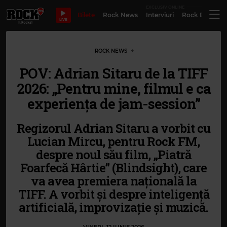
EXCLUSIV ONLINE
Bilete
Rock News
Interviuri
Rock Evergre
LIVE
ROCK NEWS
POV: Adrian Sitaru de la TIFF
2026: „Pentru mine, filmul e ca
experiența de jam-session”
Regizorul Adrian Sitaru a vorbit cu
Lucian Mircu, pentru Rock FM,
despre noul său film, „Piatră
Foarfecă Hârtie” (Blindsight), care
va avea premiera națională la
TIFF. A vorbit și despre inteligență
artificială, improvizație și muzică.