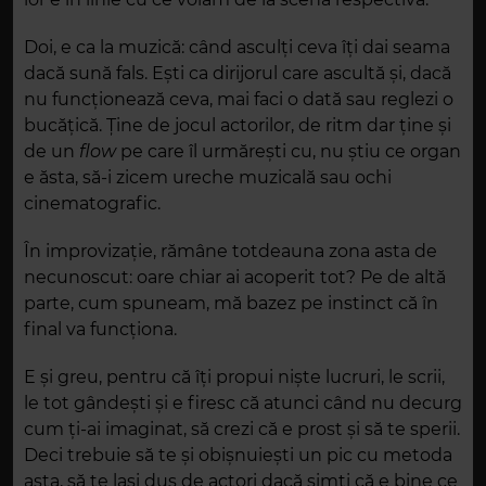
Doi, e ca la muzică: când asculți ceva îți dai seama
dacă sună fals. Ești ca dirijorul care ascultă și, dacă
nu funcționează ceva, mai faci o dată sau reglezi o
bucățică. Ține de jocul actorilor, de ritm dar ține și
de un
flow
pe care îl urmărești cu, nu știu ce organ
e ăsta, să-i zicem ureche muzicală sau ochi
cinematografic.
În improvizație, rămâne totdeauna zona asta de
necunoscut: oare chiar ai acoperit tot? Pe de altă
parte, cum spuneam, mă bazez pe instinct că în
final va funcționa.
E și greu, pentru că îți propui niște lucruri, le scrii,
le tot gândești și e firesc că atunci când nu decurg
cum ți-ai imaginat, să crezi că e prost și să te sperii.
Deci trebuie să te și obișnuiești un pic cu metoda
asta, să te lași dus de
actori dacă simți că e bine ce