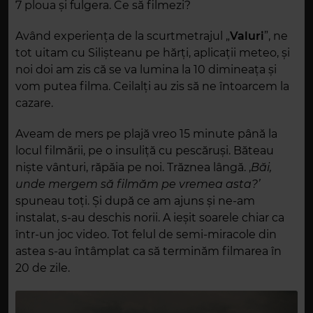
7 ploua și fulgera. Ce să filmezi?
Având experiența de la scurtmetrajul „
Valuri
”, ne
tot uitam cu Silișteanu pe hărți, aplicații meteo, și
noi doi am zis că se va lumina la 10 dimineața și
vom putea filma. Ceilalți au zis să ne întoarcem la
cazare.
Aveam de mers pe plajă vreo 15 minute până la
locul filmării, pe o insuliță cu pescăruși. Băteau
niște vânturi, răpăia pe noi. Trăznea lângă. ,
Băi,
unde mergem să filmăm pe vremea asta?’
spuneau toți. Și după ce am ajuns
și
ne-am
instalat, s-au deschis norii. A ieșit soarele chiar ca
într-un joc video. Tot felul de semi-miracole din
astea s-au întâmplat ca să terminăm filmarea în
20 de zile.