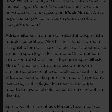
Rock FM:
Știu că deja e un clișeu asta, am auzit-o
inclusiv legat de un film de la Cannes de anul
acesta, ,că e ca un episod de
Black Mirror’
. Nu te-
ai gândit c
ă și în cazul vostru poate să apară
comparația asta
?
Adrian Sitaru
: Ba da, am tot discutat despre asta
mai ales cu editorul Alex Pintică. Până la urmă n-
am găsit o formulă mai clară pentru a transmite ce
vreau să spun legat de memorie. Ori rămâneam
într-o zonă abstractă, ori îl duceam înspre
„
Black
Mirror
”. Chiar am văzut un episod, oarecum
similar, despre o relație de cuplu care continuă în
VR, după ce unul din parteneri moare. În prezent,
există deja tehnologia de a reconstitui după
moarte un avatar al celui dispărut, cu care poți să
discuți.
Spre deosebire de
„
Black Mirror
”, teza mea e că