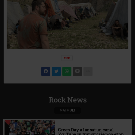
TIFF
Rock News
MAI MULT
Green Day a lansat un canal
YouTube cu transmisie non-stop