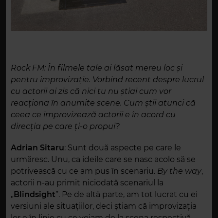
Rock FM:
În filmele tale ai lăsat mereu loc și
pentru improvizație. Vorbind recent despre lucrul
cu actorii ai zis că nici tu nu știai cum vor
reacționa în anumite scene.
Cum știi atunci că
ceea ce improvizează actorii e în acord cu
direcția pe care ți-o propui?
Adrian Sitaru
: Sunt două
aspecte pe care
le
urmăresc. Unu, ca ideile care se nasc acolo să se
potrivească cu ce am pus în scenariu.
By the way
,
actorii n-au primit niciodată scenariul la
„
Blindsight
”. Pe de altă parte, am tot lucrat cu ei
versiuni ale situațiilor, deci știam că improvizația
lor e în linie cu ce voiam de la scena respectivă.