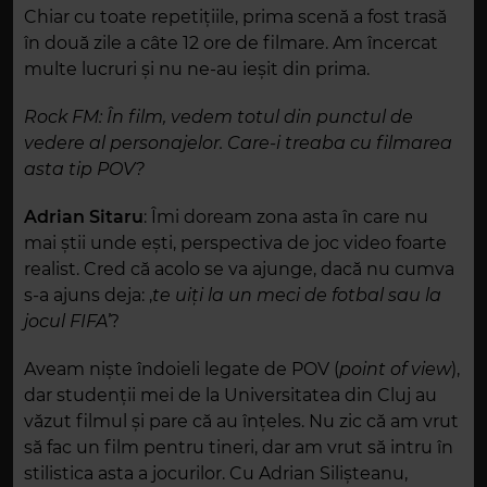
Chiar cu toate repetițiile, prima scenă a fost trasă
în două zile a c
âte
12 ore de filmare.
Am încercat
multe lucruri și nu ne-au ieșit din prima.
Rock FM: În film, vedem totul din punctul de
vedere al personajelor. Care-i treaba cu filmarea
asta tip POV?
Adrian Sitaru
: Îmi doream zona asta în care nu
mai știi unde ești,
perspectiva de joc video
foarte
realist. Cred că acolo se va ajunge, dacă nu cumva
s-a ajuns deja: ,
te uiți la un meci de fotbal sau la
jocul FIFA’
?
Aveam niște îndoieli legate de POV (
point of view
),
dar studenții mei de la Universitatea din Cluj au
văzut filmul și pare că au înțeles. Nu zic că am vrut
să fac un film pentru tineri, dar am vrut să intru în
stilistica asta a jocurilor. Cu Adrian Silișteanu,