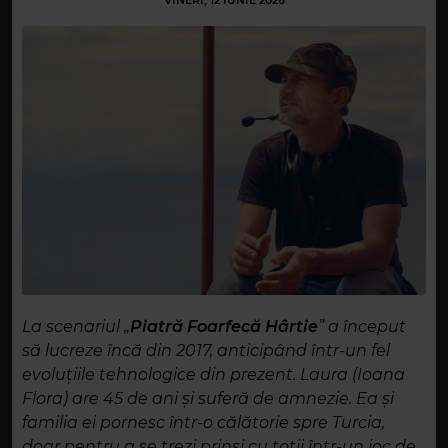
VINERI, 12 IUNIE 2026
La scenariul „
Piatră Foarfecă Hârtie
”
a început
să lucreze încă din 2017, anticipând într-un fel
evoluțiile tehnologice din prezent.
Laura (Ioana
Flora) are 45 de ani şi suferă de amnezie. Ea și
familia ei pornesc într-o călătorie spre Turcia,
doar pentru a se trezi prinși cu toţii într-un joc de