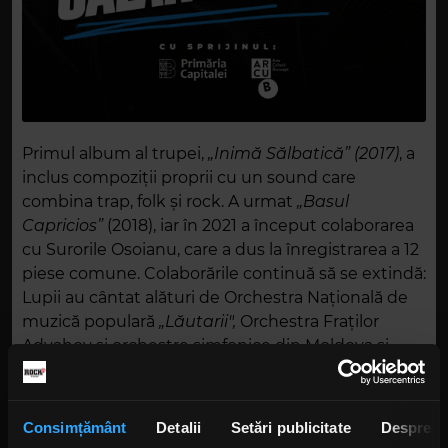
Primul album al trupei,
„Inimă Sălbatică” (2017)
, a
inclus compoziții proprii cu un sound care
combina trap, folk și rock. A urmat
„Basul
Capricios”
(2018), iar în 2021 a început colaborarea
cu Surorile Osoianu, care a dus la înregistrarea a 12
piese comune. Colaborările continuă să se extindă:
Lupii au cântat alături de Orchestra Națională de
muzică populară
„Lăutarii",
Orchestra Fraților
Advahov și orchestre simfonice din Moldova și
România.
În 2026, Lupii lui Calancea au revenit cu
„Pădurea
Consimțământ
Detalii
Setări publicitate
Despre
Domnească”
, noul album lansat în parteneriat cu