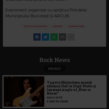
Eveniment organizat cu sprijinul Primăriei
Municipiului București și ARCUB.
LUPII LUI CALANCEA
KIMARO
KIMARO 2026
Rock News
MAI MULT
Yngwie Malmsteen anunță
albumul Hell or High Water și
lansează single-ul „Now or
Never”
ANCA NIȚĂ
5 ORE ÎN URMĂ