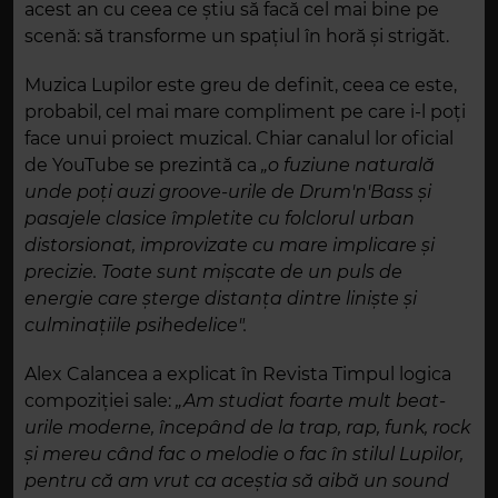
acest an cu ceea ce știu să facă cel mai bine pe
scenă: să transforme un spațiul în horă și strigăt.
Muzica Lupilor este greu de definit, ceea ce este,
probabil, cel mai mare compliment pe care i-l poți
face unui proiect muzical. Chiar canalul lor oficial
de YouTube se prezintă ca
„o fuziune naturală
unde poți auzi groove-urile de Drum'n'Bass și
pasajele clasice împletite cu folclorul urban
distorsionat, improvizate cu mare implicare și
precizie. Toate sunt mișcate de un puls de
energie care șterge distanța dintre liniște și
culminațiile psihedelice".
Alex Calancea a explicat în Revista Timpul logica
compoziției sale:
„Am studiat foarte mult beat-
urile moderne, începând de la trap, rap, funk, rock
și mereu când fac o melodie o fac în stilul Lupilor,
pentru că am vrut ca aceștia să aibă un sound