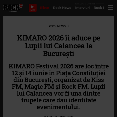
EXCLUSIV ONLINE
Bilete
Rock News
Interviuri
Rock Evergre
LIVE
ROCK NEWS
KIMARO 2026 îi aduce pe
Lupii lui Calancea la
București
KIMARO Festival 2026 are loc între
12 și 14 iunie în Piața Constituției
din București, organizat de Kiss
FM, Magic FM și Rock FM. Lupii
lui Calancea vor fi una dintre
trupele care dau identitate
evenimentului.