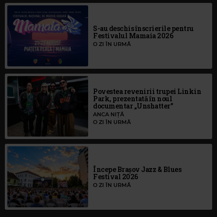
S-au deschis înscrierile pentru
Festivalul Mamaia 2026
O ZI ÎN URMĂ
Povestea revenirii trupei Linkin
Park, prezentată în noul
documentar „Unshatter”
ANCA NIȚĂ
O ZI ÎN URMĂ
Începe Brașov Jazz & Blues
Festival 2026
O ZI ÎN URMĂ