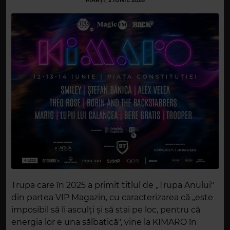
MARȚI, 2 IUNIE 2026
Trupa care în 2025 a primit titlul de „Trupa Anului"
din partea VIP Magazin, cu caracterizarea că „este
imposibil să îi asculți și să stai pe loc, pentru că
energia lor e una sălbatică", vine la KIMARO în