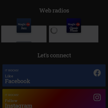
Web radios
Let's connect
IT ROCKS!
Like
Magic Jazz
Facebook
Magic Classic Music
DIANA KRALL
–
TEMPTATION
GERALD FINZI
–
ECLOGUE, OP.10
IT ROCKS!
Follow
Instagram