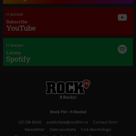
IT ROCKS!
Subscribe
YouTube
IT ROCKS!
Listen
Spotify
Magic Love
HEART
–
ALL I WANNA DO IS MAKE LOVE TO YOU
Rock FM
– It Rocks!
021 318 8000
publicitate@rockfm.ro
Contact form
Newsletter
Date societate
Cod deontologic