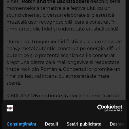
Vineri,
Robin and the Backstabbers
deschid seria
momentelor alternative ale festivalului, cu un
sound cinematic, versuri elaborate și o estetică
muzicală ușor recognoscibilă, care a construit în
timp un public fidel și o identitate artistică solidă.
Duminică,
Trooper
închid festivalul cu un show de
heavy metal autentic, construit pe energie, riff-uri
puternice și o prezență scenică ce i-a consacrat
drept una dintre cele mai longevive și respectate
trupe rock din România. Concertul lor promite un
final de festival intens, cu atmosferă de mare
scenă.
KIMARO 2026 continuă să aducă împreună artiști
din generații și stiluri diferite, transformând Piața
Constituției într-un spațiu al muzicii live, al
întâlnirilor dintre public și artiști și al serilor de vară
petrecute în aer liber.
Consimțământ
Detalii
Setări publicitate
Despre