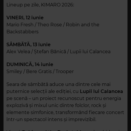
Lineup pe zile, KIMARO 2026:
VINERI, 12 iunie
Mario Fresh / Theo Rose / Robin and the
Backstabbers
SÂMBĂTĂ, 13 iunie
Alex Velea / Ștefan Bănică / Lupii lui Calancea
DUMINICĂ, 14 iunie
Smiley / Bere Gratis / Trooper
Seara de sâmbătă aduce una dintre cele mai
puternice selecții ale ediției, cu
Lupii lui Calancea
pe scenă – un proiect recunoscut pentru energia
explozivă și mixul unic dintre folclor, rock și
elemente simfonice, transformând fiecare concert
într-un spectacol intens și imprevizibil.