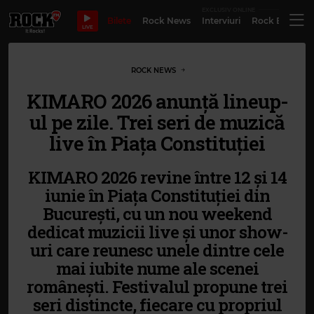
EXCLUSIV ONLINE
Bilete
Rock News
Interviuri
Rock Evergre
LIVE
ROCK NEWS
KIMARO 2026 anunță lineup-
ul pe zile. Trei seri de muzică
live în Piața Constituției
KIMARO 2026 revine între 12 și 14
iunie în Piața Constituției din
București, cu un nou weekend
dedicat muzicii live și unor show-
uri care reunesc unele dintre cele
mai iubite nume ale scenei
românești. Festivalul propune trei
seri distincte, fiecare cu propriul