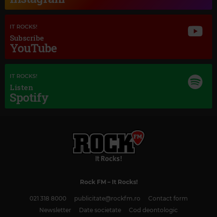
IT ROCKS!
Subscribe
YouTube
IT ROCKS!
Listen
Spotify
Magic Classic Music
MAGIC
–
CLASSIC MUSIC
Rock FM
– It Rocks!
021 318 8000
publicitate@rockfm.ro
Contact form
Newsletter
Date societate
Cod deontologic