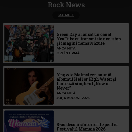
Rock News
MAI MULT
Green Day a lansat un canal
YouTube cu transmisie non-stop
și imagini nemaivăzute
ANCA NIȚĂ
O ZI ÎN URMĂ
Yngwie Malmsteen anunță
albumul Hell or High Water și
lansează single-ul „Now or
Never”
ANCA NIȚĂ
JOI, 6 AUGUST 2026
S-au deschis înscrierile pentru
Festivalul Mamaia 2026