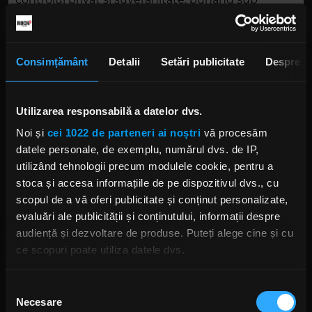
semnul întrebării eficiența și viitorul instituțiilor
democratice tradiționale.
Concluzie: Cum ne pregătim pentru Noua Lume?
Consimțământ
Detalii
Setări publicitate
Despre
Debatele asupra acestor subiecte sunt esențiale
pentru a naviga transformările tehnologice.
Utilizarea responsabilă a datelor dvs.
Trebuie să dezvoltăm un nou vocabular și o nouă
Noi și
cei 1022 de parteneri ai noștri
vă procesăm
semantică care să rezoneze cu valorile
datele personale, de exemplu, numărul dvs. de IP,
democratice, în fața provocărilor impuse de lideri
utilizând tehnologii precum modulele cookie, pentru a
tehnologici și viziunea lor asupra viitorului.
stoca și accesa informațiile de pe dispozitivul dvs., cu
scopul de a vă oferi publicitate și conținut personalizate,
Este imperativ să fim vigilenți și să adaptăm
evaluări ale publicității și conținutului, informații despre
principiile democratice în moduri inovatoare
audiență și dezvoltare de produse. Puteți alege cine și cu
pentru a face față provocărilor acestui secol.
ce scopuri poate utiliza datele dvs.
Dacă ne permiteți, am dori, de asemenea:
Selecția
Necesare
Să colectăm informațiile cu privire la locația dvs.
consimțământului
Episodul 128, invitat profesorul de democrație