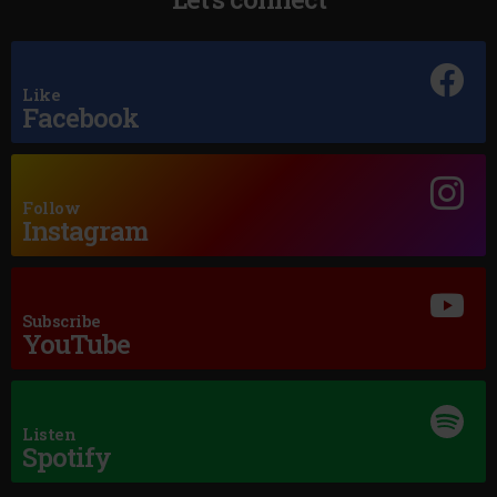
Rock FM
IT ROCKS!
–
ROCK FM
Like
Hard Rock by Rock FM
Facebook
SKID ROW
–
18 AND LIFE
Follow
Instagram
Subscribe
YouTube
Rock Ballads
DESPERADO
–
EAGLES
Listen
Spotify
Rock 80s & 90s
VIXEN
–
EDGE OF A BROKEN HEART