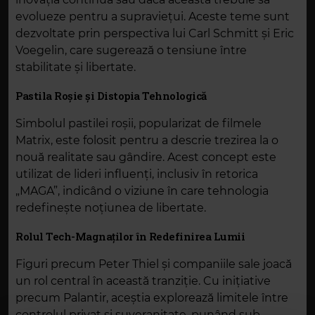
evolueze pentru a supraviețui. Aceste teme sunt
dezvoltate prin perspectiva lui Carl Schmitt și Eric
Voegelin, care sugerează o tensiune între
stabilitate și libertate.
Pastila Roșie și Distopia Tehnologică
Simbolul pastilei roșii, popularizat de filmele
Matrix, este folosit pentru a descrie trezirea la o
nouă realitate sau gândire. Acest concept este
utilizat de lideri influenți, inclusiv în retorica
„MAGA”, indicând o viziune în care tehnologia
redefinește noțiunea de libertate.
Rolul Tech-Magnaților în Redefinirea Lumii
Figuri precum Peter Thiel și companiile sale joacă
un rol central în această tranziție. Cu inițiative
precum Palantir, aceștia explorează limitele între
controlul privat și suveranitate, punând sub