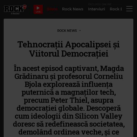
EXCLUSIV ONLINE
Bilete
Rock News
Interviuri
Rock Evergre
LIVE
ROCK NEWS
Tehnocrații Apocalipsei și
Viitorul Democrației
În acest episod captivant, Magda
Grădinaru și profesorul Corneliu
Bjola explorează influența
puternică a magnaților tech,
precum Peter Thiel, asupra
democrației globale. Descoperă
cum ideologii din Silicon Valley
doresc să redefinească societatea,
demolând ordinea veche, și ce