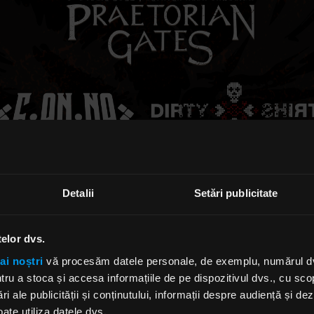
Detalii
Setări publicitate
telor dvs.
ai noștri
vă procesăm datele personale, de exemplu, numărul dvs.
u a stoca și accesa informațiile de pe dispozitivul dvs., cu scopu
ri ale publicității și conținutului, informații despre audiență și d
ate utiliza datele dvs.