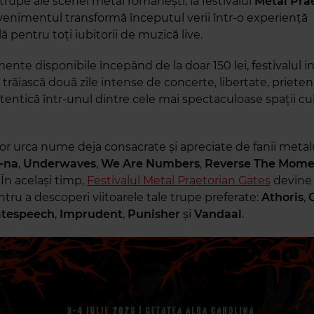
trupe ale scenei metal românești, la festivalul
Metal Pra
enimentul transformă începutul verii într-o experiență
pentru toți iubitorii de muzică live.
nte disponibile începând de la doar 150 lei, festivalul in
 trăiască două zile intense de concerte, libertate, prietenii
tentică într-unul dintre cele mai spectaculoase spații cu
or urca nume deja consacrate și apreciate de fanii metalu
-na
,
Underwaves
,
We Are Numbers
,
Reverse The Mome
. În același timp,
Festivalul Metal Praetorian Gates
devine 
tru a descoperi viitoarele tale trupe preferate:
Athoris
,
tespeech
,
Imprudent
,
Punisher
și
Vandaal
.