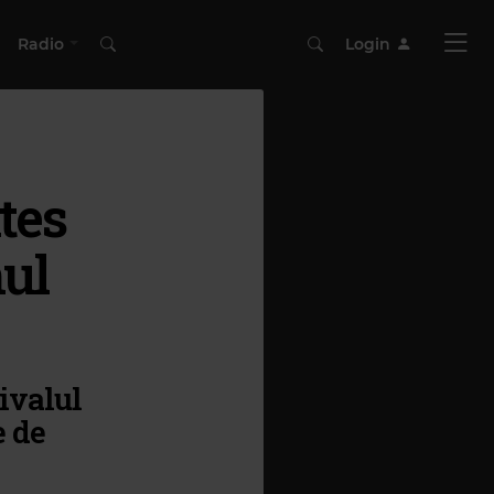
Radio
Login
tes
nul
ivalul
e de