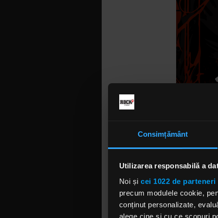
Consimțământ
Utilizarea responsabilă a da
Noi și
cei 1022 de parteneri 
precum modulele cookie, pentr
conținut personalizate, evaluă
alege cine și cu ce scopuri po