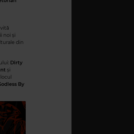
etorian
vită
 noi și
lturale din
lui:
Dirty
nt
și
locul
Godless By