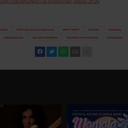
ilet.ro/bilete/festival-praetorian-gates-2026
GATES
FESTIVAL ROCK ALBA IULIA
DIRTY SHIRT
E AN NA
VANDAAL
UNDERWAVES
WE ARE NUMBERS
REVERSE THE MOMENT
OVERBURN