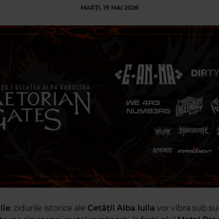
MARȚI, 19 MAI 2026
lie
, zidurile istorice ale
Cetății Alba Iulia
vor vibra sub su