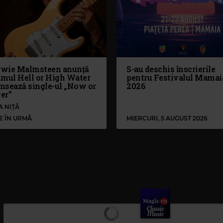
wie Malmsteen anunță
S-au deschis înscrierile
umul Hell or High Water
pentru Festivalul Mamai
ansează single-ul „Now or
2026
er”
A NIȚĂ
LE ÎN URMĂ
MIERCURI, 5 AUGUST 2026