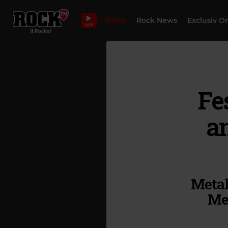
Bilete
Rock News
Exclusiv O
LIVE
Fe
an
Metal
Met