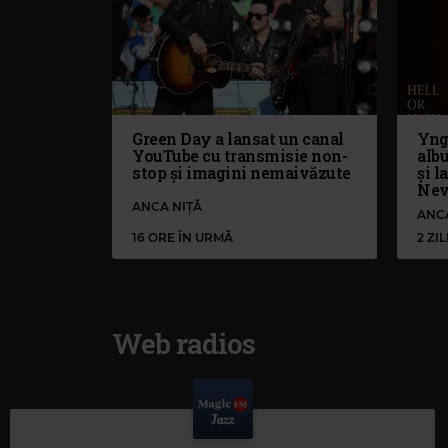
Green Day a lansat un canal
Yng
YouTube cu transmisie non-
alb
stop și imagini nemaivăzute
și l
Nev
ANCA NIȚĂ
ANC
16 ORE ÎN URMĂ
2 ZI
Web radios