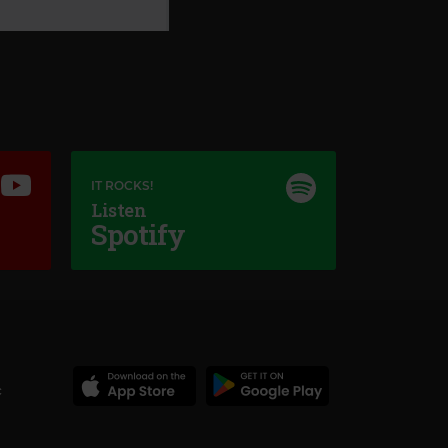
IT ROCKS!
Listen
Spotify
c