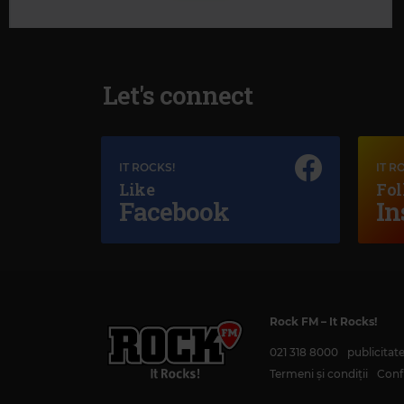
Let's connect
IT ROCKS!
IT R
Like
Fol
Facebook
In
Rock FM
– It Rocks!
021 318 8000
publicita
Magic Jazz
Termeni și condiții
Confi
NINA SIMONE
–
MY BABY JUST CARES FOR ME (2013 - REMASTER)