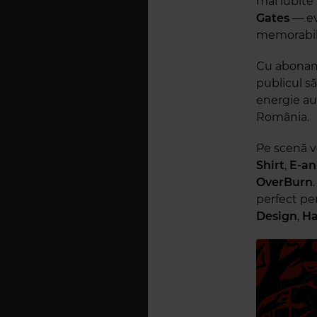
mai iubite 
Gates
— ev
memorabilă 
Cu aboname
publicul să
energie au
România.
Pe scenă v
Shirt
,
E-an
OverBurn
perfect pen
Design
,
Ha