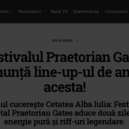
nline
Podcasturi
Rock TV
Evenimente
Concursuri
ROCK NEWS
stivalul Praetorian Ga
unță line-up-ul de a
acesta!
ul cucerește Cetatea Alba Iulia: Fest
al Praetorian Gates aduce două zil
energie pură și riff-uri legendare.