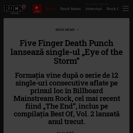
EXCLUSIV ONLINE
Bilete
Rock News
Interviuri
Rock Evergre
LIVE
ROCK NEWS
Five Finger Death Punch
lansează single-ul „Eye of the
Storm”
Formația vine după o serie de 12
single-uri consecutive aflate pe
primul loc în Billboard
Mainstream Rock, cel mai recent
fiind „The End”, inclus pe
compilația Best Of, Vol. 2 lansată
anul trecut.