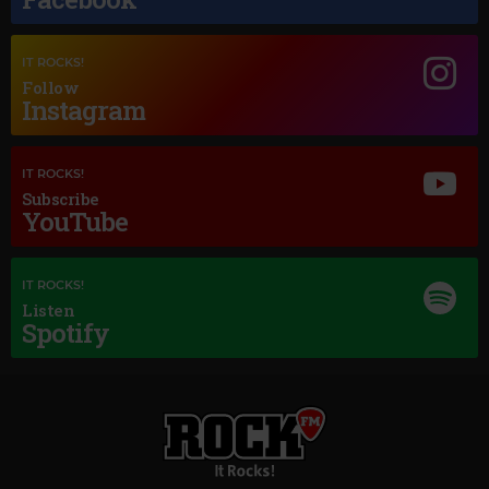
IT ROCKS!
Follow
Instagram
Magic Jazz
ELLA FITZGERALD
–
EV'RY TIME WE SAY GOODBYE
IT ROCKS!
Subscribe
YouTube
IT ROCKS!
Listen
Spotify
Magic Love
MAGIC LOVE