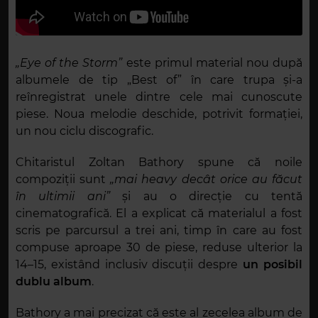
„Eye of the Storm”
este primul material nou după
albumele de tip „Best of” în care trupa și-a
reînregistrat unele dintre cele mai cunoscute
piese. Noua melodie deschide, potrivit formației,
un nou ciclu discografic.
Chitaristul Zoltan Bathory spune că noile
compoziții sunt
„mai heavy decât orice au făcut
în ultimii ani”
și au o direcție cu tentă
cinematografică. El a explicat că materialul a fost
scris pe parcursul a trei ani, timp în care au fost
compuse aproape 30 de piese, reduse ulterior la
14–15, existând inclusiv discuții despre
un posibil
dublu album
.
Bathory a mai precizat că este al zecelea album de