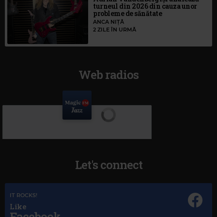
turneul din 2026 din cauza unor
probleme de sănătate
ANCA NIȚĂ
2 ZILE ÎN URMĂ
Web radios
Let's connect
IT ROCKS!
Like
Facebook