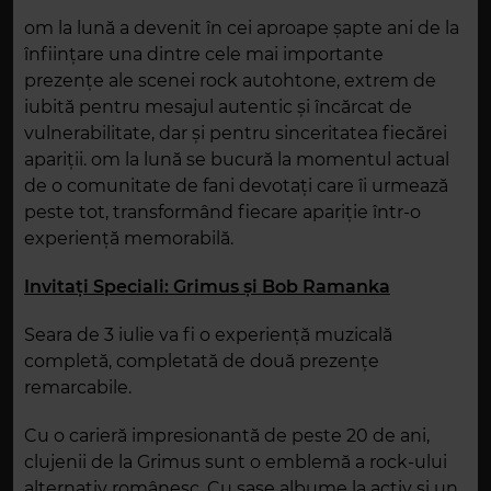
om la lună a devenit în cei aproape șapte ani de la
înființare una dintre cele mai importante
prezențe ale scenei rock autohtone, extrem de
iubită pentru mesajul autentic și încărcat de
vulnerabilitate, dar și pentru sinceritatea fiecărei
apariții. om la lună se bucură la momentul actual
de o comunitate de fani devotați care îi urmează
peste tot, transformând fiecare apariție într-o
experiență memorabilă.
Invitați Speciali: Grimus și Bob Ramanka
Seara de 3 iulie va fi o experiență muzicală
completă, completată de două prezențe
remarcabile.
Cu o carieră impresionantă de peste 20 de ani,
clujenii de la Grimus sunt o emblemă a rock-ului
alternativ românesc. Cu șase albume la activ și un