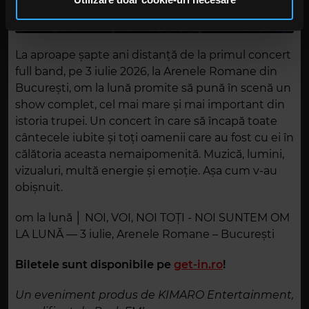
în urma folosirii serviciilor lor. În cazul în care alegeți să
continuați să utilizați website-ul nostru, sunteți de acord
cu utilizarea modulelor noastre cookie.
La aproape șapte ani distanță de la primul concert
full band, pe 3 iulie 2026, la Arenele Romane din
București, om la lună promite să pună în scenă un
show complet, cel mai mare și mai important din
istoria trupei. Un concert în care să încapă toate
cântecele iubite și toți oamenii care au fost cu ei în
călătoria aceasta nemaipomenită. Muzică, lumini,
vizualuri, multă energie și emoție. Așa cum v-au
obișnuit.
om la lună │ NOI, VOI, NOI TOȚI - NOI SUNTEM OM
LA LUNĂ — 3 iulie, Arenele Romane – București
Biletele sunt disponibile pe
get-in.ro
!
Un eveniment produs de KIMARO Entertainment,