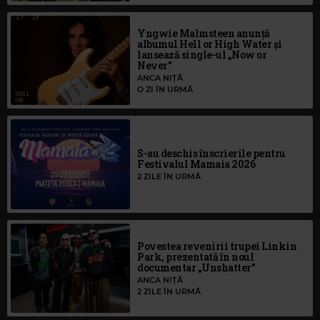
Yngwie Malmsteen anunță
albumul Hell or High Water și
lansează single-ul „Now or
Never”
ANCA NIȚĂ
O ZI ÎN URMĂ
S-au deschis înscrierile pentru
Festivalul Mamaia 2026
2 ZILE ÎN URMĂ
Povestea revenirii trupei Linkin
Park, prezentată în noul
documentar „Unshatter”
ANCA NIȚĂ
2 ZILE ÎN URMĂ