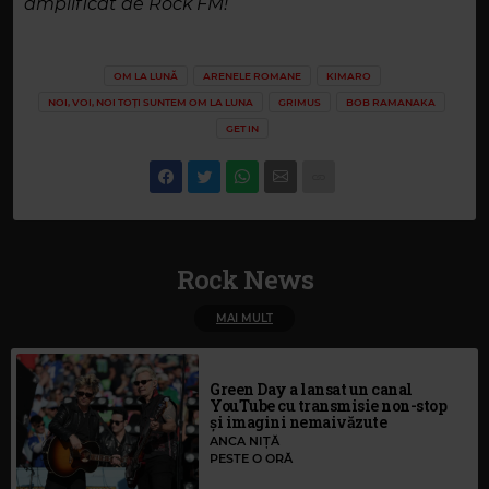
amplificat de Rock FM!
OM LA LUNĂ
ARENELE ROMANE
KIMARO
NOI, VOI, NOI TOȚI SUNTEM OM LA LUNA
GRIMUS
BOB RAMANAKA
GET IN
Rock News
MAI MULT
Green Day a lansat un canal
YouTube cu transmisie non-stop
și imagini nemaivăzute
ANCA NIȚĂ
PESTE O ORĂ