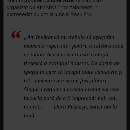
București,
vineri, 3 iulie 2026
. Acesta este
organizat de KIMARO Entertainment, în
parteneriat cu om la lună și Rock FM.
„Am învățat că nu trebuie să așteptăm
momente
«
speciale
»
pentru a celebra ceea
ce iubim. Acest concert este o etapă
firească a evoluției noastre. Ne dorim un
spațiu în care să încapă toate cântecele și
toți oamenii care ne-au fost alături.
Singura rațiune a acestui eveniment este
bucuria pură de a fi împreună: noi, voi,
noi toți.” — Doru Pușcașu, solist om la
lună.