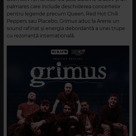
palmares care include deschiderea concertelor
pentru legende precum Queen, Red Hot Chili
Peppers sau Placebo, Grimus aduc la Arene un
sound rafinat și energia debordantă a unei trupe
cu rezonanță internațională.