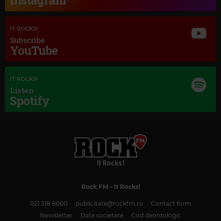
Instagram
IT ROCKS!
Subscribe
YouTube
IT ROCKS!
Listen
Spotify
Rock FM
– It Rocks!
Magic Classic Music
021 318 8000
publicitate@rockfm.ro
Contact form
FRÉDÉRIC CHOPIN
–
FANTAISIE-IMPROMPTU IN C-SHARP MINOR, OP. 66
Newsletter
Date societate
Cod deontologic