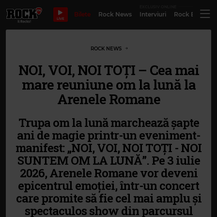
EXCLUSIV ONLINE
Bilete
Rock News
Interviuri
Rock Evergre
LIVE
ROCK NEWS
NOI, VOI, NOI TOȚI – Cea mai
mare reuniune om la lună la
Arenele Romane
Trupa om la lună marchează șapte
ani de magie printr-un eveniment-
manifest: „NOI, VOI, NOI TOȚI - NOI
SUNTEM OM LA LUNĂ”. Pe 3 iulie
2026, Arenele Romane vor deveni
epicentrul emoției, într-un concert
care promite să fie cel mai amplu și
spectaculos show din parcursul