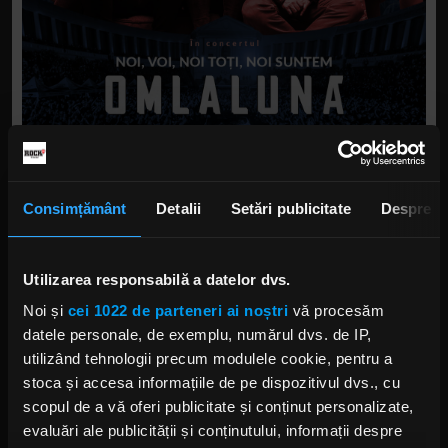
Consimțământ
Detalii
Setări publicitate
Despre
Alter ego-ul muzical al lui Bogdan Cotîrță Gruicin
(Melting Dice, Muzicon), Bob Ramanka propune o
Utilizarea responsabilă a datelor dvs.
fuziune fascinantă de electronică, trip-hop și
spoken word. În așteptarea noului album
Noi și
cei 1022 de parteneri ai noștri
vă procesăm
„Imperfect” (ce urmează a fi lansat în 2026),
datele personale, de exemplu, numărul dvs. de IP,
proiectul său oferă o incursiune cinematică și
utilizând tehnologii precum modulele cookie, pentru a
minimalistă, unde sunetul și versul se contopesc
stoca și accesa informațiile de pe dispozitivul dvs., cu
organic.
scopul de a vă oferi publicitate și conținut personalizate,
evaluări ale publicității și conținutului, informații despre