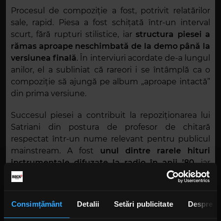
Procesul de compoziție a fost, potrivit relatărilor
sale, rapid. Piesa a fost schițată într-un interval
scurt, fără rupturi stilistice, iar
structura piesei a
rămas aproape neschimbată de la demo până la
versiunea finală
. În interviuri acordate de-a lungul
anilor, el a subliniat că rareori i se întâmplă ca o
compoziție să ajungă pe album „aproape intactă”
din prima versiune.
Succesul piesei a contribuit la repoziționarea lui
Satriani din postura de profesor de chitară
respectat într-un nume relevant pentru publicul
mainstream. A fost
unul dintre rarele hituri
instrumentale difuzate la radio în anii ’80,
iar
într-un final a devenit balada definitorie a lui
Satriani.
Consimțământ
Detalii
Setări publicitate
Despre
Mai mult, a consolidat ideea că o piesă
instrumentală poate funcționa în afara cercului de