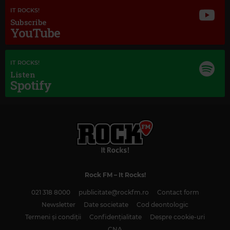
KAREN SOUZA
–
DO YOU REALLY WANT TO HURT ME
IT ROCKS!
Subscribe
YouTube
IT ROCKS!
Listen
Spotify
Rock FM
– It Rocks!
021 318 8000
publicitate@rockfm.ro
Contact form
Magic Classic Music
Newsletter
Date societate
Cod deontologic
JOHANNES BRAHMS
–
TRAGIC OVERTURE, OP. 81
Termeni și condiții
Confidențialitate
Despre cookie-uri
CNA