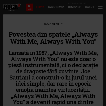
EXCLUSIV ONLINE
Bilete
Rock News
Interviuri
Rock Evergre
LIVE
ROCK NEWS
Povestea din spatele „Always
With Me, Always With You”
Lansată în 1987, „Always With Me,
Always With You” nu este doar o
piesă instrumentală, ci o declarație
de dragoste fără cuvinte. Joe
Satriani a construit-o în jurul unei
idei simple, dar rare în epocă:
emoția înaintea virtuozității.
„Always With Me, Always With
You” a devenit rapid una dintre