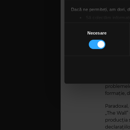
pentru suc
Dacă ne permiteți, am dori,
Să colectăm informații
Richard Wr
Să vă identificăm disp
de pe „The
Selecția
un episod 
Găsiți mai multe informații d
Necesare
consimțământului
aproape co
Vă puteți modifica sau retra
lucru. Potr
Gilmour
(a
Folosim cookie-uri pentru a pe
redus contr
traficul. De asemenea, le ofer
care folosiți site-ul nostru. A
Conflictul
lor. În cazul în care alegeți 
părăsește t
cookie.
problemelor
formație, 
Paradoxal,
„The Wall” 
producția s
declarațiil