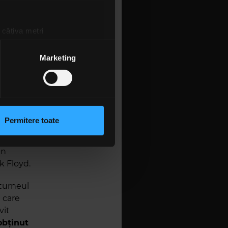
 câțiva metri
să lipsește
amprentare)
trupă, încă
lul creativ
țele la
secțiunea cu detalii
.
Marketing
procesul de
le lui
David
 ceea ce i-a
 sociale și pentru a analiza
rmații cu privire la modul în
n urma folosirii serviciilor
Permitere toate
Wright fie
lizarea modulelor noastre
esiunea
in
k Floyd.
 turneul
n care
vit
obținut