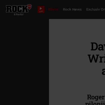
Bilete
Rock News
Exclusiv O
LIVE
Da
Wri
Roger
pilonii