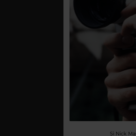
Și Nick Ma