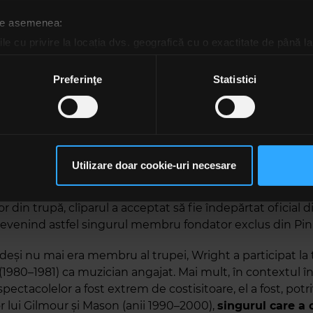
cesul Pink Floyd.
 de asemenea:
le cu privire la locația dvs. geografică cu o exactitate de până la
ight a contribuit la majoritatea albumelor Pink Floyd, în
ozitivul scanândul-l în mod activ după caracteristici specifice (
 Final Cut” (1983), înregistrat după îndepărtarea sa din 
tensionat din istoria Floyd.
Waters, care preluase contro
espre procesarea datelor dvs. personale și configurați-vă preferin
Preferinţe
Statistici
mplet, a fost nemulțumit de implicarea lui Wright în 
ge oricând acordul din Declarația despre modulele cookie.
ivit mai multor relatări, inclusiv interviuri ulterioare a
nii 2000), Wright traversa și o perioadă personală dificilă,
rsonaliza conținutul și anunțurile, pentru a oferi funcții de rețele
ibuția în studio.
im partenerilor de rețele sociale, de publicitate și de analize info
ceștia le pot combina cu alte informații oferite de dvs. sau culese î
Utilizare doar cookie-uri necesare
 a escaladat în 1979, când Waters a impus un ultimatum:
să continuați să utilizați website-ul nostru, sunteți de acord cu uti
rupa, fie proiectul „The Wall” nu va fi finalizat.
Sub pr
 din trupă, clîparul a acceptat să fie îndepărtat oficial d
devenind astfel singurul membru fondator exclus din Pin
 deși nu mai era membru al trupei, Wright a participat la
(1980–1981) ca muzician angajat. Mai mult, în contextul î
pectacolelor a fost extrem de costisitoare, el a fost, potri
or lui Gilmour și Mason (anii 1990–2000),
singurul care a 