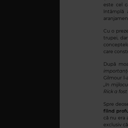
este cel c
întâmplă 
aranjamente
Cu o preze
trupei, da
conceptelo
care const
După moar
importanța 
Gilmour l
„în mijloc
Rick a fos
Spre deose
fiind prof
că nu era 
exclusiv că