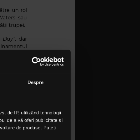
ătre un rol
 Waters sau
ții trupei.
 Day”
, dar
finamentul
mer ’68”
și
ple genuri.
Despre
 de IP, utilizând tehnologii
l de a vă oferi publicitate și
ezvoltare de produse. Puteți
atea lui de
ost crucială