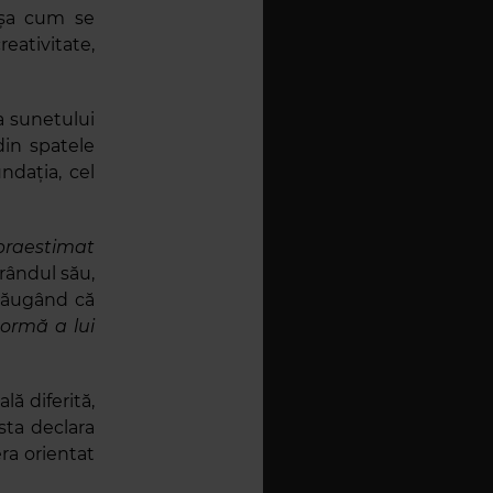
 așa cum se
ativitate,
a sunetului
din spatele
ndația, cel
praestimat
 rândul său,
dăugând că
normă a lui
ă diferită,
esta declara
ra orientat