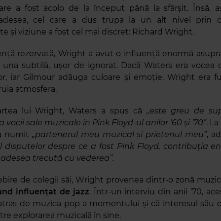
are a fost acolo de la început până la sfârșit. Însă,
adesea, cel care a dus trupa la un alt nivel prin cre
 și viziune a fost cel mai discret: Richard Wright.
nță rezervată, Wright a avut o influență enormă asupr
r una subtilă, ușor de ignorat. Dacă Waters era vocea 
r, iar Gilmour adăuga culoare și emoție, Wright era fu
ruia atmosfera.
tea lui Wright, Waters a spus că
„este greu de su
vocii sale muzicale în Pink Floyd-ul anilor ’60 și ’70”
. La
-a numit
„partenerul meu muzical și prietenul meu”
, a
ul disputelor despre ce a fost Pink Floyd, contribuția e
t adesea trecută cu vederea”.
bire de colegii săi, Wright provenea dintr-o zonă muzical
und influențat de jazz
. Într-un interviu din anii ’70, ac
atras de muzica pop a momentului și că interesul său e
tre explorarea muzicală în sine.