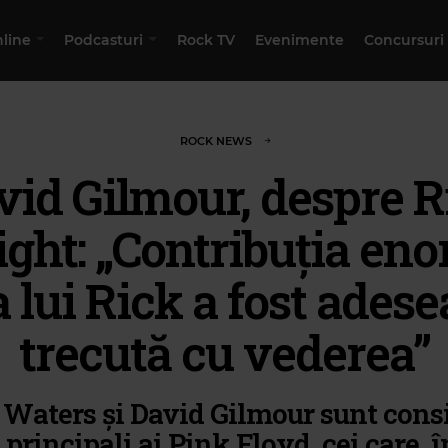
nline
Podcasturi
Rock TV
Evenimente
Concursuri
ROCK NEWS
vid Gilmour, despre R
ght: „Contribuția en
a lui Rick a fost adese
trecută cu vederea”
 Waters și David Gilmour sunt consi
 principali ai Pink Floyd, cei care, 