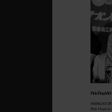
Pink Floyd At
(MANDATORY C
Pink Floyd at