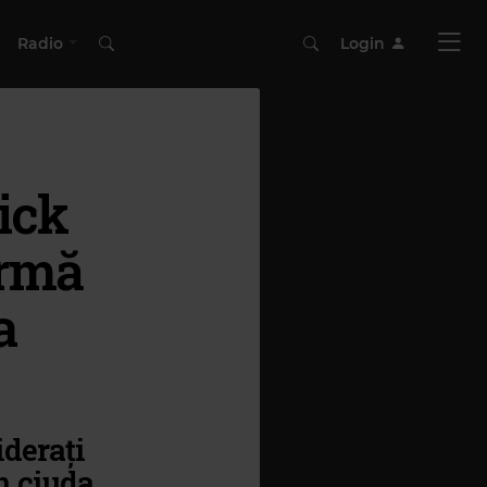
Radio
Login
ick
ormă
a
derați
în ciuda