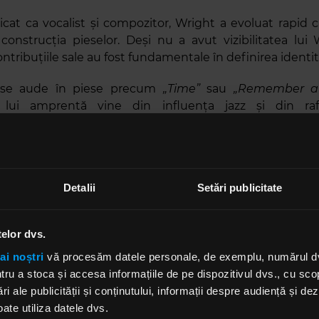
plicat ca vocalist și compozitor, Wright a evoluat rapid c
 construcția pieselor. Deși nu a avut vizibilitatea lui
ntribuțiile sale au fost fundamentale în definirea identită
 se aude în piese precum
„Time”
sau
„Remember a
 lui amprentă vine din influența jazz și din ra
onal. Piese precum
„The Great Gig in the Sky”, „Sum
eflectă viziunea lui de a crea un rock deschis către multi
Detalii
Setări publicitate
telor dvs.
ai noștri
vă procesăm datele personale, de exemplu, numărul dvs.
u a stoca și accesa informațiile de pe dispozitivul dvs., cu scopu
ri ale publicității și conținutului, informații despre audiență și d
lui Wright se regăsește pe toate albumele trupei. Capacit
ate utiliza datele dvs.
irecții muzicale noi și de a le transforma în realitate a f