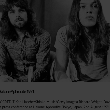
 Hakone Aphrodite 1971
REDIT Koh Hasebe/Shinko Music/Getty Images) Richard Wright, Davi
 a press conference at Hakone Aphrodite, Tokyo, Japan, 2nd August 1971