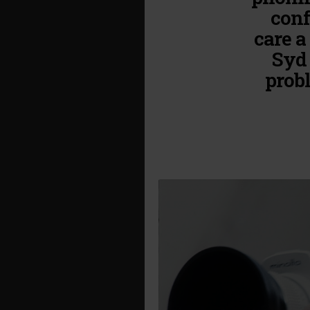
conf
care a
Syd 
probl