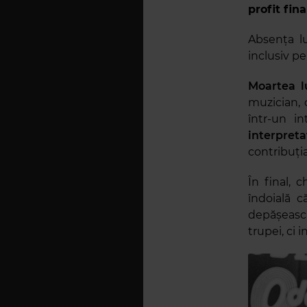
profit fin
Absența lu
inclusiv pe
Moartea l
muzician, c
într-un i
interpret
contribuția
În final, 
îndoială c
depășească
trupei, ci 