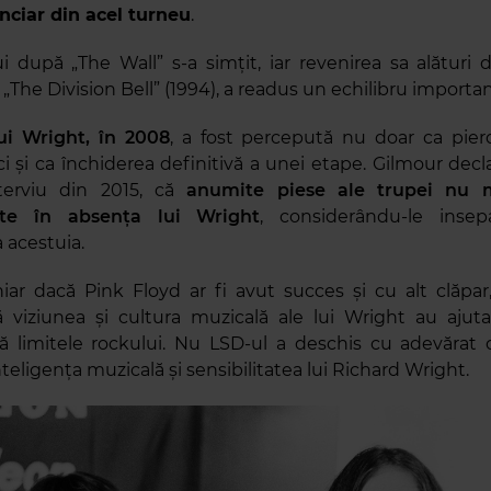
anciar din acel turneu
.
i după „The Wall” s-a simțit, iar revenirea sa alături 
 „The Division Bell” (1994), a readus un echilibru importan
ui Wright, în 2008
, a fost percepută nu doar ca pier
i și ca închiderea definitivă a unei etape. Gilmour decla
nterviu din 2015, că
anumite piese ale trupei nu m
ate în absența lui Wright
, considerându-le insep
 acestuia.
chiar dacă Pink Floyd ar fi avut succes și cu alt clăpar
ă viziunea și cultura muzicală ale lui Wright au ajut
 limitele rockului. Nu LSD-ul a deschis cu adevărat o
inteligența muzicală și sensibilitatea lui Richard Wright.