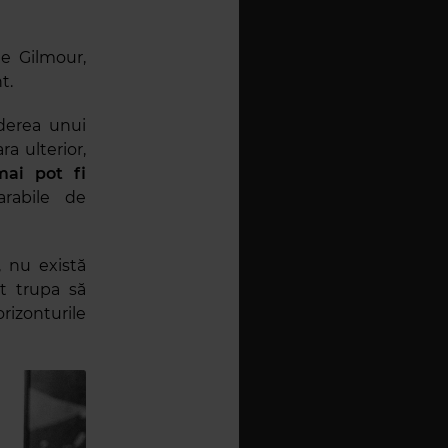
de Gilmour,
t.
derea unui
ra ulterior,
ai pot fi
arabile de
, nu există
at trupa să
rizonturile