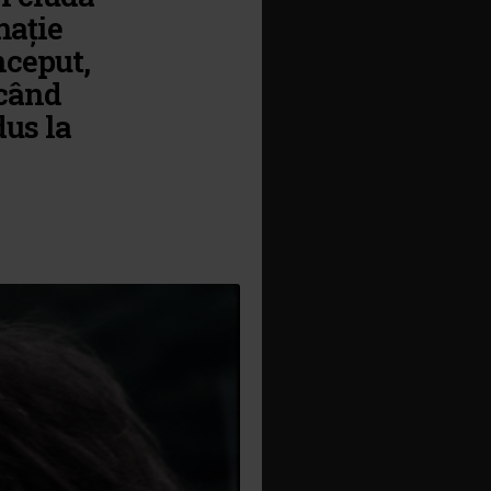
mație
nceput,
 când
dus la