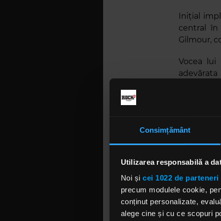
Inițial im
central în
Gilmour, co
Vocea lui
adevărata
compoziți
„Echoes”
r
Consimțământ
Utilizarea responsabilă a da
Noi și
cei 1022 de parteneri 
precum modulele cookie, pentr
conținut personalizate, evaluă
Influența 
alege cine și cu ce scopuri po
a explora d