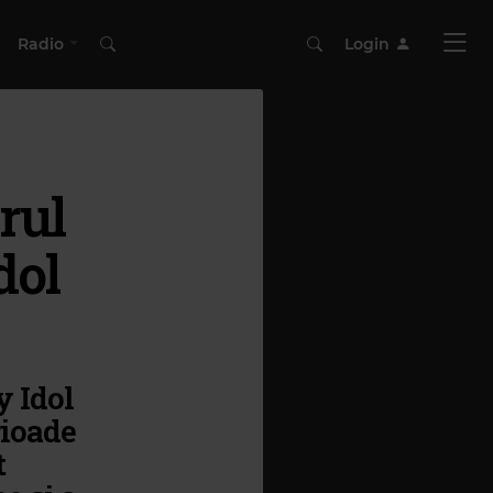
Radio
Login
erul
dol
y Idol
rioade
t