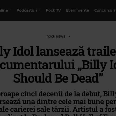
nline
Podcasturi
Rock TV
Evenimente
Concursuri
ROCK NEWS
ly Idol lansează trail
cumentarului „Billy I
Should Be Dead”
roape cinci decenii de la debut, Bill
rsează una dintre cele mai bune pe
ale carierei sale târzii. Artistul a fos