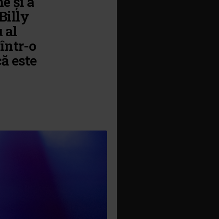
e și a
Billy
 al
 într-o
ă este