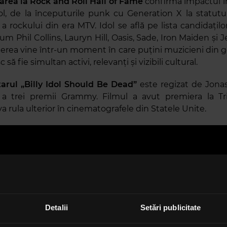
rea la Rock and Roll Hall of Fame
confirmă impactul î
Idol, de la începuturile punk cu Generation X la statutu
 a rockului din era MTV. Idol se află pe lista candidațilo
cum Phil Collins, Lauryn Hill, Oasis, Sade, Iron Maiden și J
rea vine într-un moment în care puțini muzicieni din g
să fie simultan activi, relevanți și vizibili cultural.
rul „Billy Idol Should Be Dead”
este regizat de Jona
r a trei premii Grammy. Filmul a avut premiera la Tr
 va rula ulterior în cinematografele din Statele Unite.
Detalii
Setări publicitate
pe baza unor imagini de arhivă rare și a unor interviuri p