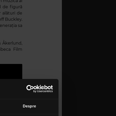
n muzică al
l de figură
r alături de
eff Buckley.
enerația sa
s Åkerlund,
ibeca Film
Despre
ersonale cu