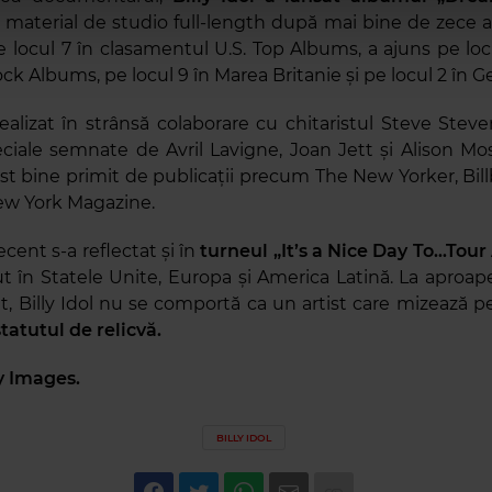
 material de studio full-length după mai bine de zece an
 locul 7 în clasamentul U.S. Top Albums, a ajuns pe locu
ck Albums, pe locul 9 în Marea Britanie și pe locul 2 în 
ealizat în strânsă colaborare cu chitaristul Steve Steve
peciale semnate de Avril Lavigne, Joan Jett și Alison Mo
 fost bine primit de publicații precum The New Yorker, Bi
ew York Magazine.
cent s-a reflectat și în
turneul „It’s a Nice Day To…Tour
out în Statele Unite, Europa și America Latină. La aproap
t, Billy Idol nu se comportă ca un artist care mizează pe
tatutul de relicvă.
y Images.
BILLY IDOL