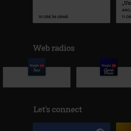
„Un
ANC
10 ORE ÎN URMĂ
11 O
Web radios
Let's connect