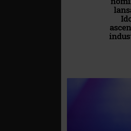
nomin
lans
Id
ascens
indus