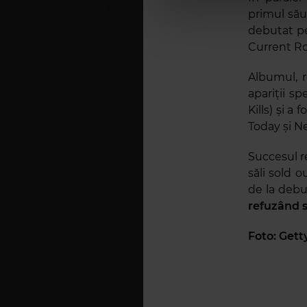
primul său
debutat pe
Current Ro
Albumul, r
apariții s
Kills) și a
Today și N
Succesul re
săli sold 
de la debu
refuzând s
Foto: Gett