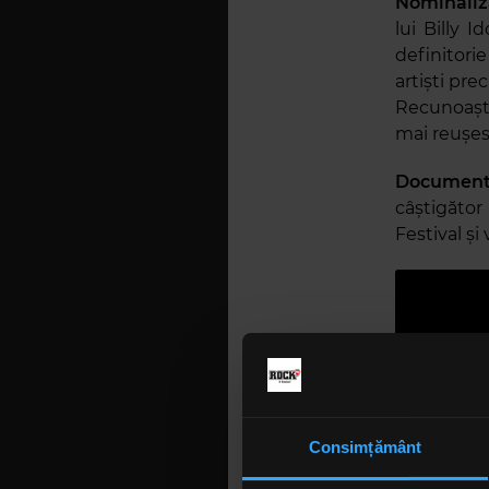
Nominaliza
lui Billy 
definitorie
artiști pre
Recunoaște
mai reușesc 
Documenta
câștigăto
Festival și
Consimțământ
Construit 