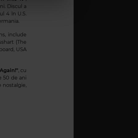
i. Discul a
l 4 în U.S.
Germania.
ns, include
sshart (The
llboard, USA
 Again!”
, cu
e 50 de ani
 nostalgie,