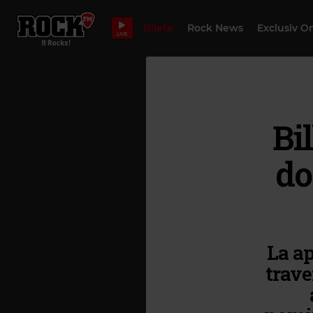
Bilete
Rock News
Exclusiv O
LIVE
Bil
do
La ap
trave