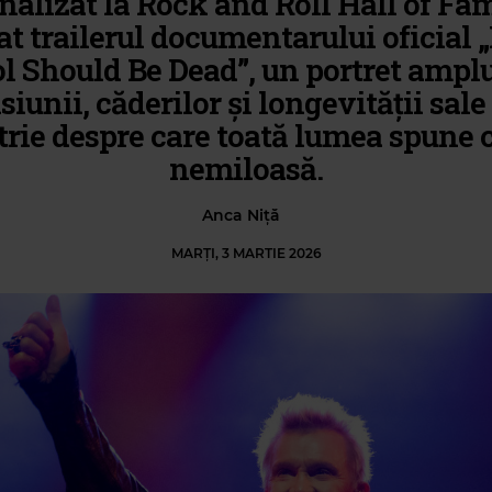
alizat la Rock and Roll Hall of Fam
at trailerul documentarului oficial „
ol Should Be Dead”, un portret amplu
iunii, căderilor și longevității sale
trie despre care toată lumea spune c
nemiloasă.
Anca Niță
MARȚI, 3 MARTIE 2026