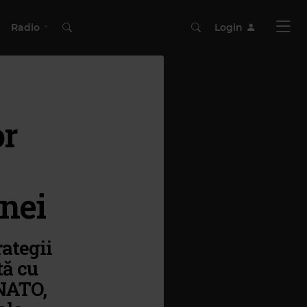
Radio
Login
or
inei
rategii
tă cu
 NATO,