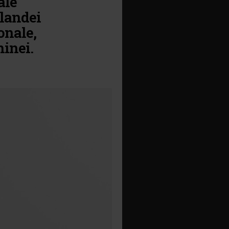
ale
nlandei
onale,
hinei.