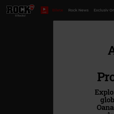
Bilete
Rock News
Exclusiv O
LIVE
A
Pro
Explor
glob
Oana 