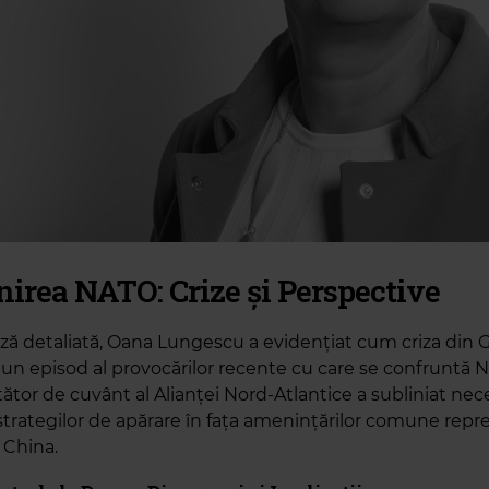
nirea NATO: Crize și Perspective
liză detaliată, Oana Lungescu a evidențiat cum criza din
r un episod al provocărilor recente cu care se confruntă 
ător de cuvânt al Alianței Nord-Atlantice a subliniat nec
i strategilor de apărare în fața amenințărilor comune rep
 China.