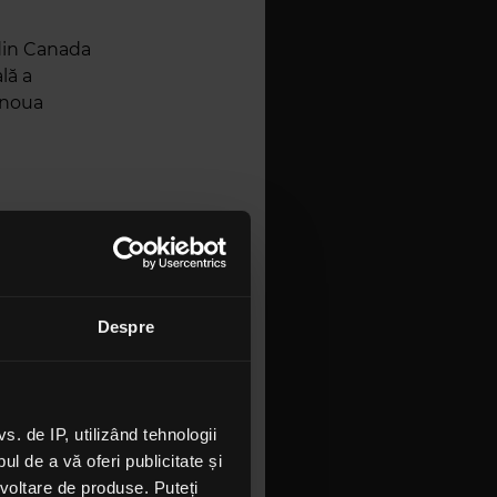
 din Canada
lă a
n noua
elice,
me
n
Despre
ele Uniunii
 definirii
 de IP, utilizând tehnologii
nale.
l de a vă oferi publicitate și
ezvoltare de produse. Puteți