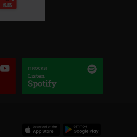
IT ROCKS!
Listen
Spotify
iss FM
X ANTONIA
–
LEVITATE
c