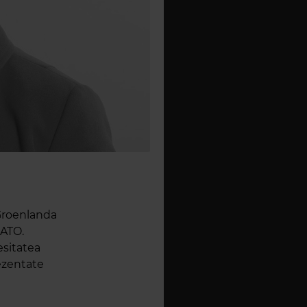
 Groenlanda
NATO.
esitatea
rezentate