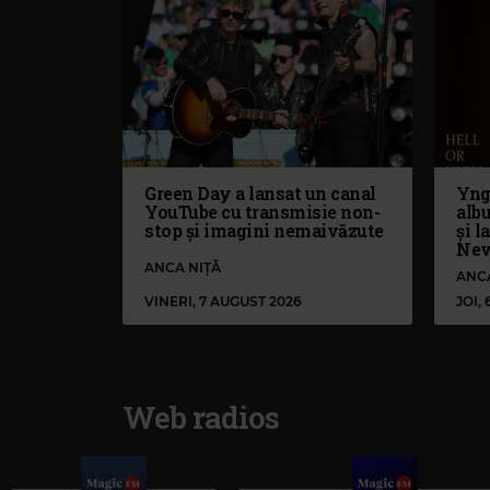
Green Day a lansat un canal
Yng
YouTube cu transmisie non-
alb
stop și imagini nemaivăzute
și l
Nev
ANCA NIȚĂ
ANC
VINERI, 7 AUGUST 2026
JOI,
Web radios