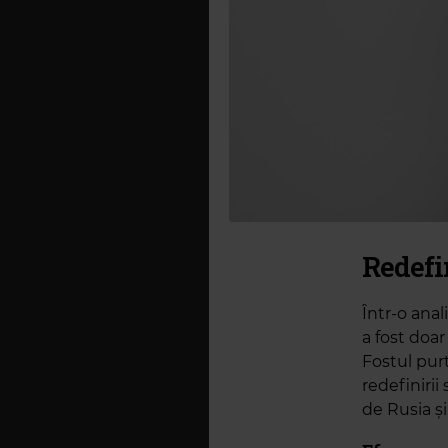
Redefi
Într-o ana
a fost doa
Fostul purt
redefiniri
de Rusia și