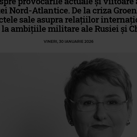
spre provocările actuale și viitoare 
ei Nord-Atlantice. De la criza Groe
ectele sale asupra relațiilor internați
la ambițiile militare ale Rusiei și C
VINERI, 30 IANUARIE 2026