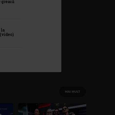
e greacă
 la
 (video)
MAI MULT