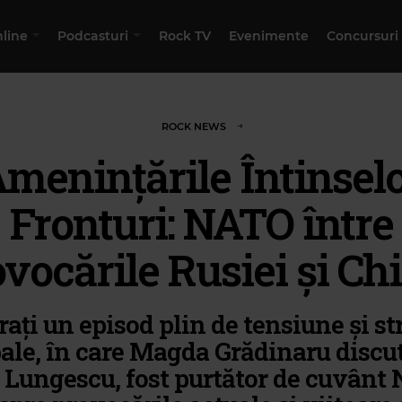
nline
Podcasturi
Rock TV
Evenimente
Concursuri
ROCK NEWS
menințările Întinsel
Fronturi: NATO între
vocările Rusiei și Ch
ați un episod plin de tensiune și st
ale, în care Magda Grădinaru discu
Lungescu, fost purtător de cuvânt