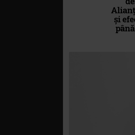
de
Alianț
și ef
până 