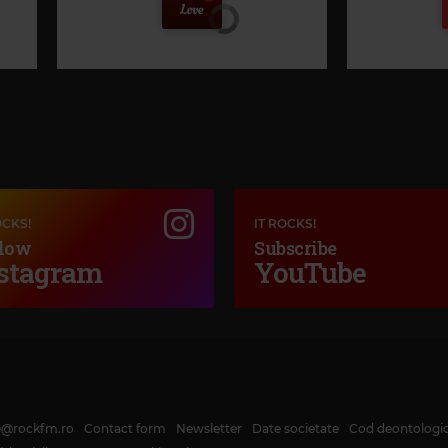
OCKS!
IT ROCKS!
low
Subscribe
stagram
YouTube
K
Magic Love
GRAN ERROR 
TZES
JENNIFER RUSH
–
THE POWER OF LOVE
te@rockfm.ro
Contact form
Newsletter
Date societate
Cod deontologi