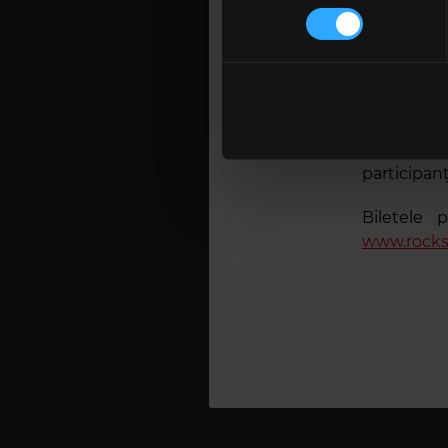
Vă puteți modifica sau retra
rockului a
Antichrist
Folosim cookie-uri pentru a pe
vizualuril
traficul. De asemenea, le ofer
într-un ico
care folosiți site-ul nostru. A
Interesul 
lor. În cazul în care alegeți 
reputației
cookie.
participanți
Biletele 
www.rocks