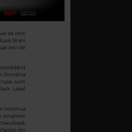
val de rock
după 18 ani
ual zeci de
consolidând
din România
trupe sunt
lack Label
or continua
te progresiv
ctaculoasă,
 fanilor din