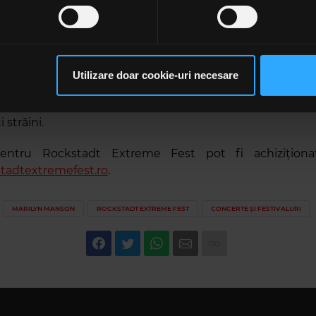
ge oricând acordul din Declarația despre modulele cookie.
lternativ, a marcat cultura globală prin albume definit
 Superstar, Mechanical Animals și Holy Wood. Stilul s
rsonaliza conținutul și anunțurile, pentru a oferi funcții de rețele
e întunecate și energia intensă a show-urilor live l-au 
im partenerilor de rețele sociale, de publicitate și de analize info
n pentru generații de rebeli și outsideri.
ceștia le pot combina cu alte informații oferite de dvs. sau culese î
Utilizare doar cookie-uri necesare
pentru festival este ridicat încă de la primele confirmăr
să continuați să utilizați website-ul nostru, sunteți de acord cu uti
 internaționale a festivalului și creșterii constante a n
 străini.
pentru Rockstadt Extreme Fest pot fi achizițio
tadtextremefest.ro
.
MARILYN MANSON
ROCKSTADT EXTREME FEST
CONCERTE ȘI FESTIVALURI