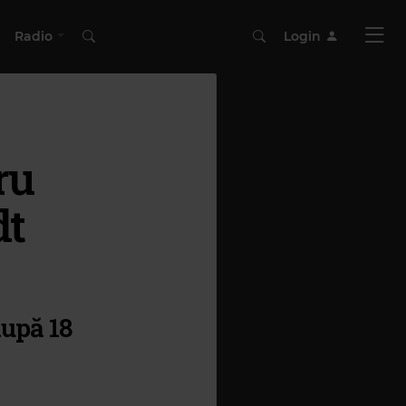
Radio
Login
ru
dt
upă 18