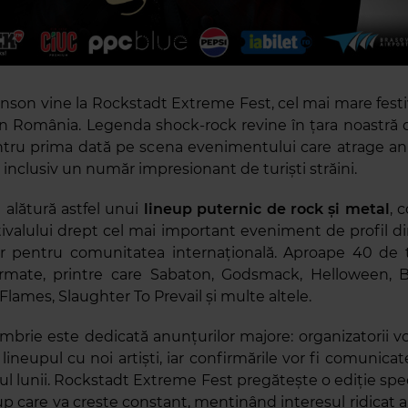
nson vine la Rockstadt Extreme Fest, cel mai mare festi
in România. Legenda shock-rock revine în țara noastră 
ntru prima dată pe scena evenimentului care atrage an
, inclusiv un număr impresionant de turiști străini.
alătură astfel unui
lineup puternic de rock și metal
, 
stivalului drept cel mai important eveniment de profil 
er pentru comunitatea internațională. Aproape 40 de 
irmate, printre care Sabaton, Godsmack, Helloween, B
 Flames, Slaughter To Prevail și multe altele.
brie este dedicată anunțurilor majore: organizatorii v
lineupul cu noi artiști, iar confirmările vor fi comunica
ul lunii. Rockstadt Extreme Fest pregătește o ediție spe
p care va crește constant, menținând interesul ridicat al