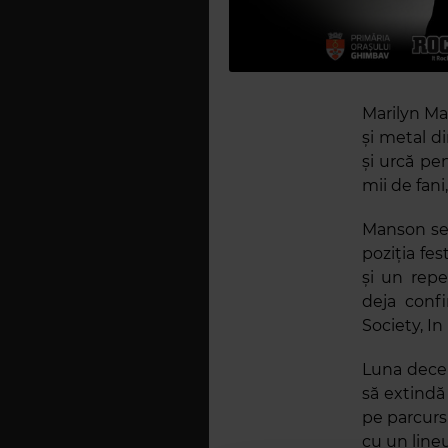
Marilyn Ma
și metal d
și urcă pe
mii de fani
Manson se 
poziția fe
și un rep
deja conf
Society, In
Luna decem
să extindă 
pe parcurs
cu un lineu