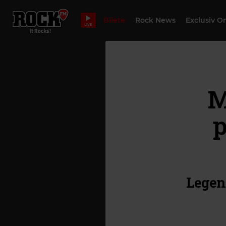
Bilete
Rock News
Exclusiv O
LIVE
M
p
Legen