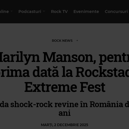
nline
Podcasturi
Rock TV
Evenimente
Concursuri
ROCK NEWS
arilyn Manson, pent
rima dată la Rocksta
Extreme Fest
da shock-rock revine în România d
ani
MARȚI, 2 DECEMBRIE 2025