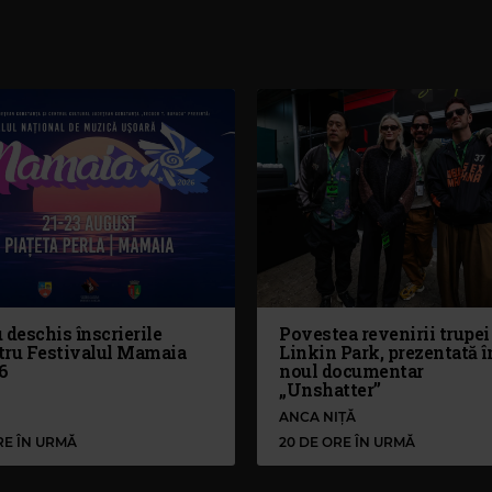
 deschis înscrierile
Povestea revenirii trupei
tru Festivalul Mamaia
Linkin Park, prezentată î
6
noul documentar
„Unshatter”
ANCA NIȚĂ
RE ÎN URMĂ
20 DE ORE ÎN URMĂ