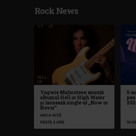
Rock News
Yngwie Malmsteen anunță
S-au
albumul Hell or High Water
pen
și lansează single-ul „Now or
202
Never”
ANCA NIȚĂ
PESTE 2 ORE
19 O