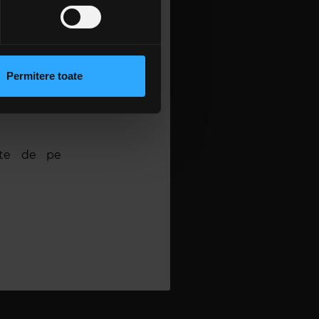
orii precum
ău teatral,
 sociale și pentru a analiza
transformat
rmații cu privire la modul în
n urma folosirii serviciilor
Permitere toate
i, datorită
lizarea modulelor noastre
umărului de
nate de pe