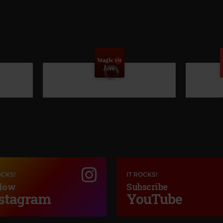
OCKS!
IT ROCKS!
K
low
Subscribe
FELI
–
CRE
stagram
YouTube
Magic Love