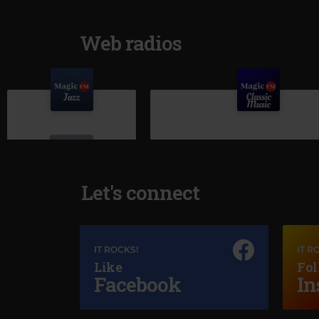
Web radios
Let's connect
Magic Jazz
IT ROCKS!
IT R
NORAH JONES
–
SUNRISE
Like
Fol
Facebook
In