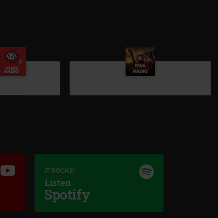
iss FM
IT ROCKS!
Listen
IOANE COLORATE
Spotify
Kiss Festival Radio