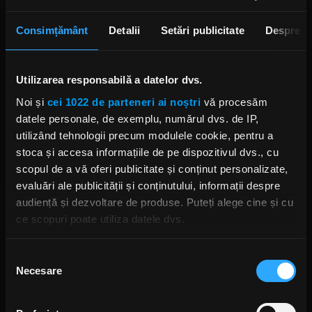
avut șansa să cant cu Klaus. Asta mi-a dat
speranța să privesc în față. La 32 de ani mi-am
Consimțământ
Detalii
Setări publicitate
Despre
întâlnit și actuala soție. Este foarte importantă
pentru mine. Ea m-a ajutat să depășesc toate
greutățile, m-a tras din acel întuneric și m-a
Utilizarea responsabilă a datelor dvs.
readus acolo unde-mi era locul. Știam că o să fie
Noi și
cei 1022 de parteneri ai noștri
vă procesăm
foarte greu. Mă întrebam mereu unde pot să
datele personale, de exemplu, numărul dvs. de IP,
merg mai sus după ce am cântat în Genesis. Nu
utilizând tehnologii precum modulele cookie, pentru a
există mai sus! Așa că a trebuit să pornesc de la
stoca și accesa informațiile de pe dispozitivul dvs., cu
zero. Să mă reconstruiesc. Au trecut 25 de ani de
scopul de a vă oferi publicitate și conținut personalizate,
atunci, și acum sunt bine. Am reușit să mă
evaluări ale publicității și conținutului, informații despre
regăsesc.
audiență și dezvoltare de produse. Puteți alege cine și cu
ce scopuri poate utiliza datele dvs.
Alin Dincă: Ai vorbit despre soția ta. Nu pot să nu
te întreb: cum faci să găsești echilibrul perfect
Dacă ne permiteți, am dori, de asemenea:
Selecția
între viața personală și viața de turneu? Ce
Necesare
Să colectăm informațiile cu privire la locația dvs.
consimțământului
trebuie să faci ca să nu apară probleme?
geografică cu o exactitate de până la câțiva metri
Ray Wilson:
În primul rând, ai nevoie de femeia
Să vă identificăm dispozitivul scanândul-l în mod