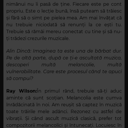
nimănui nu îi pasă de ține. Fiecare este pe cont
propriu. Este o lecție bună, însă puteam să trăiesc
și fără să o simt pe pielea mea. Am mai învățat că
nu trebuie niciodată să renunți la ce ești tu.
Trebuie să rămâi mereu conectat cu tine și să nu-
ți trădezi crezurile muzicale.
Alin Dincă: Imaginea ta este una de bărbat dur.
Pe de altă parte, după ce ți-e ascultată muzica,
descoperi multă melancolie, multă
vulnerabilitate. Care este procesul când te apuci
să compui?
Ray Wilson:
În primul rând, trebuie să-ți aduc
aminte că sunt scoțian. Melancolia este cumva
înrădăcinată în noi. Am reușit să captez în muzică
toate trăirile mele adânci. Rezonez cu astfel de
vibrații. Și când ascult muzică clasică, prefer tot
compozitorii melancolici și întunecați. Locuiesc în