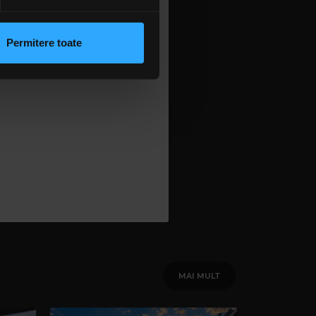
 sociale și pentru a analiza
ropean, cu
rmații cu privire la modul în
all” (1983)
n urma folosirii serviciilor
nfundabilă a
Permitere toate
lizarea modulelor noastre
ieni și au
MAI MULT