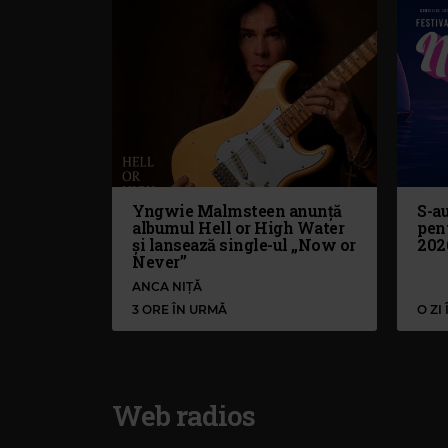
Yngwie Malmsteen anunță
S-au
albumul Hell or High Water
pen
și lansează single-ul „Now or
202
Never”
ANCA NIȚĂ
3 ORE ÎN URMĂ
O ZI
Web radios