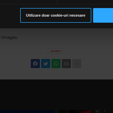
rsonaliza conținutul și anunțurile, pentru a oferi funcții de rețele
tă una dintre trupele-pionier ale heavy metalului eu
im partenerilor de rețele sociale, de publicitate și de analize info
sice precum „Restless and Wild” (1982), „Balls to the W
ceștia le pot combina cu alte informații oferite de dvs. sau culese î
Heart” (1985). Riff-urile lui Wolf Hoffmann și vocea inco
Utilizare doar cookie-uri necesare
să continuați să utilizați website-ul nostru, sunteți de acord cu uti
irkschneider au influențat generații întregi de muzic
umul pentru scena speed și thrash metal.
y Images.
ACCEPT