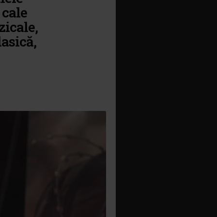
 cale
zicale,
asică,