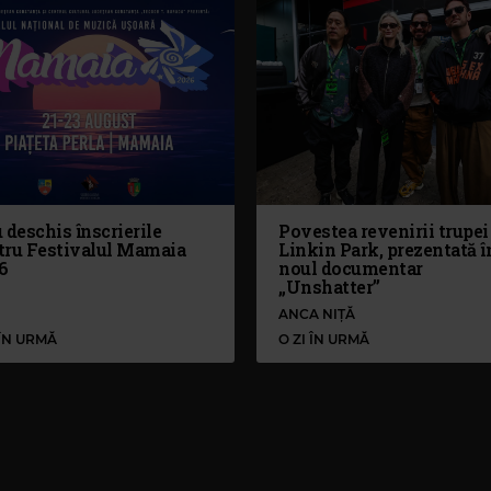
 deschis înscrierile
Povestea revenirii trupei
tru Festivalul Mamaia
Linkin Park, prezentată î
6
noul documentar
„Unshatter”
ANCA NIȚĂ
 ÎN URMĂ
O ZI ÎN URMĂ