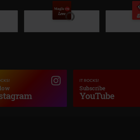
OCKS!
IT ROCKS!
low
Subscribe
Kis
stagram
YouTube
Magic Love
RALUKA & FAY
MARIAH CAREY
–
LOVE TAKES TIME
 OP. 81