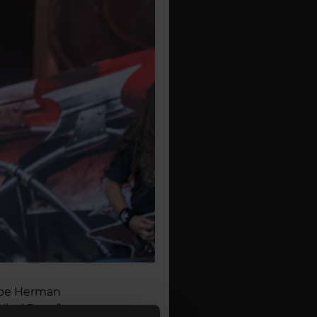
it pe Herman
lind Rage”