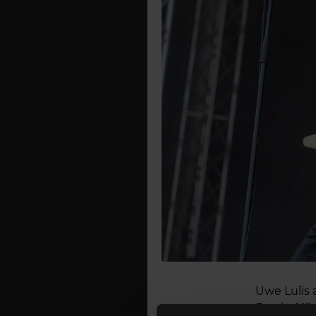
Uwe Lulis a
Frank.
Alăt