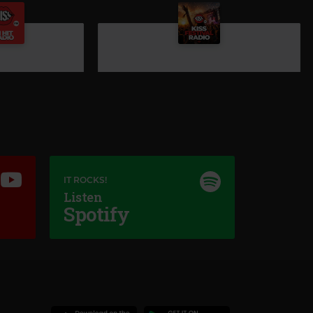
IT ROCKS!
Listen
s FM
Spotify
DEE
–
BODY ON ME
Kiss Festival Radio
KISS FESTIVAL RADIO
–
24/7 FESTIVAL HITS