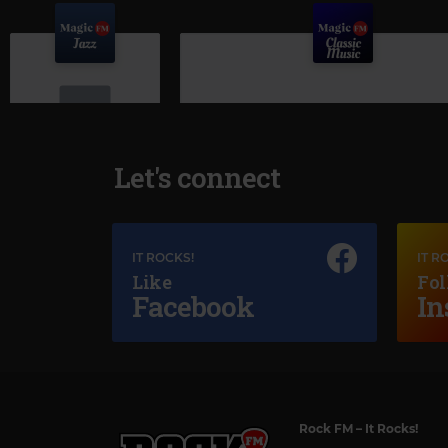
Let's connect
Magic Jazz
HEAVEN
IT ROCKS!
IT R
Like
Fol
Facebook
In
Magic Classic Music
JOHANNES BRAHMS
–
TRAGIC OVERTURE,
Rock FM
– It Rocks!