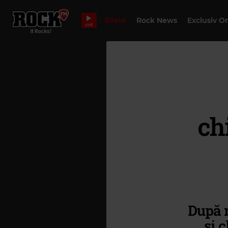
Bilete
Rock News
Exclusiv O
LIVE
ch
După m
și 