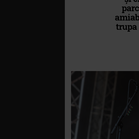
parc
amiabi
trupa