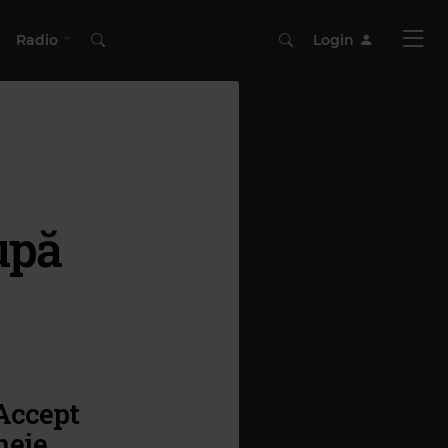
Radio
Login
upă
 Accept
heie