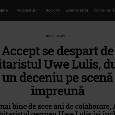
nline
Podcasturi
Rock TV
Evenimente
Concursuri
ROCK NEWS
Accept se despart de
itaristul Uwe Lulis, d
un deceniu pe scenă
împreună
ai bine de zece ani de colaborare,
chitaristul german Uwe Lulis își înc