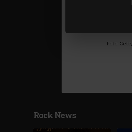
Folosim cookie-uri pentru a pe
considera
traficul. De asemenea, le ofer
albume cla
care folosiți site-ul nostru. A
sau „Metal 
lor. În cazul în care alegeți 
lui Udo D
cookie.
deschis dr
Foto: Gett
Rock News