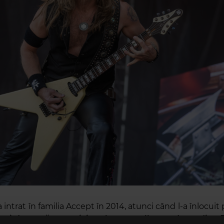
 intrat în familia Accept în 2014, atunci când l-a înlocu
uri de trupă, a participat la patru albume de studio:
„B