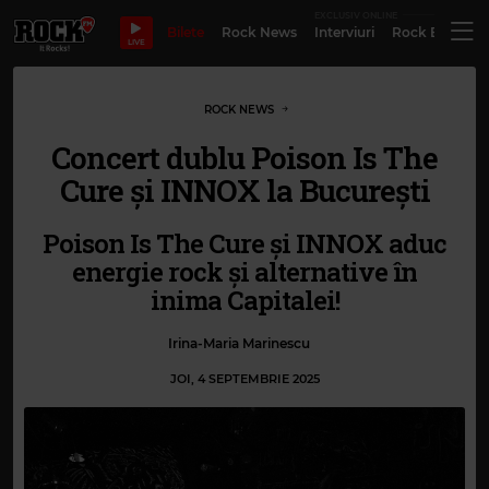
EXCLUSIV ONLINE
Bilete
Rock News
Interviuri
Rock Evergre
LIVE
ROCK NEWS
Concert dublu Poison Is The
Cure și INNOX la București
Poison Is The Cure și INNOX aduc
energie rock și alternative în
inima Capitalei!
Irina-Maria Marinescu
JOI, 4 SEPTEMBRIE 2025