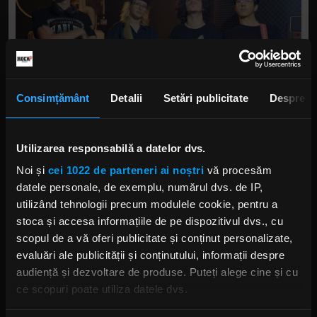
Consimțământ
Detalii
Setări publicitate
Despre
Utilizarea responsabilă a datelor dvs.
Noi și
cei 1022 de parteneri ai noștri
vă procesăm
INNOX
, înființată în vara lui 2025, este o trupă
datele personale, de exemplu, numărul dvs. de IP,
metal cu influențe grunge și funk, care își
utilizând tehnologii precum modulele cookie, pentru a
propune să demonstreze că energia rock nu
stoca și accesa informațiile de pe dispozitivul dvs., cu
oxidează niciodată. Cu un sound aflat încă în
scopul de a vă oferi publicitate și conținut personalizate,
formare, INNOX caută să transmită publicului o
evaluări ale publicității și conținutului, informații despre
stare de spirit dincolo de aparențe, oferind o
audiență și dezvoltare de produse. Puteți alege cine și cu
experiență muzicală autentică și energizantă.
ce scopuri poate utiliza datele dvs.