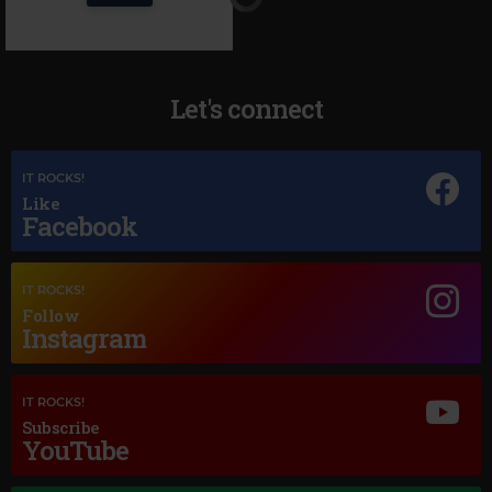
Let's connect
IT ROCKS!
Like
Facebook
Magic Jazz
SADE
–
HANG ON TO YOUR LOVE
IT ROCKS!
Follow
Instagram
IT ROCKS!
Subscribe
YouTube