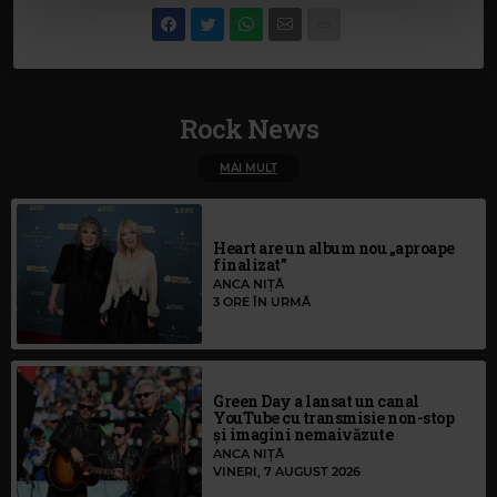
cu utilizarea modulelor noastre cookie.
Rock News
MAI MULT
Heart are un album nou „aproape
finalizat”
ANCA NIȚĂ
3 ORE ÎN URMĂ
Green Day a lansat un canal
YouTube cu transmisie non-stop
și imagini nemaivăzute
ANCA NIȚĂ
VINERI, 7 AUGUST 2026