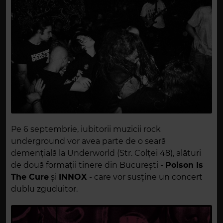
Pe 6 septembrie, iubitorii muzicii rock
underground vor avea parte de o seară
demențială la Underworld (Str. Colței 48), alături
de două formații tinere din București -
Poison Is
The Cure
și
INNOX
- care vor susține un concert
dublu zguduitor.