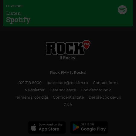
IT ROCKS!
Listen
Spotify
Rock FM
– It Rocks!
021 318 8000
publicitate@rockfm.ro
Contact form
Newsletter
Date societate
Cod deontologic
Magic Classic Music
Termeni și condiții
Confidențialitate
Despre cookie-uri
SERGEI PROKOFIEV
–
PROKOFIEV: ROMEO AND JULIET, OP. 64, ACT 1:
DANCE OF THE KNIGHTS
CNA