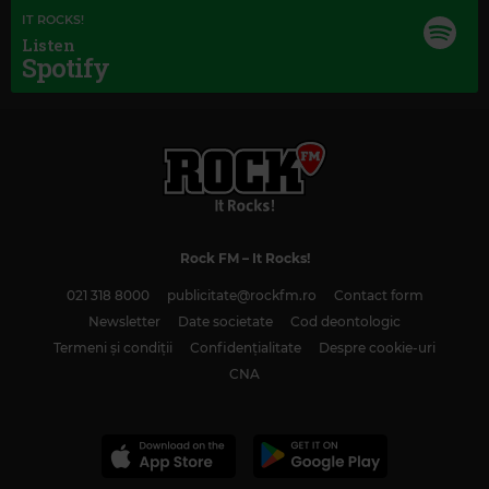
IT ROCKS!
Listen
Spotify
Rock FM
– It Rocks!
021 318 8000
publicitate@rockfm.ro
Contact form
Newsletter
Date societate
Cod deontologic
Termeni și condiții
Confidențialitate
Despre cookie-uri
CNA
Magic Classic Music
FRÉDÉRIC CHOPIN
–
FANTAISIE-IMPROMPTU IN C-SHARP MINOR, OP. 66