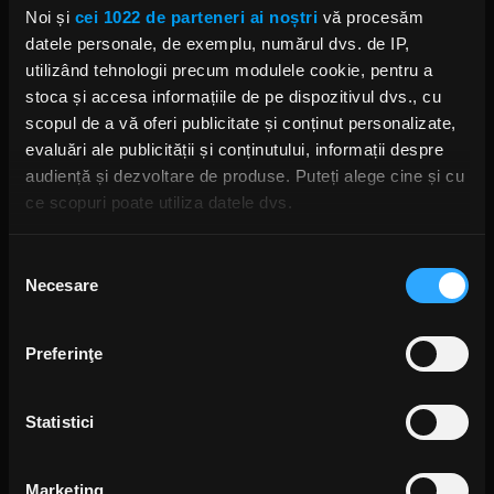
Noi și
cei 1022 de parteneri ai noștri
vă procesăm
- 16:00 – STEAMBREATHER
datele personale, de exemplu, numărul dvs. de IP,
utilizând tehnologii precum modulele cookie, pentru a
- 16:30 – INFLOW
stoca și accesa informațiile de pe dispozitivul dvs., cu
- 17.00 – FITTONIA
scopul de a vă oferi publicitate și conținut personalizate,
evaluări ale publicității și conținutului, informații despre
Recital
audiență și dezvoltare de produse. Puteți alege cine și cu
ce scopuri poate utiliza datele dvs.
- 18:00 – HIDDEN INTENT
Dacă ne permiteți, am dori, de asemenea:
Selecția
- 19:00 – FLOTSAM AND JETSAM
Necesare
Să colectăm informațiile cu privire la locația dvs.
consimțământului
geografică cu o exactitate de până la câțiva metri
- 20:30 – GEOFF TATE
Să vă identificăm dispozitivul scanândul-l în mod
Preferinţe
- 22.30 – HYPOCRISY
activ după caracteristici specifice (amprentare)
Găsiți mai multe informații despre procesarea datelor
Afterparty
Statistici
dvs. personale și configurați-vă preferințele la
secțiunea
cu detalii
. Vă puteți modifica sau retrage oricând acordul
Duminică, 31 august:
din Declarația despre modulele cookie.
Marketing