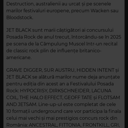
Destruction, australienii au urcat și pe scenele
marilor festivaluri europene, precum Wacken sau
Bloodstock.
JET BLACK sunt marii câștigători ai concursului
Posada Rock de anul trecut, întorcându-se în 2025
pe scena de la Câmpulung Muscel într-un recital
de classic rock plin de influențe britanico-
americane.
GRAVE DIGGER, SUR AUSTRU, HIDDEN INTENT și
JET BLACK se alătură marilor nume deja anunțate
pentru ediția din acest an a Festivalului Posada
Rock: HYPOCRISY, DIRKSCHNEIDER, LACUNA
COIL, THE HALO EFFECT, GEOFF TATE și FLOTSAM
AND JETSAM. Line-up-ul este completat de cele
10 formații underground care vor participa la finala
celui mai vechi și mai prestigios concurs rock din
România: ANCESTRAL, FITTONIA, FRONTKILL, GRI,