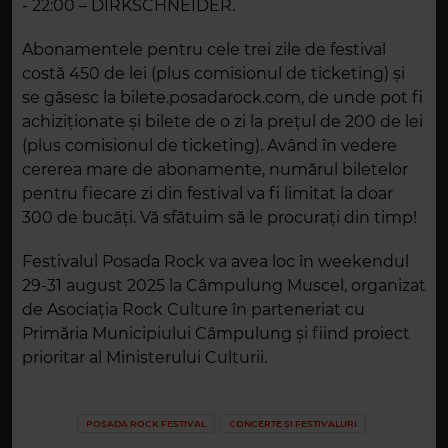
- 22:00 – DIRKSCHNEIDER.
Abonamentele pentru cele trei zile de festival
costă 450 de lei (plus comisionul de ticketing) și
se găsesc la bilete.posadarock.com, de unde pot fi
achiziționate și bilete de o zi la prețul de 200 de lei
(plus comisionul de ticketing). Având în vedere
cererea mare de abonamente, numărul biletelor
pentru fiecare zi din festival va fi limitat la doar
300 de bucăți. Vă sfătuim să le procurați din timp!
Festivalul Posada Rock va avea loc în weekendul
29-31 august 2025 la Câmpulung Muscel, organizat
de Asociația Rock Culture în parteneriat cu
Primăria Municipiului Câmpulung și fiind proiect
prioritar al Ministerului Culturii.
POSADA ROCK FESTIVAL
CONCERTE ȘI FESTIVALURI