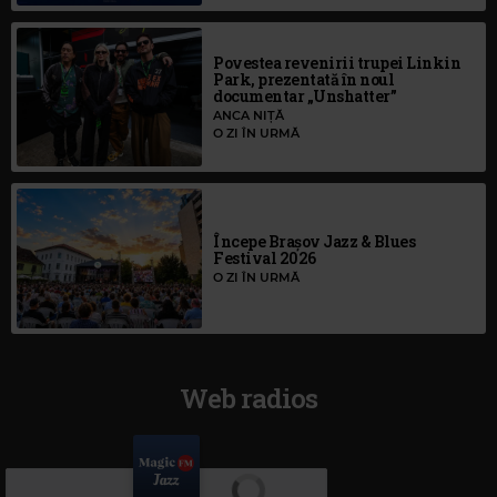
Povestea revenirii trupei Linkin
Park, prezentată în noul
documentar „Unshatter”
ANCA NIȚĂ
O ZI ÎN URMĂ
Începe Brașov Jazz & Blues
Festival 2026
O ZI ÎN URMĂ
Web radios