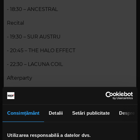
- 18:30 – ANCESTRAL
Recital
- 19:30 – SUR AUSTRU
- 20:45 – THE HALO EFFECT
- 22:30 – LACUNA COIL
Afterparty
Sâmbătă, 30 august:
- 15:00 – Open Doors
Consimțământ
Detalii
Setări publicitate
Despre
Concurs
- 15:30 – REDUX
Utilizarea responsabilă a datelor dvs.