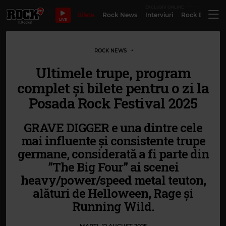
EXCLUSIV ONLINE
Bilete
Rock News
Interviuri
Rock Evergre
LIVE
ROCK NEWS
Ultimele trupe, program
complet și bilete pentru o zi la
Posada Rock Festival 2025
GRAVE DIGGER e una dintre cele
mai influente și consistente trupe
germane, considerată a fi parte din
”The Big Four” ai scenei
heavy/power/speed metal teuton,
alături de Helloween, Rage și
Running Wild.