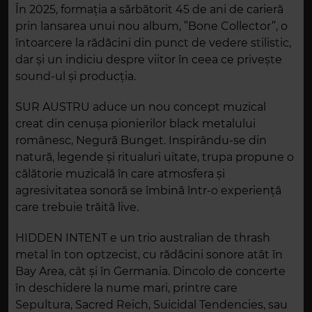
În 2025, formația a sărbătorit 45 de ani de carieră
prin lansarea unui nou album, ”Bone Collector”, o
întoarcere la rădăcini din punct de vedere stilistic,
dar și un indiciu despre viitor în ceea ce privește
sound-ul și producția.
SUR AUSTRU aduce un nou concept muzical
creat din cenușa pionierilor black metalului
românesc, Negură Bunget. Inspirându-se din
natură, legende și ritualuri uitate, trupa propune o
călătorie muzicală în care atmosfera și
agresivitatea sonoră se îmbină într-o experiență
care trebuie trăită live.
HIDDEN INTENT e un trio australian de thrash
metal în ton optzecist, cu rădăcini sonore atât în
Bay Area, cât și în Germania. Dincolo de concerte
în deschidere la nume mari, printre care
Sepultura, Sacred Reich, Suicidal Tendencies, sau