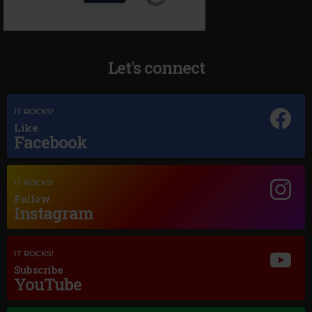
Let's connect
IT ROCKS!
Like
Facebook
IT ROCKS!
Follow
Magic Jazz
Instagram
LENA HORNE
–
SOMEONE TO WATCH OVER ME
IT ROCKS!
Subscribe
YouTube