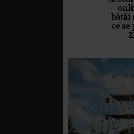
onli
bătăi 
ce se 
2