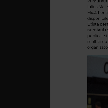
Primul auto
Iulius Mall
Mică. Pent
disponibile
Există pest
numărul tr
publicat și
mult timp 
organizato