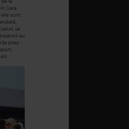
 de la
din Gara
e ele sunt
mandată.
astel, iar
izatorii au
erde prea
sport,
049.