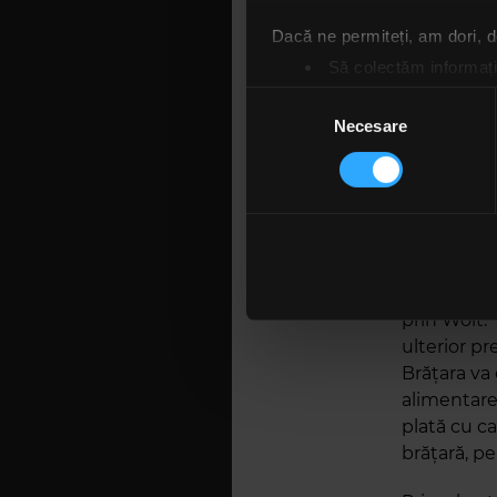
Dacă ne permiteți, am dori,
Să colectăm informații
Să vă identificăm disp
Selecția
Găsiți mai multe informații d
Necesare
consimțământului
Vă puteți modifica sau retra
Folosim cookie-uri pentru a pe
traficul. De asemenea, le ofer
Pentru ca p
care folosiți site-ul nostru. A
participanți
lor. În cazul în care alegeți 
respectiv 
cookie.
prin Wolt. 
ulterior pr
Brățara va 
alimentare
plată cu ca
brățară, pe