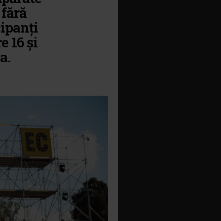
 fără
cipanți
e 16 și
a.