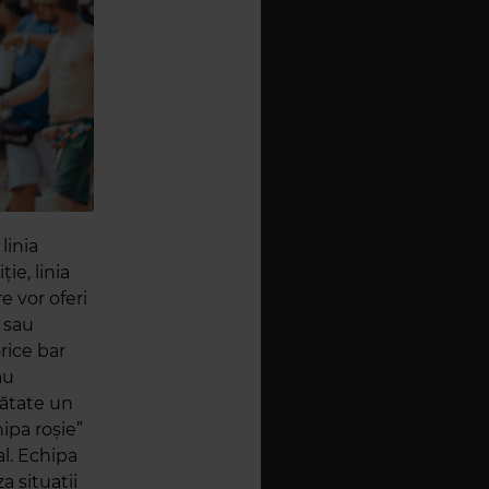
linia
ie, linia
e vor oferi
i sau
rice bar
au
nătate un
ipa roșie”
al. Echipa
a situații