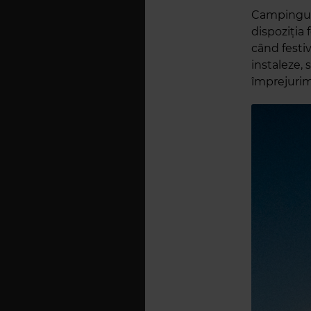
Campingul E
dispoziția f
când festiv
instaleze, 
împrejurim