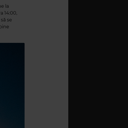
e la
ra 14:00,
 să se
 bine