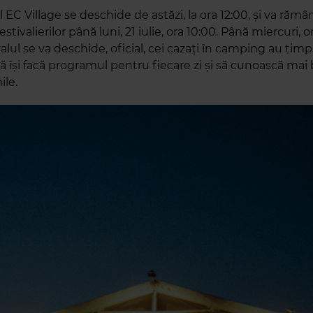
C Village se deschide de astăzi, la ora 12:00, și va rămân
estivalierilor până luni, 21 iulie, ora 10:00. Până miercuri, o
alul se va deschide, oficial, cei cazați în camping au timp
să își facă programul pentru fiecare zi și să cunoască mai
ile.