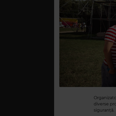
Organizator
diverse pr
siguranță.