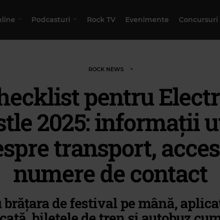
nline
Podcasturi
Rock TV
Evenimente
Concursuri
ROCK NEWS
hecklist pentru Electr
tle 2025: informații u
spre transport, acces
numere de contact
 brățara de festival pe mână, aplica
cată, biletele de tren și autobuz cu