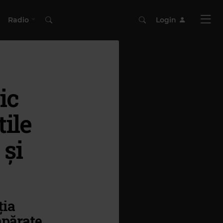
Radio
Login
ic
tile
 și
ția
mpărate