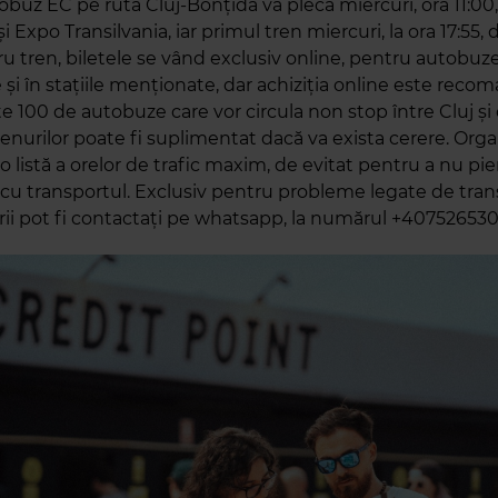
buz EC pe ruta Cluj-Bonțida va pleca miercuri, ora 11:00,
 și Expo Transilvania, iar primul tren miercuri, la ora 17:55, 
ru tren, biletele se vând exclusiv online, pentru autobuz
 și în stațiile menționate, dar achiziția online este reco
e 100 de autobuze care vor circula non stop între Cluj și c
enurilor poate fi suplimentat dacă va exista cerere. Organ
 o listă a orelor de trafic maxim, de evitat pentru a nu pi
cu transportul. Exclusiv pentru probleme legate de tran
rii pot fi contactați pe whatsapp, la numărul +40752653