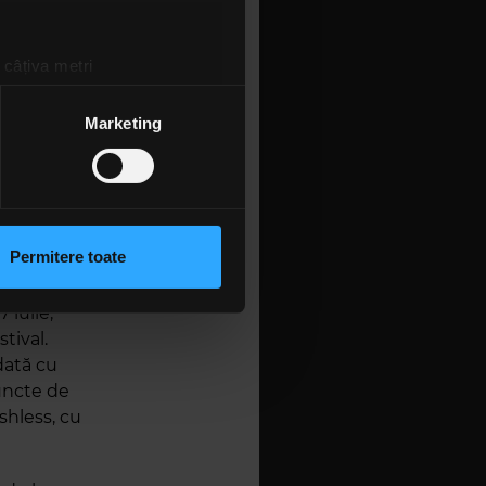
 câțiva metri
amprentare)
țele la
secțiunea cu detalii
.
Marketing
 sociale și pentru a analiza
rmații cu privire la modul în
n urma folosirii serviciilor
Permitere toate
l,
lizarea modulelor noastre
ct acasă,
 iulie,
tival.
odată cu
puncte de
shless, cu