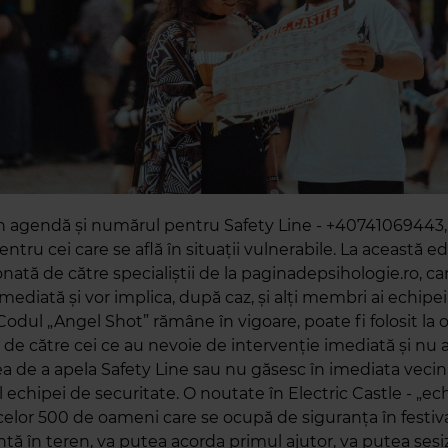
în agendă și numărul pentru Safety Line - +40741069443, 
ntru cei care se află în situații vulnerabile. La această ediț
nată de către specialiștii de la paginadepsihologie.ro, car
imediată și vor implica, după caz, și alți membri ai echipe
 Codul „Angel Shot” rămâne în vigoare, poate fi folosit la o
l de către cei ce au nevoie de intervenție imediată și nu 
tea de a apela Safety Line sau nu găsesc în imediata veci
chipei de securitate. O noutate în Electric Castle - „ech
 celor 500 de oameni care se ocupă de siguranța în festiv
ntă în teren, va putea acorda primul ajutor, va putea sesiz