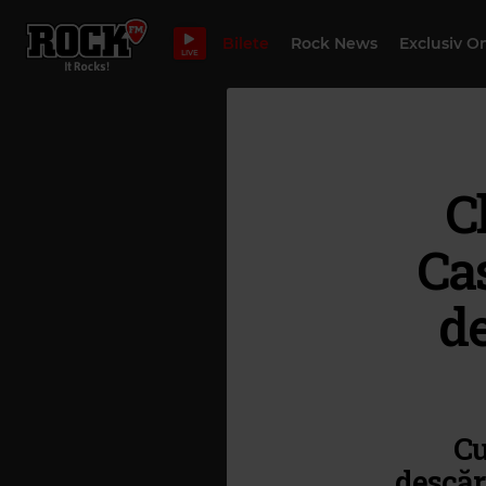
Bilete
Rock News
Exclusiv O
LIVE
C
Cas
de
Cu
descăr