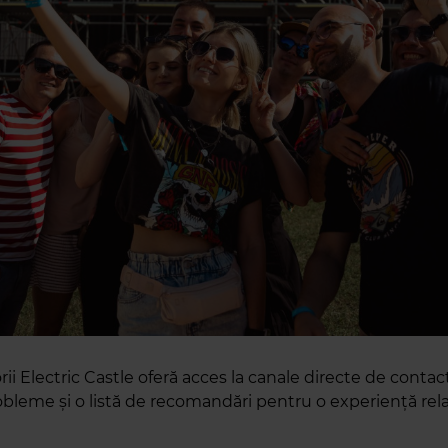
ii Electric Castle oferă acces la canale directe de conta
obleme și o listă de recomandări pentru o experiență rela