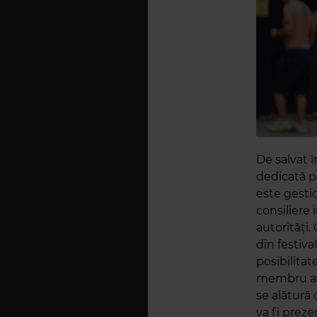
De salvat 
dedicată pe
este gestio
consiliere 
autorități.
din festiva
posibilita
membru al e
se alătură
va fi preze