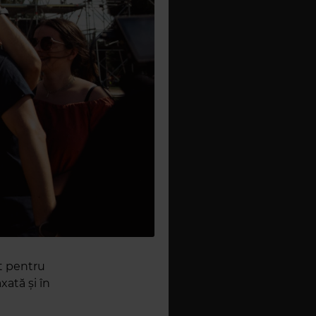
ct pentru
xată și în