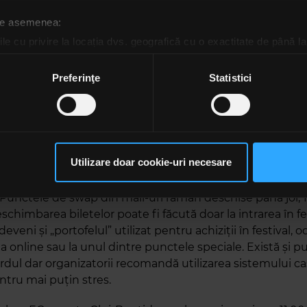
 de asemenea:
le cu privire la locația dvs. geografică cu o exactitate de până la
ozitivul scanândul-l în mod activ după caracteristici specifice (
espre procesarea datelor dvs. personale și configurați-vă preferin
Preferinţe
Statistici
ge oricând acordul din Declarația despre modulele cookie.
rsonaliza conținutul și anunțurile, pentru a oferi funcții de rețele
im partenerilor de rețele sociale, de publicitate și de analize info
rimul acces în festival să fie făcut în cel mai scurt timp,
ceștia le pot combina cu alte informații oferite de dvs. sau culese î
Utilizare doar cookie-uri necesare
i din Cluj și București își pot ridica brățările din Iulius Mal
să continuați să utilizați website-ul nostru, sunteți de acord cu uti
AFI Cotroceni și Promenada Mall, sau le pot comanda dire
Punctele de swap din mall-uri rămân deschise până joi, 17
eschimbarea biletelor poate fi făcută doar la intrarea în fes
deveni și „portofelul” utilizat pentru achiziții în festival, 
a online sau la unul dintre punctele speciale. Există și 
rdul dar organizatorii recomandă utilizarea sistemului ca
ntru mai puțin stres.