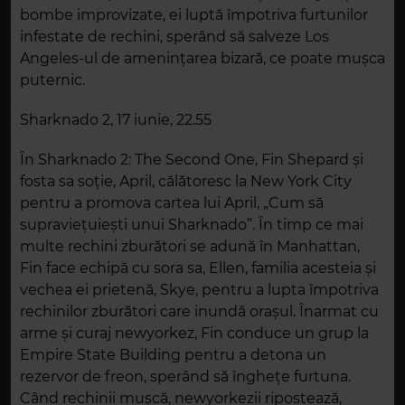
bombe improvizate, ei luptă împotriva furtunilor
infestate de rechini, sperând să salveze Los
Angeles-ul de amenințarea bizară, ce poate mușca
puternic.
Sharknado 2, 17 iunie, 22.55
În Sharknado 2: The Second One, Fin Shepard și
fosta sa soție, April, călătoresc la New York City
pentru a promova cartea lui April, „Cum să
supraviețuiești unui Sharknado”. În timp ce mai
multe rechini zburători se adună în Manhattan,
Fin face echipă cu sora sa, Ellen, familia acesteia și
vechea ei prietenă, Skye, pentru a lupta împotriva
rechinilor zburători care inundă orașul. Înarmat cu
arme și curaj newyorkez, Fin conduce un grup la
Empire State Building pentru a detona un
rezervor de freon, sperând să înghețe furtuna.
Când rechinii mușcă, newyorkezii ripostează,