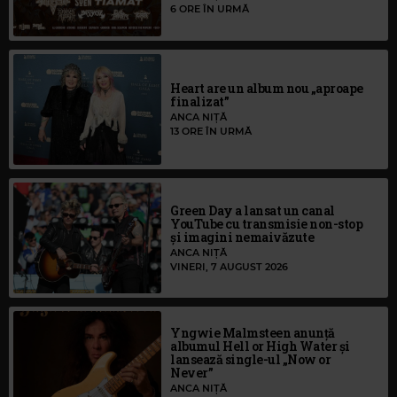
6 ORE ÎN URMĂ
Heart are un album nou „aproape
finalizat”
ANCA NIȚĂ
13 ORE ÎN URMĂ
Green Day a lansat un canal
YouTube cu transmisie non-stop
și imagini nemaivăzute
ANCA NIȚĂ
VINERI, 7 AUGUST 2026
Yngwie Malmsteen anunță
albumul Hell or High Water și
lansează single-ul „Now or
Never”
ANCA NIȚĂ