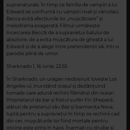
supranaturale. În timp ce familia de vampiri a lui
Edward se confruntă cu vampiri rivali și vârcolaci,
Becca evită afecțiunile lor „mușcătoare” și
melodrama exagerată. Filmul urmărește
încercarea Beccăi de a supraviețui balului de
absolvire, de a evita mușcătura de gheață a lui
Edward și de a alege între pretendenții săi, într-o
parodie plină de umor.
Sharknado 1, 16 iunie, 22.55
În Sharknado, un uragan neobișnuit lovește Los
Angeles-ul, inundând orașul și dezlănțuind
tornade care adună rechini flămânzi din ocean.
Proprietarul de bar și fostul surfer Fin Shepard,
alături de prietenul său Baz și barmanița Nova,
luptă pentru a supraviețui în timp ce rechinii cad
din cer, mușcăturile lor fiind mortale pentru
oricine este prins în haos. Înarmați cu drujbe și