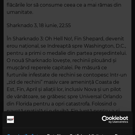
flăcările lor să consume ceea ce a mai rămas din
umanitate.
Sharknado 3, 18 iunie, 22.55
În Sharknado 3: Oh Hell No!, Fin Shepard, devenit
erou național, se îndreaptă spre Washington, D.C.,
pentru a primi o medalie din partea președintelui.
O nouă Sharknado lovește, rechinii plouând și
mușcând reperele capitalei. Pe măsură ce
furtunile infestate de rechini se contopesc într-un
„zid de rechini” masiv care amenință Coasta de
Est, Fin, April și aliații lor, inclusiv Nova și un pilot
de vânătoare, se grăbesc spre Universal Orlando
din Florida pentru a opri catastrofa. Folosind o
navetă spațială și o drujbă, Fin luptă pentru a-și
salva familia de furtuna neobosită de rechini.
Alien: Resurrection, 18 iunie, 00.45