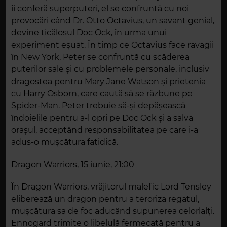
îi conferă superputeri, el se confruntă cu noi
provocări când Dr. Otto Octavius, un savant genial,
devine ticălosul Doc Ock, în urma unui
experiment eșuat. În timp ce Octavius face ravagii
în New York, Peter se confruntă cu scăderea
puterilor sale și cu problemele personale, inclusiv
dragostea pentru Mary Jane Watson și prietenia
cu Harry Osborn, care caută să se răzbune pe
Spider-Man. Peter trebuie să-și depășească
îndoielile pentru a-l opri pe Doc Ock și a salva
orașul, acceptând responsabilitatea pe care i-a
adus-o mușcătura fatidică.
Dragon Warriors, 15 iunie, 21:00
În Dragon Warriors, vrăjitorul malefic Lord Tensley
eliberează un dragon pentru a teroriza regatul,
mușcătura sa de foc aducând supunerea celorlalți.
Ennogard trimite o libelulă fermecată pentru a