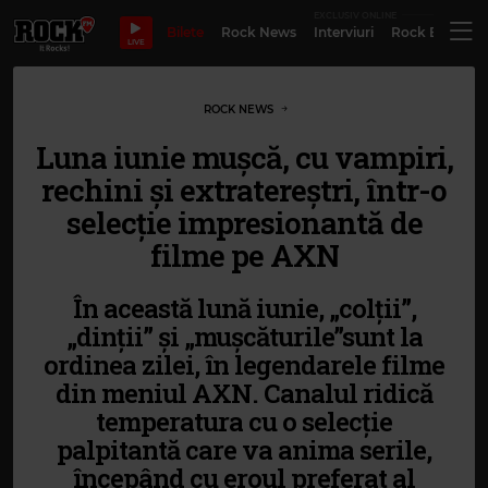
EXCLUSIV ONLINE
Bilete
Rock News
Interviuri
Rock Evergre
LIVE
ROCK NEWS
Luna iunie mușcă, cu vampiri,
rechini și extratereștri, într-o
selecție impresionantă de
filme pe AXN
În această lună iunie, „colții”,
„dinții” și „mușcăturile”sunt la
ordinea zilei, în legendarele filme
din meniul AXN. Canalul ridică
temperatura cu o selecție
palpitantă care va anima serile,
începând cu eroul preferat al