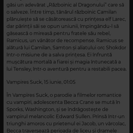
găsi un adevărat „Războinic al Dragonului” care să
o salveze. Între timp, tânărul războinic Camilan
plănuiește să se căsătorească cu prințesa elf Larec,
dar părinții săi se opun uniunii, împingându-l să
găsească o mireasă pentru fratele său rebel,
Ramicus, un vânător de recompense. Ramicus se
alătură lui Camilan, Samton și aliatului orc Shokdor
într-o misiune de a salva prințesa. Ei înfruntă
mușcătura mortală a fiarei și magia întunecată a
lui Tensley, într-o aventură pentru a restabili pacea.
Vampires Suck, 15 iunie, 01:05
În Vampires Suck, o parodie a filmelor romantice
cu vampiri, adolescenta Becca Crane se mută în
Sporks, Washington, și se îndrăgostește de
vampirul melancolic Edward Sullen. Prinsă într-un
triunghi amoros cu prietenul ei Jacob, un vârcolac,
Becca traversează perioada de liceu și dramele