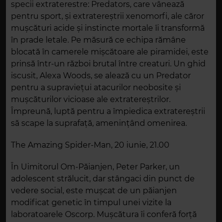
specii extraterestre: Predators, care vânează
pentru sport, și extratereștrii xenomorfi, ale căror
mușcături acide și instincte mortale îi transformă
în prade letale. Pe măsură ce echipa rămâne
blocată în camerele mișcătoare ale piramidei, este
prinsă într-un război brutal între creaturi. Un ghid
iscusit, Alexa Woods, se alează cu un Predator
pentru a supraviețui atacurilor neobosite și
mușcăturilor vicioase ale extratereștrilor.
Împreună, luptă pentru a împiedica extratereștrii
să scape la suprafață, amenințând omenirea.
The Amazing Spider-Man, 20 iunie, 21.00
În Uimitorul Om-Păianjen, Peter Parker, un
adolescent strălucit, dar stângaci din punct de
vedere social, este mușcat de un păianjen
modificat genetic în timpul unei vizite la
laboratoarele Oscorp. Mușcătura îi conferă forță