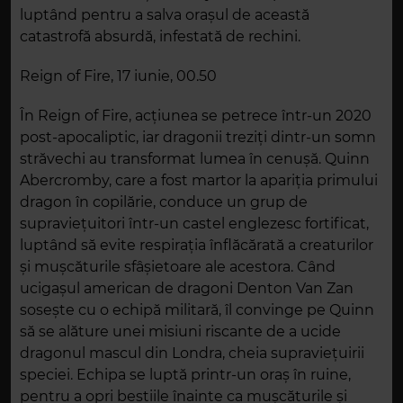
luptând pentru a salva orașul de această
catastrofă absurdă, infestată de rechini.
Reign of Fire, 17 iunie, 00.50
În Reign of Fire, acțiunea se petrece într-un 2020
post-apocaliptic, iar dragonii treziți dintr-un somn
străvechi au transformat lumea în cenușă. Quinn
Abercromby, care a fost martor la apariția primului
dragon în copilărie, conduce un grup de
supraviețuitori într-un castel englezesc fortificat,
luptând să evite respirația înflăcărată a creaturilor
și mușcăturile sfâșietoare ale acestora. Când
ucigașul american de dragoni Denton Van Zan
sosește cu o echipă militară, îl convinge pe Quinn
să se alăture unei misiuni riscante de a ucide
dragonul mascul din Londra, cheia supraviețuirii
speciei. Echipa se luptă printr-un oraș în ruine,
pentru a opri bestiile înainte ca mușcăturile și