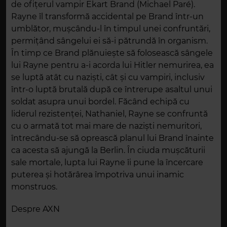
de ofițerul vampir Ekart Brand (Michael Paré).
Rayne îl transformă accidental pe Brand într-un
umblător, mușcându-l în timpul unei confruntări,
permițând sângelui ei să-i pătrundă în organism.
În timp ce Brand plănuiește să folosească sângele
lui Rayne pentru a-i acorda lui Hitler nemurirea, ea
se luptă atât cu naziști, cât și cu vampiri, inclusiv
într-o luptă brutală după ce întrerupe asaltul unui
soldat asupra unui bordel. Făcând echipă cu
liderul rezistenței, Nathaniel, Rayne se confruntă
cu o armată tot mai mare de naziști nemuritori,
întrecându-se să oprească planul lui Brand înainte
ca acesta să ajungă la Berlin. În ciuda mușcăturii
sale mortale, lupta lui Rayne îi pune la încercare
puterea și hotărârea împotriva unui inamic
monstruos.
Despre AXN