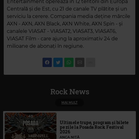
Entertainment operează în 12 teritorii din Europa
Centrală și de Est, cu 21 de canale TV plătite și un
serviciu la cerere. Compania media deține mărcile
AXN - AXN, AXN Black, AXN White, AXN Spin - și
canalele VIASAT - VIASAT2, VIASAT3, VIASAT6,
VIASAT Film - care ajung la aproximativ 24 de
milioane de abonați în regiune.
Rock News
MAI MULT
Ultimele trupe, program și bilete
pe zile la Posada Rock Festival
2026
ANCA NIȚĂ