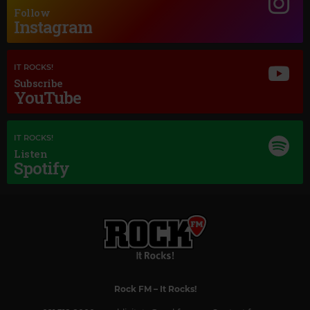
Follow
PERRY COMO
–
IT'S A LOVELY DAY TODAY
Instagram
IT ROCKS!
Subscribe
YouTube
IT ROCKS!
Listen
Spotify
Rock FM
– It Rocks!