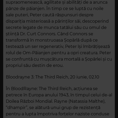
supraomenească, agilitate și abilități de a arunca
pânze de păianjen. În timp ce se luptă cu noile
sale puteri, Peter caută răspunsuri despre
dispariția misterioasă a părinților săi, descoperind
secrete legate de munca tatălui său cu omul de
știință Dr. Curt Connors. Când Connors se
transformă în monstruoasa Șopârlă după ce
testează un ser regenerativ, Peter își îmbrățișează
rolul de Om-Păianjen pentru a opri creatura. Peter
se confruntă cu mușcătura mortală a Șopârlei și cu
propriul său destin de erou.
Bloodrayne 3: The Third Reich, 20 iunie, 02.10
În BloodRayne: The Third Reich, acțiunea se
petrece în Europa anului 1943, în timpul celui de-al
Doilea Război Mondial. Rayne (Natassia Malthe),
“dhampir”, se alătură unui grup de rezistență
pentru a lupta împotriva forțelor naziste conduse