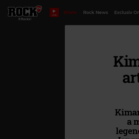
Bilete
Rock News
Exclusiv O
LIVE
Kim
ar
Kimaro
a 
legend