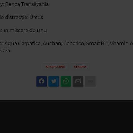
: Banca Transilvania
e distracție: Ursus
us în mișcare de BYD
e: Aqua Carpatica, Auchan, Cocorico, SmartBill, Vitamin 
izza
KIMARO 2025
KIMARO