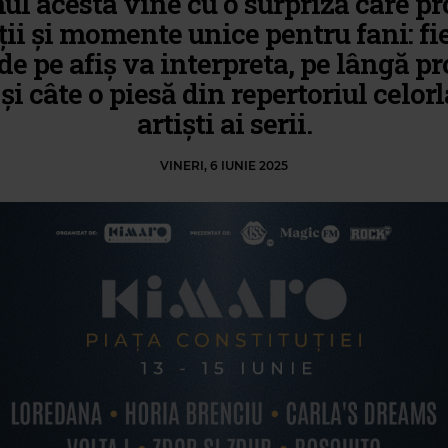
nul acesta vine cu o surpriză care p
ii și momente unice pentru fani: fi
 de pe afiș va interpreta, pe lângă pr
 și câte o piesă din repertoriul celorl
artiști ai serii.
VINERI, 6 IUNIE 2025