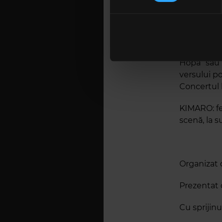
aceeași pof
Folosim cookie-uri pentru a pe
ring de da
traficul. De asemenea, le ofer
care folosiți site-ul nostru. A
Bosquito
,
lor. În cazul în care alegeți 
urca pe sc
cookie.
Hopa” sau 
versului po
Concertul 
KIMARO: fe
scenă, la s
Organizat
Prezentat 
Cu sprijin