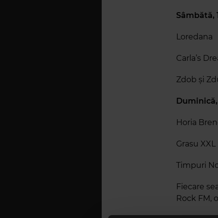
Sâmbătă, 1
Loredana
Carla’s Dr
Zdob și Z
Duminică, 
Horia Bren
Grasu XXL
Timpuri No
Fiecare sea
Rock FM, of