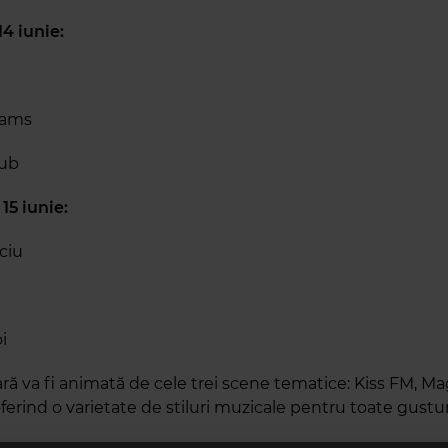
4 iunie:
eams
dub
15 iunie:
ciu
i
ră va fi animată de cele trei scene tematice: Kiss FM, Ma
erind o varietate de stiluri muzicale pentru toate gustur