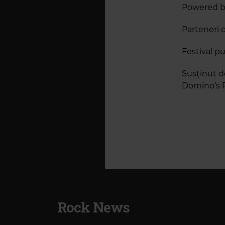
Powered by
Parteneri d
Festival p
Susținut d
Domino’s P
Rock News