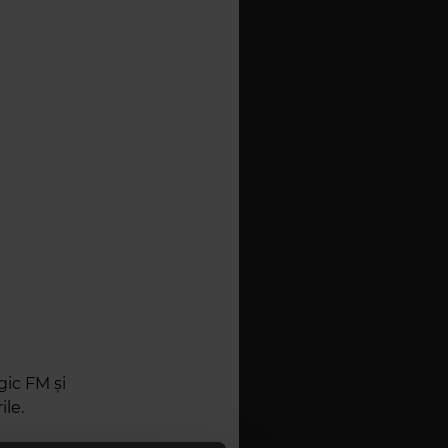
gic FM și
ile.