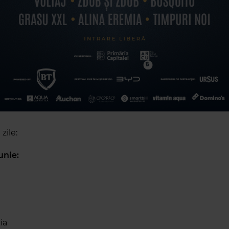
zile:
iunie:
ia