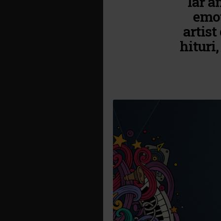
Iar a
emoț
artist
hituri,