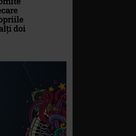
romite
ecare
opriile
alți doi