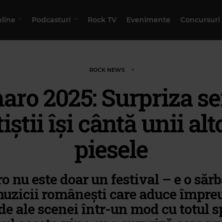
nline
Podcasturi
Rock TV
Evenimente
Concursuri
ROCK NEWS
aro 2025: Surpriza ser
tiștii își cântă unii alt
piesele
 nu este doar un festival – e o săr
muzicii românești care aduce împre
e ale scenei într-un mod cu totul s