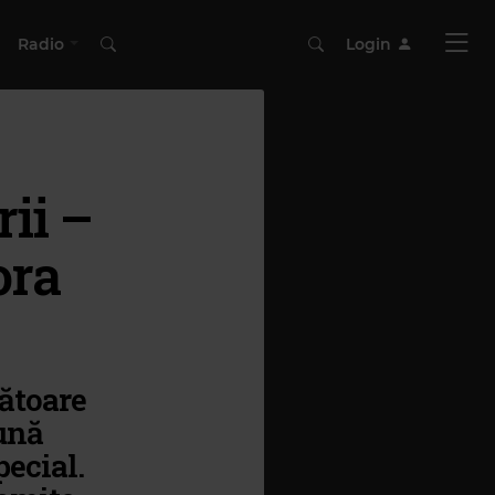
Radio
Login
ii –
ora
bătoare
ună
pecial.