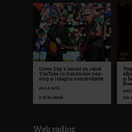
Green Day a lansat un canal
Yng
YouTube cu transmisie non-
alb
stop și imagini nemaivăzute
și l
Nev
ANCA NIȚĂ
ANC
O ZI ÎN URMĂ
JOI,
Web radios