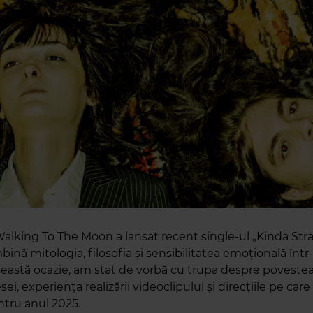
alking To The Moon a lansat recent single-ul „Kinda Stra
bină mitologia, filosofia și sensibilitatea emoțională înt
ceastă ocazie, am stat de vorbă cu trupa despre povestea
sei, experiența realizării videoclipului și direcțiile pe care 
tru anul 2025.