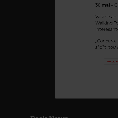
30 mai – C
Vara se an
Walking To 
interesante
„Concerte 
și din nou 
WALKIN