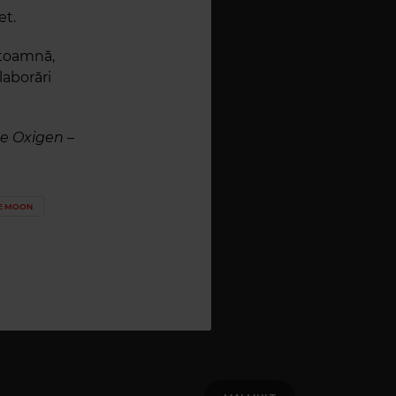
et.
 toamnă,
laborări
de Oxigen –
HE MOON