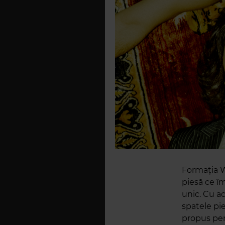
Formația W
piesă ce îm
unic. Cu a
spatele pie
propus pen