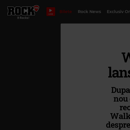
Bilete
Rock News
Exclusiv O
LIVE
W
lan
Dupa 
nou 
rec
Walki
despre