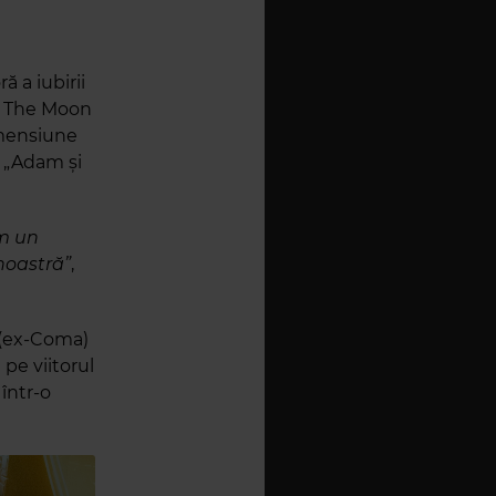
 a iubirii
To The Moon
imensiune
n „Adam și
m un
noastră”
,
 (ex-Coma)
pe viitorul
într-o