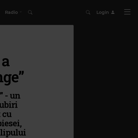
Radio
Login
 a
nge”
” - un
ubiri
t cu
iesei,
lipului