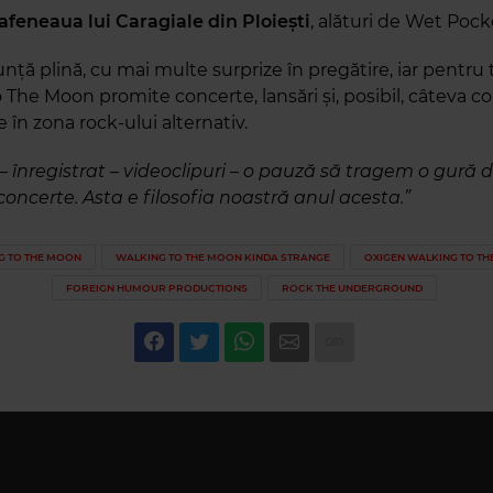
afeneaua lui Caragiale din Ploiești
, alături de Wet Pock
unță plină, cu mai multe surprize în pregătire, iar pentru
The Moon promite concerte, lansări și, posibil, câteva co
 în zona rock-ului alternativ.
– înregistrat – videoclipuri – o pauză să tragem o gură 
concerte. Asta e filosofia noastră anul acesta.”
G TO THE MOON
WALKING TO THE MOON KINDA STRANGE
OXIGEN WALKING TO T
FOREIGN HUMOUR PRODUCTIONS
ROCK THE UNDERGROUND