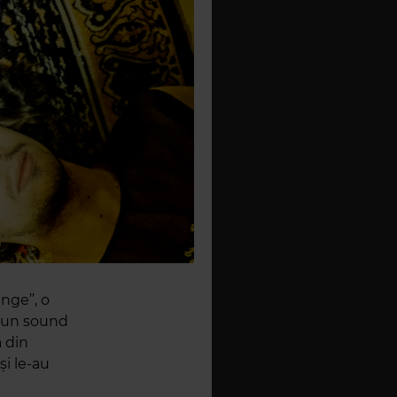
nge”, o
r-un sound
 din
și le-au