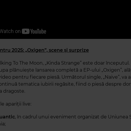
ntru 2025: „Oxigen”, scene și surprize
king To The Moon, „Kinda Strange” este doar începutul.
upa plănuiește lansarea completă a EP-ului „Oxigen”, ală
video pentru fiecare piesă. Următorul single, „Naive”, va 
ontinuă tematica iubirii regăsite, fiind o piesă despre dor
a dragoste.
 apariții live:
uantic
, în cadrul unui eveniment organizat de Uniunea 
ia;