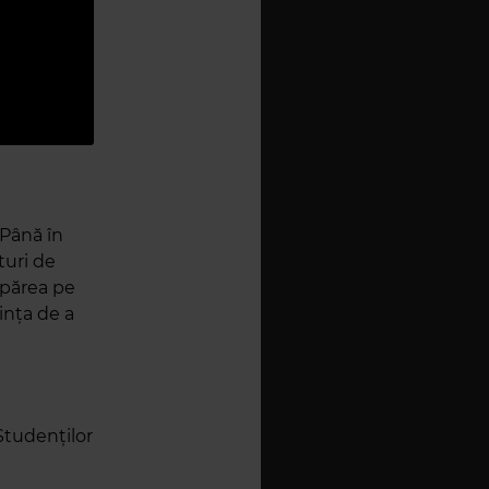
 Până în
turi de
apărea pe
ința de a
Studenților