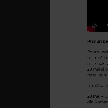
Planuri pe
Pentru Wal
toamnă, tr
materiale 
28 mai și c
retrăi prim
Următoarele
28 mai – Q
din Român