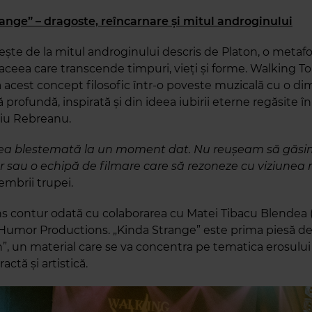
ange” – dragoste, reîncarnare și mitul androginului
ște de la mitul androginului descris de Platon, o metaforă
 aceea care transcende timpuri, vieți și forme. Walking 
 acest concept filosofic într-o poveste muzicală cu o d
profundă, inspirată și din ideea iubirii eterne regăsite î
viu Rebreanu.
rea blestemată la un moment dat. Nu reușeam să găsi
 sau o echipă de filmare care să rezoneze cu viziunea 
mbrii trupei.
ins contur odată cu colaborarea cu Matei Tibacu Blendea
 Humor Productions. „Kinda Strange” este prima piesă de 
”, un material care se va concentra pe tematica erosului 
actă și artistică.