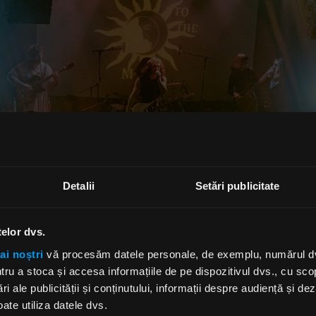
Detalii
Setări publicitate
telor dvs.
ai noștri
vă procesăm datele personale, de exemplu, numărul dvs.
u a stoca și accesa informațiile de pe dispozitivul dvs., cu scopu
l: între artă vizuală și legendă urbană
ri ale publicității și conținutului, informații despre audiență și d
ate utiliza datele dvs.