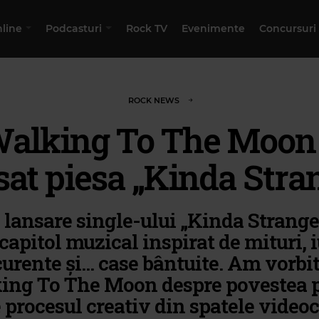
nline
Podcasturi
Rock TV
Evenimente
Concursuri
ROCK NEWS
alking To The Moon
sat piesa „Kinda Stra
lansare single-ului „Kinda Strange
capitol muzical inspirat de mituri, i
urente și... case bântuite. Am vorbi
ng To The Moon despre povestea p
 procesul creativ din spatele videoc