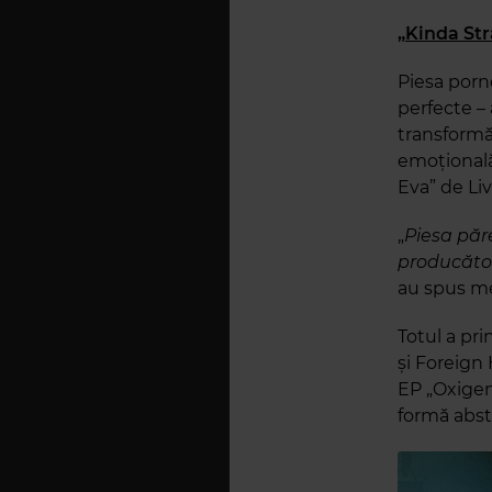
„Kinda Str
Piesa porne
perfecte –
transformă
emoțională 
Eva” de Li
„
Piesa pă
producător
au spus me
Totul a pr
și Foreign
EP „Oxigen
formă abstr