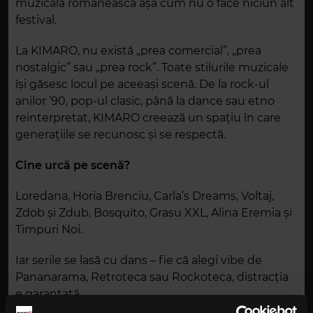
muzicală românească așa cum nu o face niciun alt
festival.
La KIMARO, nu există „prea comercial”, „prea
nostalgic” sau „prea rock”. Toate stilurile muzicale
își găsesc locul pe aceeași scenă. De la rock-ul
anilor ’90, pop-ul clasic, până la dance sau etno
reinterpretat, KIMARO creează un spațiu în care
generațiile se recunosc și se respectă.
Cine urcă pe scenă?
Loredana, Horia Brenciu, Carla’s Dreams, Voltaj,
Zdob și Zdub, Bosquito, Grasu XXL, Alina Eremia și
Timpuri Noi.
Iar serile se lasă cu dans – fie că alegi vibe de
Pananarama, Retroteca sau Rockoteca, distracția
e garantată.