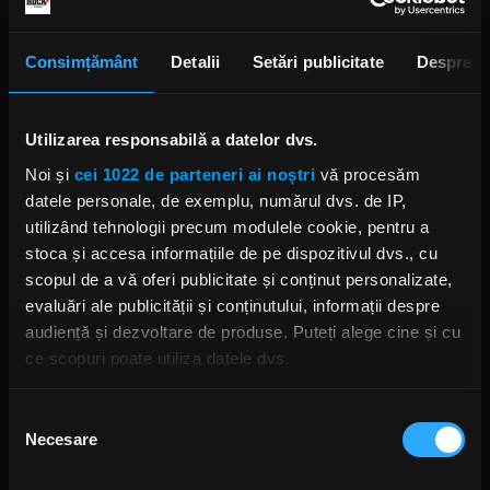
Unde și când?
Consimțământ
Detalii
Setări publicitate
Despre
13-15 iunie, în Piața Constituției.
Intrarea e liberă, așa că vino cu prietenii, familia sau
colegii și bucură-te de un weekend care dă
Utilizarea responsabilă a datelor dvs.
volumul la maximum și grijile pe silențios.
Noi și
cei 1022 de parteneri ai noștri
vă procesăm
datele personale, de exemplu, numărul dvs. de IP,
KIMARO: festivalul care aduce muzica românească
utilizând tehnologii precum modulele cookie, pentru a
acolo unde îi e locul: pe scenă, la superlativ.
stoca și accesa informațiile de pe dispozitivul dvs., cu
scopul de a vă oferi publicitate și conținut personalizate,
KIMARO
KIMARO 2025
evaluări ale publicității și conținutului, informații despre
audiență și dezvoltare de produse. Puteți alege cine și cu
ce scopuri poate utiliza datele dvs.
Dacă ne permiteți, am dori, de asemenea:
Selecția
Rock News
Necesare
Să colectăm informațiile cu privire la locația dvs.
consimțământului
geografică cu o exactitate de până la câțiva metri
MAI MULT