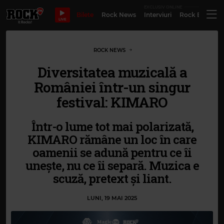
EXCLUSIV ONLINE
Bilete
Rock News
Interviuri
Rock Evergre
LIVE
ROCK NEWS
Diversitatea muzicală a
României într-un singur
festival: KIMARO
Într-o lume tot mai polarizată,
KIMARO rămâne un loc în care
oamenii se adună pentru ce îi
unește, nu ce îi separă. Muzica e
scuză, pretext și liant.
LUNI, 19 MAI 2025