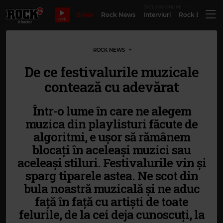
EXCLUSIV ONLINE
Bilete
Rock News
Interviuri
Rock Evergre
LIVE
ROCK NEWS
De ce festivalurile muzicale
contează cu adevărat
Într-o lume în care ne alegem
muzica din playlisturi făcute de
algoritmi, e ușor să rămânem
blocați în aceleași muzici sau
aceleași stiluri. Festivalurile vin și
sparg tiparele astea. Ne scot din
bula noastră muzicală și ne aduc
față în față cu artiști de toate
felurile, de la cei deja cunoscuți, la