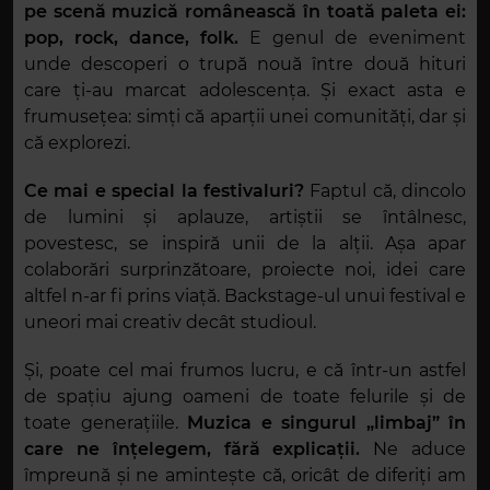
pe scenă muzică românească în toată paleta ei:
pop, rock, dance, folk.
E genul de eveniment
unde descoperi o trupă nouă între două hituri
care ți-au marcat adolescența. Și exact asta e
frumusețea: simți că aparții unei comunități, dar și
că explorezi.
Ce mai e special la festivaluri?
Faptul că, dincolo
de lumini și aplauze, artiștii se întâlnesc,
povestesc, se inspiră unii de la alții. Așa apar
colaborări surprinzătoare, proiecte noi, idei care
altfel n-ar fi prins viață. Backstage-ul unui festival e
uneori mai creativ decât studioul.
Și, poate cel mai frumos lucru, e că într-un astfel
de spațiu ajung oameni de toate felurile și de
toate generațiile.
Muzica e singurul „limbaj” în
care ne înțelegem, fără explicații.
Ne aduce
împreună și ne amintește că, oricât de diferiți am