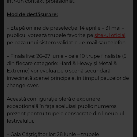
într-un context profesionist.
Mod de desfășurare:
– Etapă online de preselecție: 14 aprilie – 31 mai –
publicul votează trupele favorite pe
site-ul oficial
,
pe baza unui sistem validat cu e-mail sau telefon.
– Finala live: 26–27 iunie – cele 10 trupe finaliste (5
din fiecare categorie: Hard & Heavy și Metal &
Extreme) vor evolua pe o scenă secundară
învecinată scenei principale, în timpul pauzelor de
change-over.
Această configurație oferă o expunere
excepțională în fața aceluiași public numeros
prezent pentru trupele consacrate din lineup-ul
festivalului.
– Gala Câștigătorilor: 28 iunie – trupele