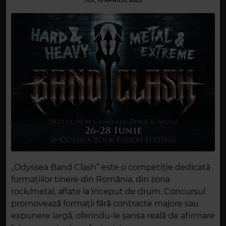
JOI, 10 APRILIE 2025
„Odyssea Band Clash” este o competiție dedicată
formațiilor tinere din România, din zona
rock/metal, aflate la început de drum. Concursul
promovează formații fără contracte majore sau
expunere largă, oferindu-le șansa reală de afirmare