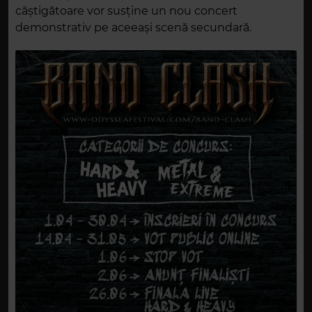
câștigătoare vor susține un nou concert
demonstrativ pe aceeași scenă secundară.