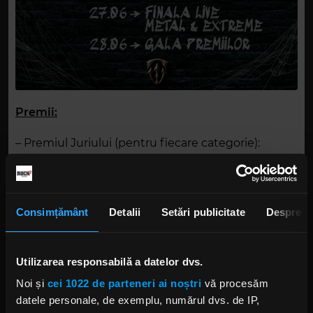
Premii:
– Premiul Juriului (pentru fiecare categorie):
1500€, sesiune de înregistrare într-un studio
profesionist, interviu la Rock FM, promovare și
invitație de a cânta în deschiderea ediției Odyssea
2026.
Consimțământ
Detalii
Setări publicitate
Despre
– Premiul Publicului: 1000€, promovare oficială,
invitație de a cânta la festivalul Back in Vama
Utilizarea responsabilă a datelor dvs.
(august 2025), plus premii din partea sponsorilor.
Noi și
cei 1022 de parteneri ai noștri
vă procesăm
datele personale, de exemplu, numărul dvs. de IP,