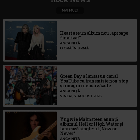
MAI MULT
Heart are un album nou „aproape
finalizat”
ANCA NIȚĂ
O ORĂ ÎN URMĂ
Green Day a lansat un canal
YouTube cu transmisie non-stop
și imagini nemaivăzute
ANCA NIȚĂ
VINERI, 7 AUGUST 2026
Yngwie Malmsteen anunță
albumul Hell or High Water și
lansează single-ul „Now or
Never”
ANCA NIȚĂ