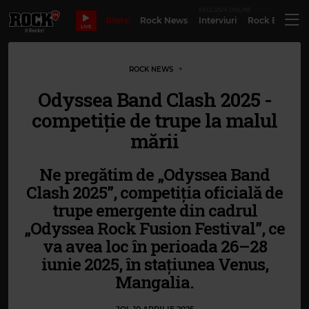
EXCLUSIV ONLINE
Bilete
Rock News
Interviuri
Rock Evergre
LIVE
ROCK NEWS
Odyssea Band Clash 2025 -
competiție de trupe la malul
mării
Ne pregătim de „Odyssea Band
Clash 2025”, competiția oficială de
trupe emergente din cadrul
„Odyssea Rock Fusion Festival”, ce
va avea loc în perioada 26–28
iunie 2025, în stațiunea Venus,
Mangalia.