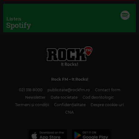
Listen
Rock Ballads
Spotify
BON JOVI
–
BLAZE OF GLORY
Rock FM
– It Rocks!
021 318 8000
publicitate@rockfm.ro
Contact form
Newsletter
Date societate
Cod deontologic
Termeni și condiții
Confidențialitate
Despre cookie-uri
CNA
Rock 80s & 90s