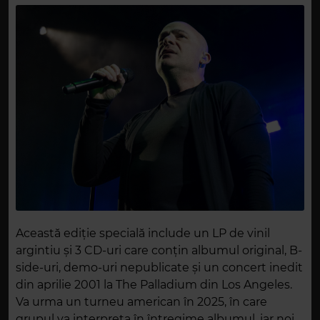
Această ediție specială include un LP de vinil
argintiu și 3 CD-uri care conțin albumul original, B-
side-uri, demo-uri nepublicate și un concert inedit
din aprilie 2001 la The Palladium din Los Angeles.
Va urma un turneu american în 2025, în care
grupul va interpreta în întregime albumul, iar noi