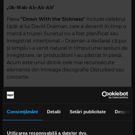
„Oh-Wah-Ah-Ah-Ah”
Piesa
"Down With the Sickness"
include celebrul
țipăt al lui David Draiman, care a devenit în timp o
marcă a trupei. Sunetul nu a fost planificat sau
înregistrat intenționat – Draiman a declarat că pur
și simplu i-a venit natural în timpul unei sesiuni de
înregistrare, iar producătorii l-au păstrat în piesă.
Acum este unul dintre cele mai recunoscute
elemente din întreaga discografie Disturbed sau
concerte.
Draiman a menționat într-un interviu pentru
Louder din 2024 că a fost inspirat de vocaliști
precum Jonathan Davis de la Korn și Chino
Consimțământ
Detalii
Setări publicitate
Despre
Moreno de la Deftones
, care au explorat utilizarea
vocii ca instrument ritmic.
Utilizarea responsabilă a datelor dvs.