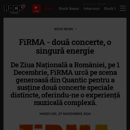
EXCLUSIV ONLINE
Bilete
Rock News
Interviuri
Rock Evergre
LIVE
ROCK NEWS
FiRMA - două concerte, o
singură energie
De Ziua Națională a României, pe 1
Decembrie, FiRMA urcă pe scena
generoasă din Quantic pentru a
susține două concerte speciale
distincte, oferindu-ne o experiență
muzicală complexă.
MIERCURI, 27 NOIEMBRIE 2024