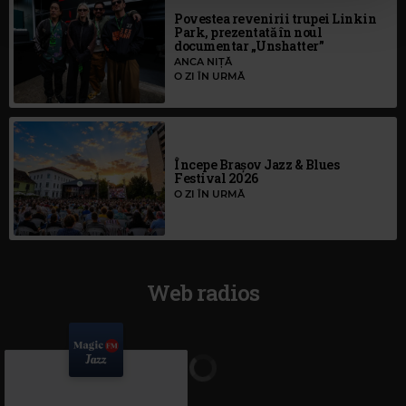
Povestea revenirii trupei Linkin
Park, prezentată în noul
documentar „Unshatter”
ANCA NIȚĂ
O ZI ÎN URMĂ
Începe Brașov Jazz & Blues
Festival 2026
O ZI ÎN URMĂ
Web radios