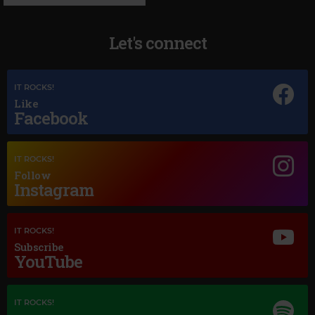
Let's connect
IT ROCKS!
Like
Facebook
Magic Jazz
RAY CHARLES A SONG FOR YOU
IT ROCKS!
Follow
Instagram
IT ROCKS!
Subscribe
YouTube
IT ROCKS!