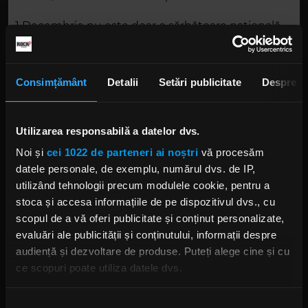
1 Decembrie nu este doar o sărbătoare națională,
ci și o oportunitate de a redescoperi FiRMA, o
trupă care a definit și continuă să modeleze rockul
alternativ românesc. Cu o carieră ce se întinde pe
Consimțământ
Detalii
Setări publicitate
Despre
mai bine de două decenii, FiRMA impresionează
prin autenticitate, versuri profunde și spectacole
live unice și captivante.
Utilizarea responsabilă a datelor dvs.
Noi și
cei 1022 de parteneri ai noștri
vă procesăm
Într-un concert dublu ce promite să rămână în
datele personale, de exemplu, numărul dvs. de IP,
amintirea fanilor, trupa își dezvăluie ambele fețe
utilizând tehnologii precum modulele cookie, pentru a
artistice – de la sensibilitatea poeziei la explozia
stoca și accesa informațiile de pe dispozitivul dvs., cu
alternativului Alătură-te unei seri în care emoția,
scopul de a vă oferi publicitate și conținut personalizate,
energia și talentul românesc vor fi sărbătorite într-
evaluări ale publicității și conținutului, informații despre
un singur loc: Quantic!
audiență și dezvoltare de produse. Puteți alege cine și cu
ce scopuri poate utiliza datele dvs.
FIRMA
CONCERTE ȘI FESTIVALURI
Dacă ne permiteți, am dori, de asemenea:
Selecția