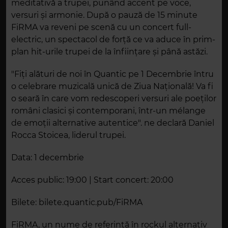
meditativă a trupei, punând accent pe voce,
versuri și armonie. După o pauză de 15 minute
FiRMA va reveni pe scenă cu un concert full-
electric, un spectacol de forță ce va aduce în prim-
plan hit-urile trupei de la înființare și până astăzi.
"Fiți alături de noi în Quantic pe 1 Decembrie întru
o celebrare muzicală unică de Ziua Națională! Va fi
o seară în care vom redescoperi versuri ale poeților
români clasici și contemporani, într-un mélange
de emoții alternative autentice". ne declară Daniel
Rocca Stoicea, liderul trupei.
Data: 1 decembrie
Acces public: 19:00 | Start concert: 20:00
Bilete: bilete.quantic.pub/FiRMA
FiRMA, un nume de referință în rockul alternativ