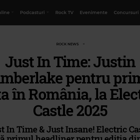
nline
Podcasturi
Rock TV
Evenimente
Concursuri
ROCK NEWS
Just In Time: Justin
imberlake pentru pri
a în România, la Elec
Castle 2025
t In Time & Just Insane! Electric Ca
ă primul headliner pentru ediția din