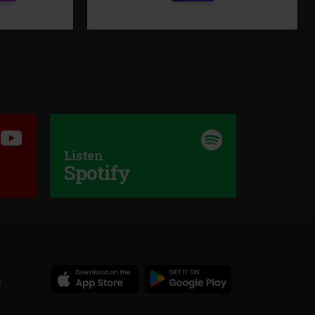
Listen
s & 90s
Spotify
 HE KNOWS ME
Rock Blues
JIMMIE VAUGHAN
–
DENGUE WOMAN BLUES
c