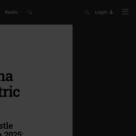
Radio
Login
ma
tric
stle
 2025: