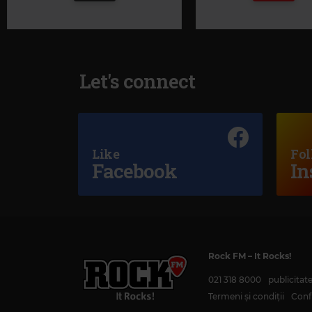
Let's connect
Like
Fol
Hard Rock by Ro
Facebook
In
Rock FM
KISS
–
ROCK AND ROLL A
ROYAL DELUXE
–
I'M A WANTED MAN
Rock FM
– It Rocks!
021 318 8000
publicita
Termeni și condiții
Confi