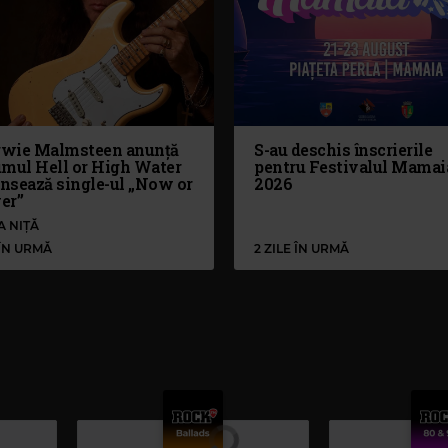
wie Malmsteen anunță
S-au deschis înscrierile
umul Hell or High Water
pentru Festivalul Mamai
ansează single-ul „Now or
2026
er”
A NIȚĂ
 ÎN URMĂ
2 ZILE ÎN URMĂ