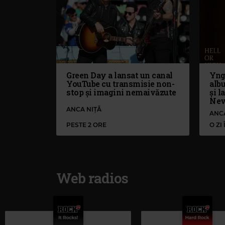
Green Day a lansat un canal
Yng
YouTube cu transmisie non-
alb
stop și imagini nemaivăzute
și l
Nev
ANCA NIȚĂ
ANC
PESTE 2 ORE
O ZI
Web radios