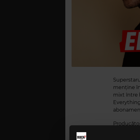
Superstaru
menține în
mixt între
Everything 
abonamentel
Producător,
va fi și sh
uri „Cry Me