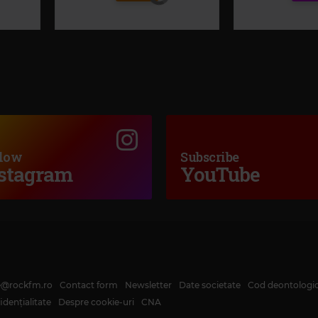
low
Subscribe
Rock 80
ck FM
Rock Ballads
stagram
YouTube
GENESIS
–
JESUS
LL NITE
GOTTHARD
–
ONE LIFE, ONE SOUL
te@rockfm.ro
Contact form
Newsletter
Date societate
Cod deontologi
dențialitate
Despre cookie-uri
CNA