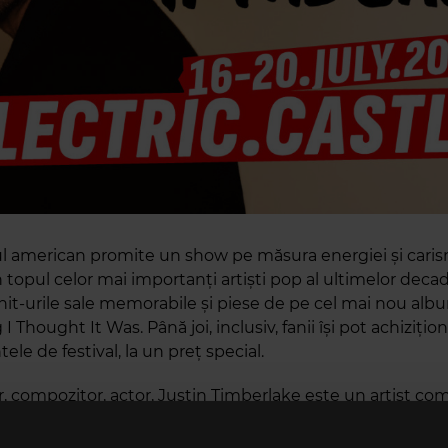
l american promite un show pe măsura energiei și carism
 topul celor mai importanți artiști pop al ultimelor deca
 hit-urile sale memorabile și piese de pe cel mai nou alb
I Thought It Was. Până joi, inclusiv, fanii își pot achizițio
e de festival, la un preț special.
 compozitor, actor, Justin Timberlake este un artist comp
ow-ul pe care îl propune fanilor săi din România. De la „clas
 a River" și „SexyBack", care au stat zeci de săptămâni în