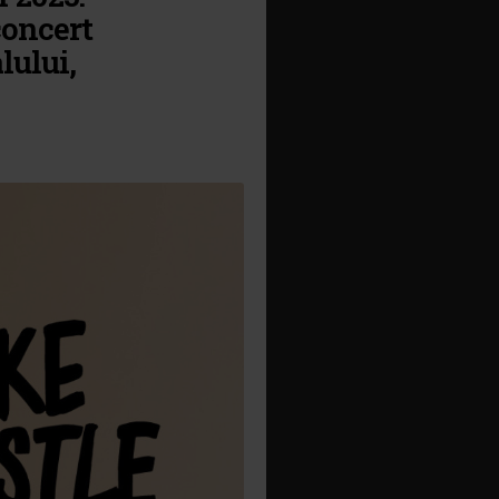
concert
lului,