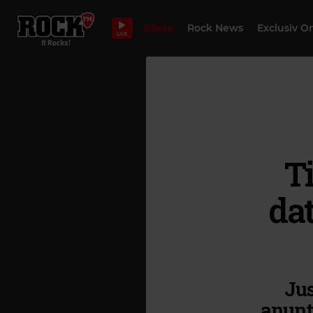
Bilete
Rock News
Exclusiv O
LIVE
T
dat
Jus
anunț