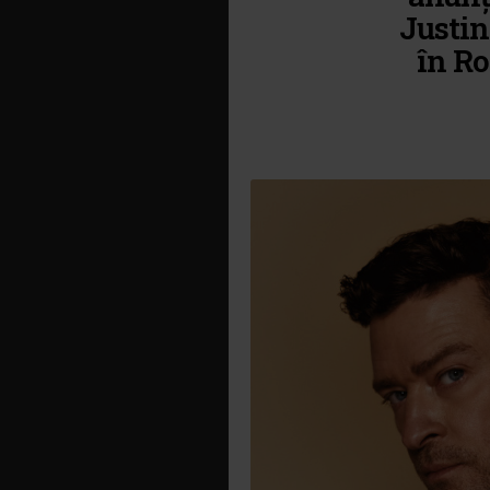
Justin
în Ro