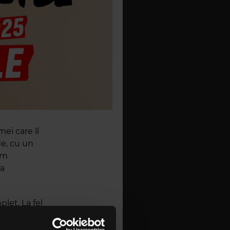
ei care îl
de, cu un
um
na
let. La fel
icele” hit-