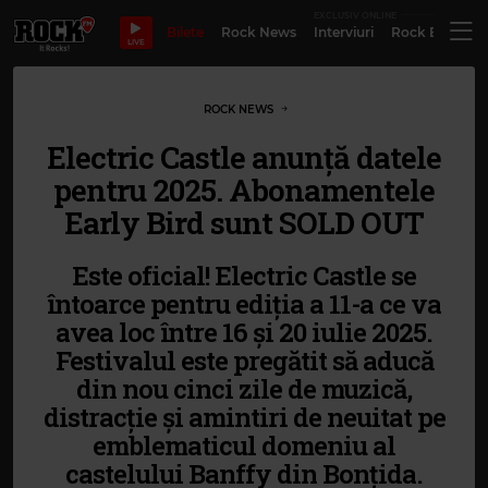
EXCLUSIV ONLINE
Bilete
Rock News
Interviuri
Rock Evergre
LIVE
ROCK NEWS
Electric Castle anunță datele
pentru 2025. Abonamentele
Early Bird sunt SOLD OUT
Este oficial! Electric Castle se
întoarce pentru ediția a 11-a ce va
avea loc între 16 și 20 iulie 2025.
Festivalul este pregătit să aducă
din nou cinci zile de muzică,
distracție și amintiri de neuitat pe
emblematicul domeniu al
castelului Banffy din Bonțida.