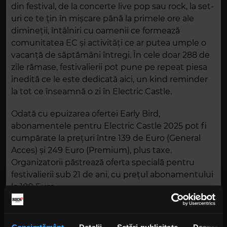
din festival, de la concerte live pop sau rock, la set-
uri ce te țin în mișcare până la primele ore ale
dimineții, întâlniri cu oamenii ce formează
comunitatea EC și activități ce ar putea umple o
vacanță de săptămâni întregi. În cele doar 288 de
zile rămase, festivalierii pot pune pe repeat piesa
inedită ce le este dedicată aici, un kind reminder
la tot ce înseamnă o zi în Electric Castle.
Odată cu epuizarea ofertei Early Bird,
abonamentele pentru Electric Castle 2025 pot fi
cumpărate la prețuri între 139 de Euro (General
Acces) și 249 Euro (Premium), plus taxe.
Organizatorii păstrează oferta specială pentru
festivalierii sub 21 de ani, cu prețul abonamentului
la 109 Euro.
Tot de astăzi, este disponibilă și oferta completă
pentru cazarea în EC Village. De la doar 20 Euro pe