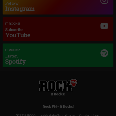
Follow
Magic Jazz
Instagram
DIANA KRALL HOW DEEP IS THE OCEAN AUDIO
IT ROCKS!
Subscribe
YouTube
IT ROCKS!
Listen
Spotify
Rock FM
– It Rocks!
Magic Classic Music
021 318 8000
publicitate@rockfm.ro
Contact form