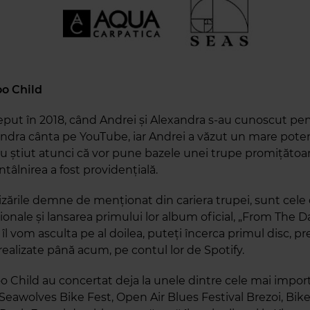
o Child
ceput în 2018, când Andrei și Alexandra s-au cunoscut pe
andra cânta pe YouTube, iar Andrei a văzut un mare potenț
u știut atunci că vor pune bazele unei trupe promițătoar
ntâlnirea a fost providențială.
lizările demne de menționat din cariera trupei, sunt cele
onale și lansarea primului lor album oficial, „From The Da
îl vom asculta pe al doilea, puteți încerca primul disc, p
realizate până acum, pe contul lor de Spotify.
 Child au concertat deja la unele dintre cele mai impor
: Seawolves Bike Fest, Open Air Blues Festival Brezoi, Bike