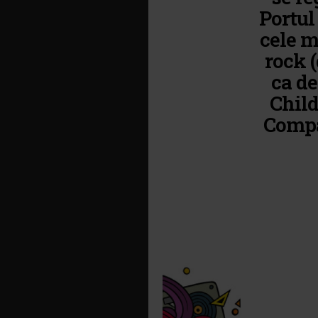
Portul
cele m
rock (
ca de
Child
Compac