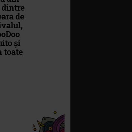
 dintre
eara de
ivalul,
VooDoo
ito și
n toate