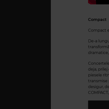
Compact
Compact es
De-a lungu
transformă
dramatice, 
Concertele 
deja, prile
piesele rit
transmise p
desigur, de
COMPACT, P