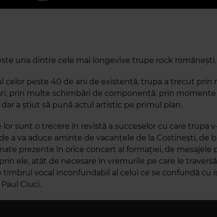
te una dintre cele mai longevive trupe rock românești.
l celor peste 40 de ani de existență, trupa a trecut prin
ri, prin multe schimbări de componență, prin momente
dar a știut să pună actul artistic pe primul plan.
lor sunt o trecere în revistă a succeselor cu care trupa v
j de a va aduce aminte de vacanțele de la Costinești, de b
mate prezente în orice concert al formației, de mesajele 
rin ele, atât de necesare în vremurile pe care le traversă
 timbrul vocal inconfundabil al celui ce se confundă cu i
aul Ciuci.