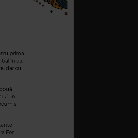
ntru prima
ial în ea.
e, dar cu
 două
rk”, în
recum și
tante
rs For