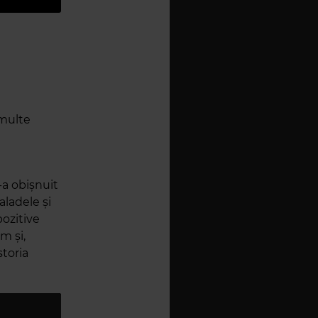
 multe
-a obișnuit
aladele și
pozitive
m și,
storia