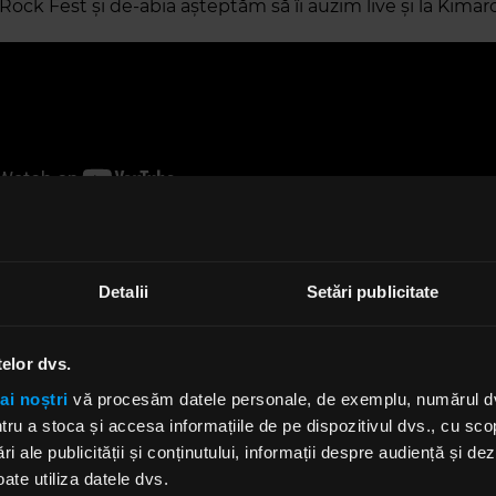
ock Fest și de-abia așteptăm să îi auzim live și la Kimaro
Detalii
Setări publicitate
 the Backstabbers
anul 2010 la inițiativa lui Andrei Proca (poreclit Robin înc
telor dvs.
najul ditr-un videoclip al formației britanice Radiohead)
ai noștri
vă procesăm datele personale, de exemplu, numărul dvs.
bbers a câștigat, încă din primul an, Premiul Publicului 
u a stoca și accesa informațiile de pe dispozitivul dvs., cu scopu
 Stufstock Newcomers, urmat de premiile „Cel mai bun 
ri ale publicității și conținutului, informații despre audiență și d
, „Artistul anului” și alte numeroase nominalizări.
ate utiliza datele dvs.