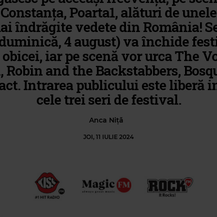
 Constanța, Poarta1, alături de unele
ai îndrăgite vedete din România! S
duminică, 4 august) va închide fest
 obicei, iar pe scenă vor urca The 
, Robin and the Backstabbers, Bosqu
t. Intrarea publicului este liberă i
cele trei seri de festival.
Anca Niță
JOI, 11 IULIE 2024