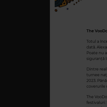
The VooDo
Totul a în
dată. Alex
Poate nu a
siguranță î
Dintre rea
turnee nați
2023. Până 
coverurile 
The VooDoo
festivaluri