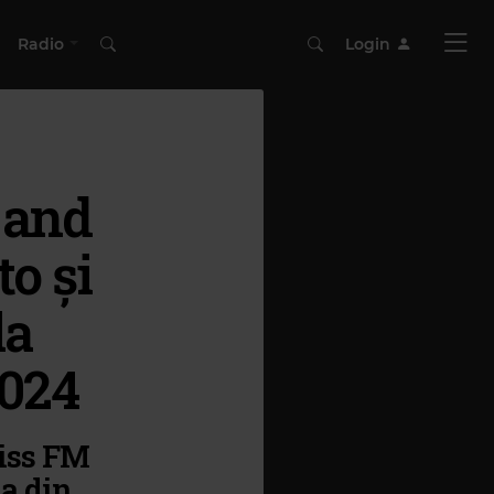
Radio
Login
 and
o și
la
2024
Kiss FM
na din