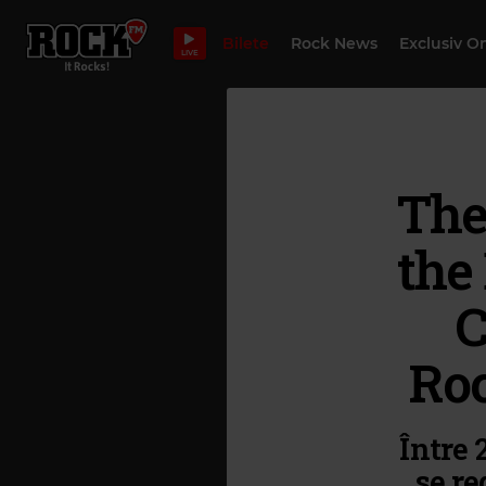
Bilete
Rock News
Exclusiv O
LIVE
The
the
C
Roc
Între 
se re