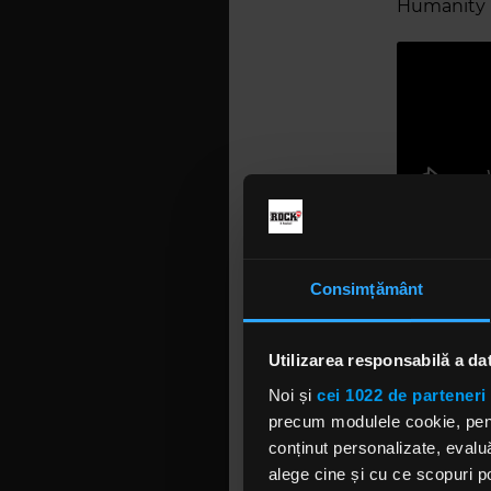
Humanity R
Consimțământ
Robin and
Fondată în 
Utilizarea responsabilă a da
după perso
Noi și
cei 1022 de parteneri 
the Backsta
precum modulele cookie, pentr
competiția
conținut personalizate, evaluă
alternativ”
alege cine și cu ce scopuri po