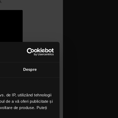
.
Despre
ă din liceu,
, Robin and
 de IP, utilizând tehnologii
la
l de a vă oferi publicitate și
rock
ezvoltare de produse. Puteți