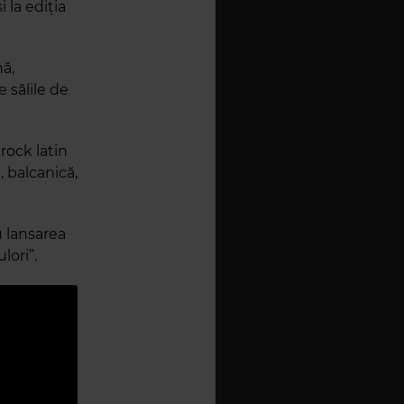
 la ediția
ă,
 sălile de
rock latin
 balcanică,
u lansarea
lori”.