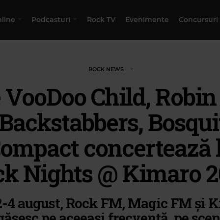
nline
Podcasturi
Rock TV
Evenimente
Concursuri
ROCK NEWS
 VooDoo Child, Robin
 Backstabbers, Bosquit
ompact concertează 
k Nights @ Kimaro 
2-4 august, Rock FM, Magic FM și 
găsesc pe aceeași frecvență, pe sce