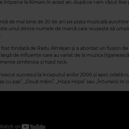
 întparce la Kimaro în acest an, după ce i-am văzut live și
nță de mai bine de 20 de ani pe piața muzicală autohton
ste unul dintre numele de marcă care reușește să umple
.
 fost fondată de Radu Almășan și a abordat un fusion de 
largă de influențe care au variat de la muzica țiganească,
emente simfonice și hard rock.
noscut succesul la începutul anilor 2000 și apoi, odată c
Pas cu pas”, „Două mâini”, „Hopa Hopa” sau „Întuneric în cu