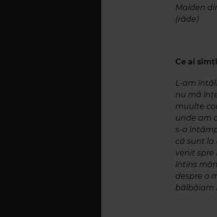
Maiden din
(râde)
Ce ai simț
L-am întâl
nu mă înțe
muulte con
unde am d
s-a întâmp
că sunt la
venit spre
întins mân
despre o mu
bâlbâiam n