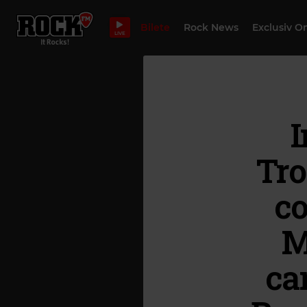
Bilete
Rock News
Exclusiv O
LIVE
I
Tro
co
M
ca