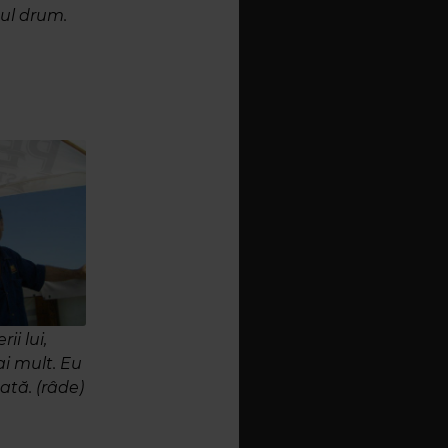
mul drum.
i lui,
ai mult. Eu
ată. (râde)