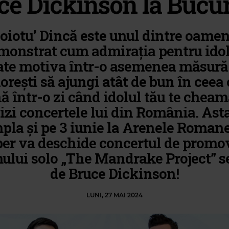
ce Dickinson la Bucur
oiotu’ Dincă este unul dintre oamen
monstrat cum admirația pentru idol
ate motiva într-o asemenea măsură
dorești să ajungi atât de bun în ceea 
ă într-o zi când idolul tău te cheam
izi concertele lui din România. Asta
pla și pe 3 iunie la Arenele Roman
er va deschide concertul de promo
ului solo „The Mandrake Project” 
de Bruce Dickinson!
LUNI, 27 MAI 2024