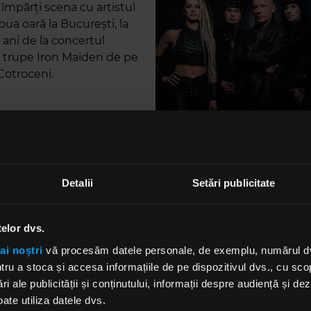
împărți scena cu artistul
ua oară la București, la
 ani de la concertul
 trupe Iron Maiden de pe
Cotroceni.
i puțin primul moment în
zit Iron Maiden și respectiv
Bruce Dickinson.
Detalii
Setări publicitate
pil fiind, mergeam la
e trupei Chrom Dioxid. Am văzut acolo, pe un perete, un 
telor dvs.
n. Era o imagine dintr-un concert. De atunci am simțit
cieni și mi-am dorit să îi ascult. În 1990, unchiul meu, ch
ai noștri
vă procesăm datele personale, de exemplu, numărul dvs.
id, a venit la noi acasă cu un video împrumutat și cu 
u a stoca și accesa informațiile de pe dispozitivul dvs., cu scopu
eo - "Iron Maiden: Live after death" și "Iron Maiden: Mai
ri ale publicității și conținutului, informații despre audiență și d
Nu pot să descriu ce am simțit urmărind concertele as
ate utiliza datele dvs.