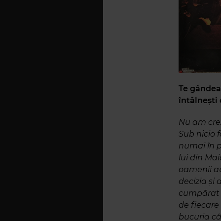
Te gândeai
întâlnești
Nu am crez
Sub nicio f
numai în p
lui din Ma
oamenii au
decizia și
cumpărat t
de fiecare
bucuria câ