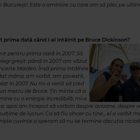
 București. Este o amintire cu care am să plec pe ulti
it prima dată când l-ai întâlnit pe Bruce Dickinson?
nit pentru prima oară în 2007. Să
legi greșit: până în 2007 am văzut
certe Maiden. Însă prima întâlnire
at mâna, am vorbit, am povestit,
lat în 2007. Nu mi-a venit să cred
 un metru de Bruce. Țin minte că a
 mine cu o energie incredibilă, mi-a
a, apoi am început să vorbim despre avioane, despre veri
lțime de lucruri. Ca să fiu sincer cu tine... el a vorbit m
iște cuvinte și speram să nu se termine discuția niciod