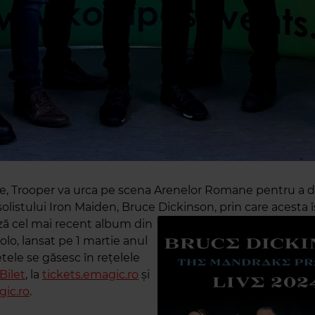
nie, Trooper va urca pe scena Arenelor Romane pentru a 
olistului Iron Maiden, Bruce Dickinson, prin care acesta î
ă cel mai recent album din
solo, lansat pe 1 martie anul
etele se găsesc în rețelele
aBilet
, la
tickets.emagic.ro
și
gic.ro
.