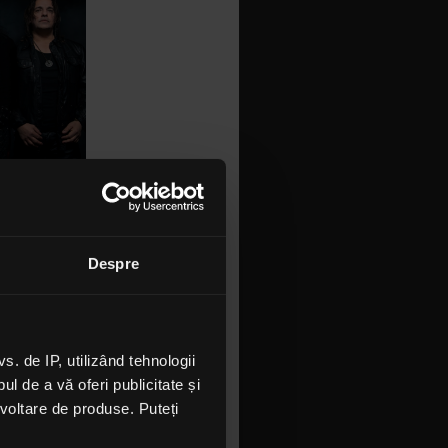
Despre
poster cu
 energia
itarist în
 de IP, utilizând tehnologii
două
l de a vă oferi publicitate și
den
ezvoltare de produse. Puteți
tea două.