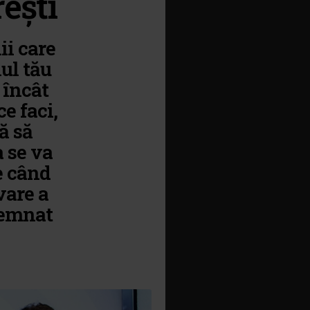
ești
ii care
ul tău
 încât
ce faci,
ă să
 se va
e când
vare a
semnat