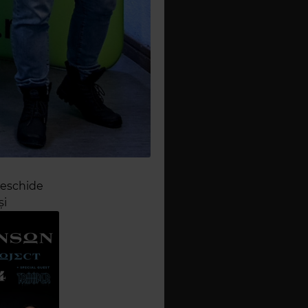
deschide
și