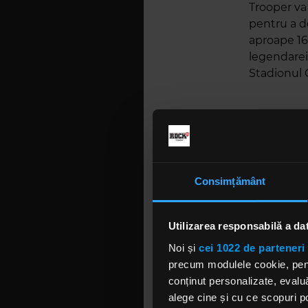
Trooper va 
pentru a do
aproape 16
legendarei
Stadionul 
Descrie-m
care ai au
vocea lui 
Consimțământ
În 1988, co
repetițiil
Utilizarea responsabilă a da
Iron Maide
acelor muzi
Noi și
cei 1022 de parteneri 
Chrom Diox
precum modulele cookie, pentr
casete vid
conținut personalizate, evaluă
England". 
alege cine și cu ce scopuri po