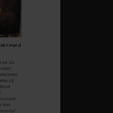
să-l mai și
 pe viu.
endari
 plecarea
eles că
udecat
m
 bucurat
a fost
oncertul