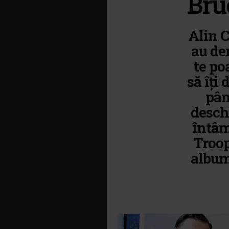
Bru
Alin C
au de
te po
să îți 
pân
desch
întâm
Troop
album