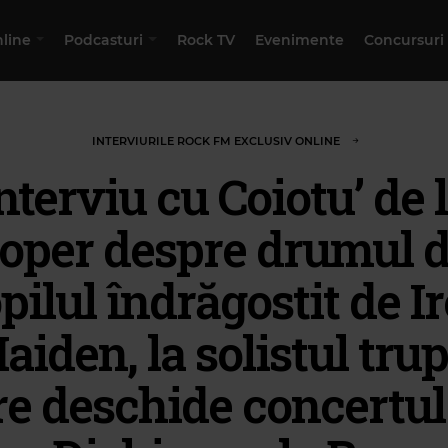
nline
Podcasturi
Rock TV
Evenimente
Concursuri
INTERVIURILE ROCK FM EXCLUSIV ONLINE
nterviu cu Coiotu’ de 
oper despre drumul d
pilul îndrăgostit de I
aiden, la solistul trup
re deschide concertul 