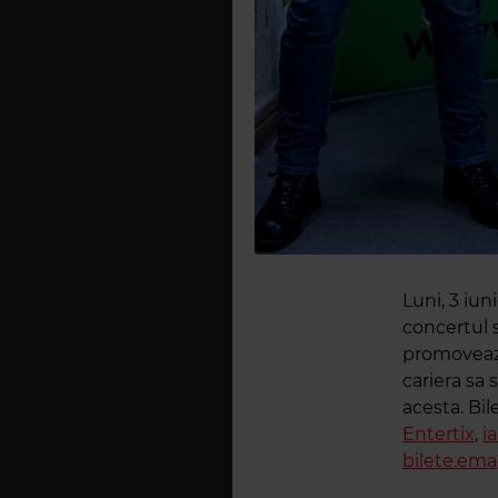
Luni, 3 iu
concertul s
promoveaz
cariera sa 
acesta. Bil
Entertix
,
i
bilete.ema