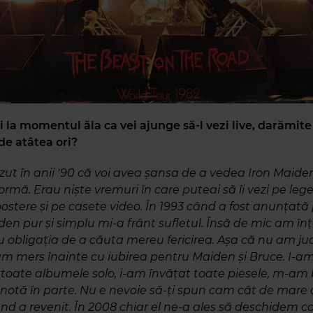
 la momentul ăla ca vei ajunge să-l vezi live, darămite 
 de atâtea ori?
ut în anii '90 că voi avea șansa de a vedea Iron Maiden
ormă. Erau niște vremuri în care puteai să îi vezi pe leg
ostere și pe casete video. În 1993 când a fost anunțată
iden pur și simplu mi-a frânt sufletul. Însă de mic am înț
 obligația de a căuta mereu fericirea. Așa că nu am j
 am mers înainte cu iubirea pentru Maiden și Bruce. I-a
oate albumele solo, i-am învățat toate piesele, m-am
 notă în parte. Nu e nevoie să-ți spun cam cât de mare 
nd a revenit. În 2008 chiar el ne-a ales să deschidem c