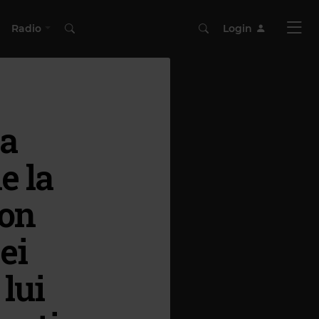
Radio
Login
la
e la
ron
ei
lui