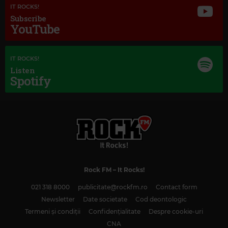
IT ROCKS!
Subscribe
YouTube
IT ROCKS!
Listen
Spotify
Rock FM
– It Rocks!
021 318 8000
publicitate@rockfm.ro
Contact form
Newsletter
Date societate
Cod deontologic
Termeni și condiții
Confidențialitate
Despre cookie-uri
CNA