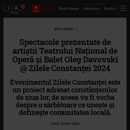
EXCLUSIV ONLINE
Bilete
Rock News
Interviuri
Rock Evergre
LIVE
ROCK NEWS
Spectacole prezentate de
artiștii Teatrului Național de
Operă și Balet Oleg Davovski
@ Zilele Constanței 2024
Evenimentul Zilele Constanței este
un proiect adresat constănțenilor
de ziua lor, de aceea va fi vorba
despre o sărbătoare ce unește și
definește comunitatea locală.
LUNI, 13 MAI 2024