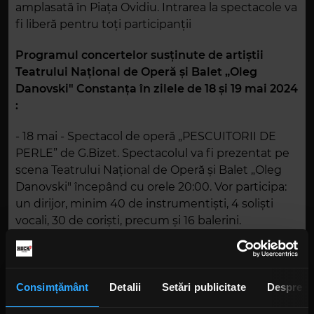
amplasată în Piața Ovidiu. Intrarea la spectacole va
fi liberă pentru toți participanții
Programul concertelor susținute de artiștii
Teatrului Național de Operă și Balet „Oleg
Danovski" Constanța în zilele de 18 și 19 mai 2024
:
- 18 mai - Spectacol de operă „PESCUITORII DE
PERLE” de G.Bizet. Spectacolul va fi prezentat pe
scena Teatrului Național de Operă și Balet „Oleg
Danovski" începând cu orele 20:00. Vor participa:
un dirijor, minim 40 de instrumentiști, 4 soliști
vocali, 30 de coriști, precum și 16 balerini.
- 19 mai - Concert vocal instrumental „ROCK' N
OPERA”. Concertul va fi prezentat pe scenă
Teatrului Național de Operă și Balet „Oleg
Consimțământ
Detalii
Setări publicitate
Despre
Danovski" începând cu orele 20:00. Concertul va fi