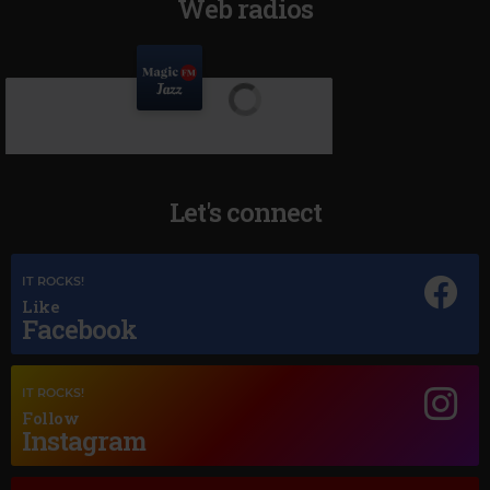
Web radios
Let's connect
IT ROCKS!
Like
Facebook
IT ROCKS!
Follow
Instagram
Magic Jazz
FRANK SINATRA
–
I'VE GOT YOU UNDER MY SKIN