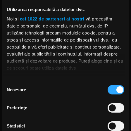
susținut de: un dirijor, minim 40 de instrumentiști,
8 soliști vocali, 30 de coriști.
Utilizarea responsabilă a datelor dvs.
Noi și
cei 1022 de parteneri ai noștri
vă procesăm
ZILELE CONSTANȚEI
datele personale, de exemplu, numărul dvs. de IP,
utilizând tehnologii precum modulele cookie, pentru a
stoca și accesa informațiile de pe dispozitivul dvs., cu
scopul de a vă oferi publicitate și conținut personalizate,
evaluări ale publicității și conținutului, informații despre
Rock News
audiență și dezvoltare de produse. Puteți alege cine și cu
ce scopuri poate utiliza datele dvs.
MAI MULT
Dacă ne permiteți, am dori, de asemenea:
Selecția
Necesare
Să colectăm informațiile cu privire la locația dvs.
Green Day a lansat un canal
consimțământului
YouTube cu transmisie non-stop
geografică cu o exactitate de până la câțiva metri
și imagini nemaivăzute
Să vă identificăm dispozitivul scanândul-l în mod
ANCA NIȚĂ
Preferinţe
2 ZILE ÎN URMĂ
activ după caracteristici specifice (amprentare)
Găsiți mai multe informații despre procesarea datelor
Statistici
dvs. personale și configurați-vă preferințele la
secțiunea