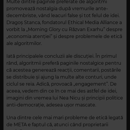
Multe dintre paginile preferate de algoritmi
promovează nostalgia după vremurile ante-
decembriste, vând leacuri false și tot felul de idei.
Dragoș Stanca, fondatorul Ethical Media Alliance a
vorbit la „Morning Glory cu Răzvan Exarhu” despre
„economia atenției” și despre problemele de etică
ale algoritmilor.
Iată principalele concluzii ale discuției. În primul
rând, algoritmii preferă paginile nostalgice pentru
că acestea generează reacții, comentarii, postările
se distribuie și ajung la multe alte conturi, unde
ciclul se reia. Adică, provoacă „engagement”. De
aceea, vedem din ce în ce mai des astfel de idei,
imagini din vremea lui Nea Nicu și principii politice
anti-democrație, adesea ușor mascate.
Una dintre cele mai mari probleme de etică legată
de META e faptul că, atunci când proprietarii