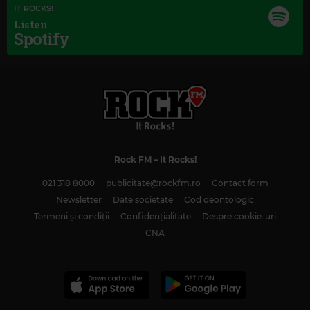
IT ROCKS!
Listen
Spotify
Magic Classic Music
JOHANNES BRAHMS
–
TRAGIC OVERTURE, OP. 81
Rock FM
– It Rocks!
021 318 8000
publicitate@rockfm.ro
Contact form
Newsletter
Date societate
Cod deontologic
Termeni și condiții
Confidențialitate
Despre cookie-uri
CNA
Kiss FM