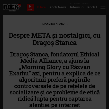
EXCLUSIV ONLINE
Bilete
Rock News
Interviuri
Rock Evergre
LIVE
MORNING GLORY
Despre META și nostalgici, cu
Dragoș Stanca
Dragoș Stanca, fondatorul Ethical
Media Alliance, a ajuns la
„Morning Glory cu Răzvan
Exarhu” azi, pentru a explica de ce
algoritmii preferă paginile
controversate de pe rețelele de
socializare și ce probleme de etică
ridică lupta pentru captarea
atenției pe internet