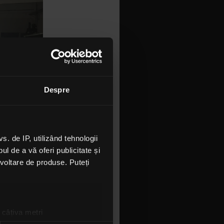
Despre
 de IP, utilizând tehnologii
 capitol,
l de a vă oferi publicitate și
Mark Fulop.
ezvoltare de produse. Puteți
utele de
aftă în
em
eptăm să ne
 câțiva metri