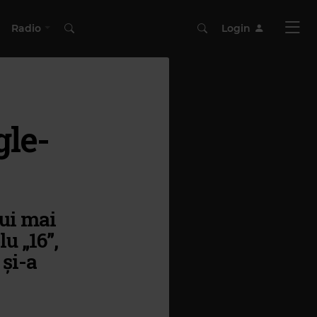
Radio
Login
le-
ui mai
u „16”,
 și-a