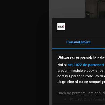
Consimțământ
Utilizarea responsabilă a da
Noi și
cei 1022 de parteneri 
Trupa Revo
precum modulele cookie, pentr
plin de cre
conținut personalizate, evaluă
„Suntem in
alege cine și cu ce scopuri po
momente fr
proiectele 
Dacă ne permiteți, am dori,
încântați s
Să colectăm informații
întâlnim cu