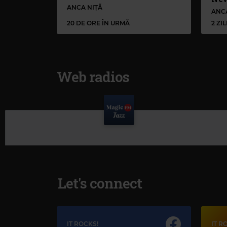
ANCA NIȚĂ
ANC
20 DE ORE ÎN URMĂ
2 ZI
Web radios
Let's connect
IT ROCKS!
IT R