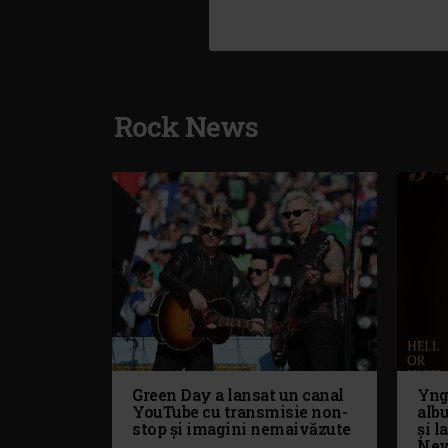
Rock News
Green Day a lansat un canal
Yng
YouTube cu transmisie non-
alb
stop și imagini nemaivăzute
și l
Nev