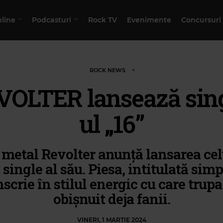
nline
Podcasturi
Rock TV
Evenimente
Concursuri
ROCK NEWS
VOLTER lansează sing
ul „16”
 metal Revolter anunță lansarea cel
 single al său. Piesa, intitulată simpl
nscrie în stilul energic cu care trupa
obișnuit deja fanii.
VINERI, 1 MARTIE 2024