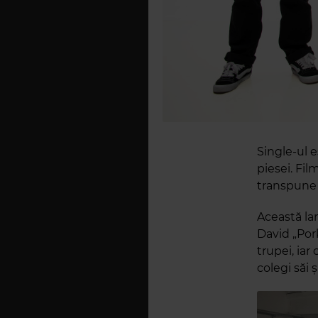
Single-ul 
piesei. Fil
transpune p
Această lan
David „Por
trupei, iar
colegi săi ș