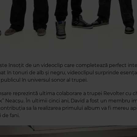
este însoțit de un videoclip care completează perfect int
mat în tonuri de alb și negru, videoclipul surprinde esența 
ublicul în universul sonor al trupei.
sare reprezintă ultima colaborare a trupei Revolter cu ch
k” Neacșu. În ultimii cinci ani, David a fost un membru i
 contribuția sa la realizarea primului album va fi mereu a
i de fani.