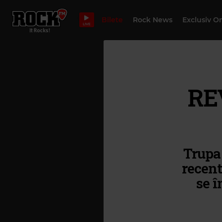
Bilete
Rock News
Exclusiv O
LIVE
RE
Trupa
recent
se î