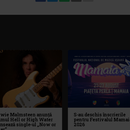
wie Malmsteen anunță
S-au deschis înscrierile
umul Hell or High Water
pentru Festivalul Mamai
ansează single-ul „Now or
2026
er”