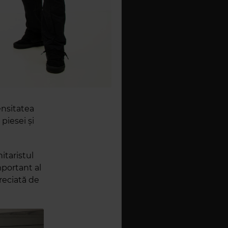
ensitatea
piesei și
itaristul
mportant al
preciată de