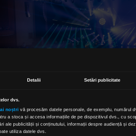
Detalii
Setări publicitate
telor dvs.
ai noștri
vă procesăm datele personale, de exemplu, numărul dvs.
ele 24 de primăveri aniversate aseară, cei de la Bosquito
u a stoca și accesa informațiile de pe dispozitivul dvs., cu scopu
iv important de sărbătorit. Aceștia au lansat oficial discu
ri ale publicității și conținutului, informații despre audiență și d
e cel mai recent album de studio al lor, „Sus”. Un materia
ate utiliza datele dvs.
ă de la lansare, să cucerească inima multor iubitori de m