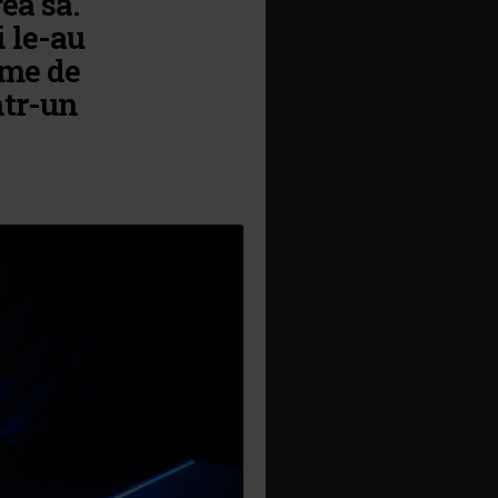
ea sa.
i le-au
ime de
ntr-un