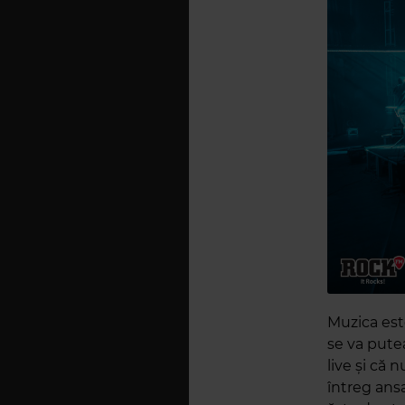
Muzica est
se va pute
live și că 
întreg ans