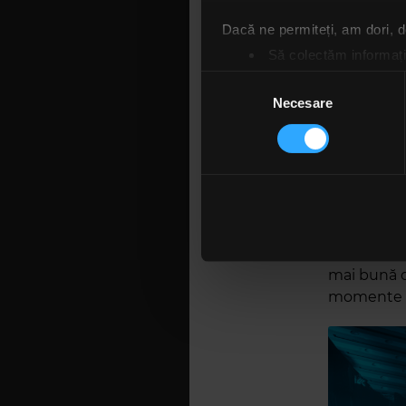
număr cons
Dacă ne permiteți, am dori,
să ascultăm
Să colectăm informații
„Iarna”, „J
Să vă identificăm disp
Selecția
printre tit
Găsiți mai multe informații d
Necesare
consimțământului
Atât albumu
Vă puteți modifica sau retra
că Bosquit
la apariția
Folosim cookie-uri pentru a pe
înspre rock
traficul. De asemenea, le ofer
electrică 
care folosiți site-ul nostru. A
range-ul v
lor. În cazul în care alegeți 
peste două 
cookie.
mai bună de
momente d