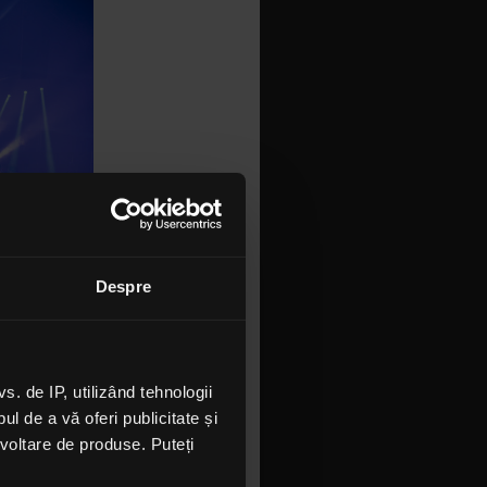
Despre
 de IP, utilizând tehnologii
 au mai
l de a vă oferi publicitate și
l vinil
ezvoltare de produse. Puteți
l care a
uzică cu un