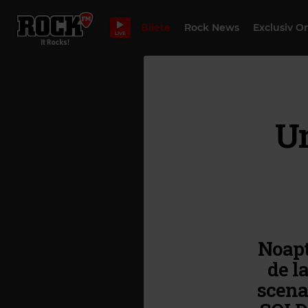
Bilete
Rock News
Exclusiv O
LIVE
Un
Noapt
de l
scena