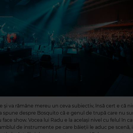
e și va rămâne mereu un ceva subiectiv, însă cert e că n
a spune despre Bosquito că e genul de trupă care nu su
nu face show. Vocea lui Radu e la același nivel cu felul în c
amblul de instrumente pe care băieții le aduc pe scenă, i