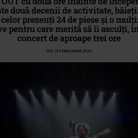
OUT cu două ore înainte de începer
te două decenii de activitate, băieți
t celor prezenți 24 de piese și o mulț
e pentru care merită să îi asculți, î
concert de aproape trei ore
JOI, 15 FEBRUARIE 2024