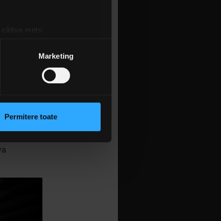
privilegiul
mari.
 câțiva metri
e” sunt
amprentare)
atului.
țele la
secțiunea cu detalii
.
Marketing
 faptului
muzical de
mai mult
 sociale și pentru a analiza
de chitară
rmații cu privire la modul în
dență
n urma folosirii serviciilor
Permitere toate
ții de acum
lizarea modulelor noastre
o formă
va