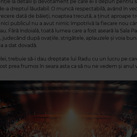
nție la detalii și devotament pe care ei îl depun pentru 
 de-a dreptul lăudabil. O muncă respectabilă, având în ve
cere dată de băieți, noaptea trecută, a ținut aproape tre
 nici publicul nu a avut nimic împotrivă la fiecare nou c
au. Fără îndoială, toată lumea care a fost aseară la Sala Pa
, judecând după ovațiile, strigătele, aplauzele și voia bu
a a dat dovadă.
zilei, trebuie să-i dau dreptate lui Radu cu un lucru pe car
fost prea frumos în seara asta ca să nu ne vedem și anul vi