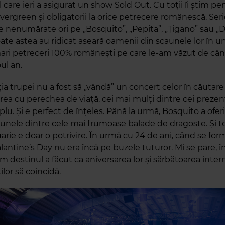
 care ieri a asigurat un show Sold Out. Cu toții îi știm pe
ergreen și obligatorii la orice petrecere românescă. Seri
e nenumărate ori pe „Bosquito”, „Pepita”, „Țigano” sau „
ate astea au ridicat aseară oamenii din scaunele lor în u
ari petreceri 100% românești pe care le-am văzut de cân
ul an.
ia trupei nu a fost să „vândă” un concert celor în căutare
rea cu perechea de viață, cei mai mulți dintre cei prezen
plu. Și e perfect de înțeles. Până la urmă, Bosquito a ofer
unele dintre cele mai frumoase balade de dragoste. Și to
arie e doar o potrivire. În urmă cu 24 de ani, când se fo
lantine’s Day nu era încă pe buzele tuturor. Mi se pare, î
 destinul a făcut ca aniversarea lor și sărbătoarea inter
ilor să coincidă.