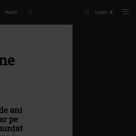
Radio
Login
une
de ani
ar pe
nunțat