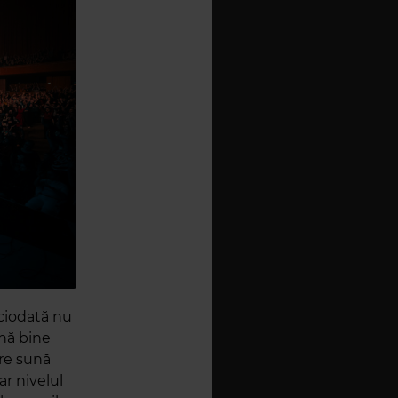
iciodată nu
nă bine
are sună
ar nivelul