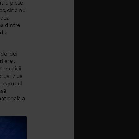
ntru piese
os, cine nu
Două
na dintre
d a
 de idei
ți erau
it muzicii
tuși, ziua
rma grupul
nsă,
națională a