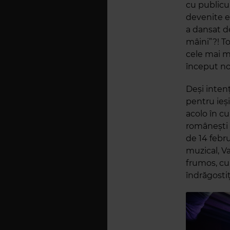
cu publicul
devenite ev
a dansat d
mâini”?! To
cele mai m
început no
Deși intenț
pentru ieși
acolo în cu
românești 
de 14 febru
muzical, Va
frumos, cum
îndrăgostiț