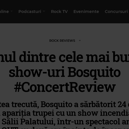
nline
Podcasturi
Rock TV
Evenimente
Concursuri
ROCK REVIEWS
ul dintre cele mai b
show-uri Bosquito
#ConcertReview
ea trecută, Bosquito a sărbătorit 24 
a apariția trupei cu un show incendi
 Sălii Palatului, într-un spectacol a