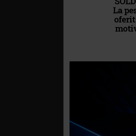
SOLD 
La pes
oferi
motiv