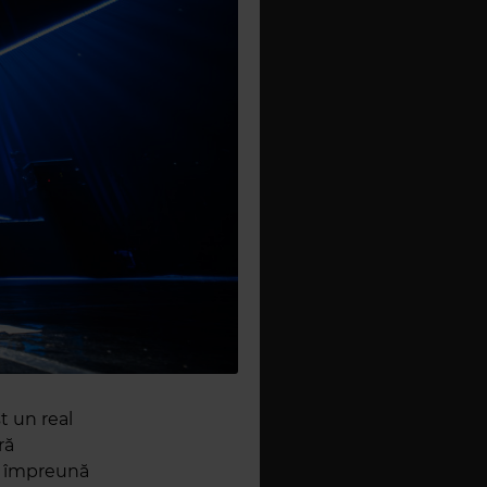
t un real
ră
y, împreună