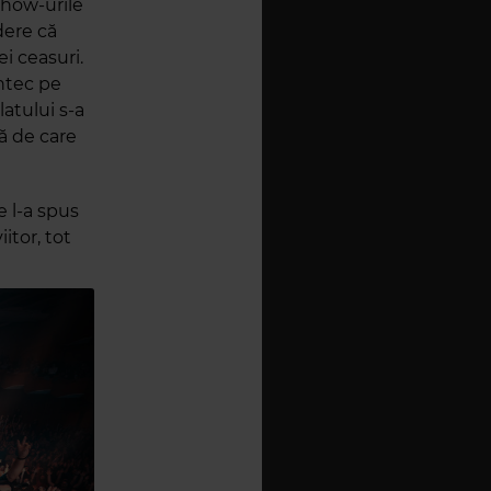
show-urile
dere că
i ceasuri.
ântec pe
latului s-a
nă de care
e l-a spus
itor, tot