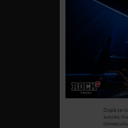
După ce con
succes, tru
consecutiv