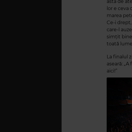
ăsta de ate
lor e ceva
marea petre
Ce-i drept,
care-l auze
simțit bine
toată lume
La finalul 
aseară: „A 
aici!”