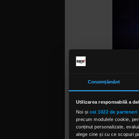
Consimțământ
Utilizarea responsabilă a da
Noi și
cei 1022 de parteneri 
Pe lângă c
precum modulele cookie, pentr
avut un mot
conținut personalizate, evaluă
care conțin
alege cine și cu ce scopuri po
reușit, înc