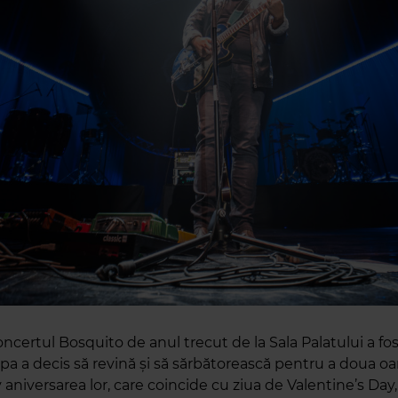
certul Bosquito de anul trecut de la Sala Palatului a fos
pa a decis să revină și să sărbătorească pentru a doua oa
 aniversarea lor, care coincide cu ziua de Valentine’s Da