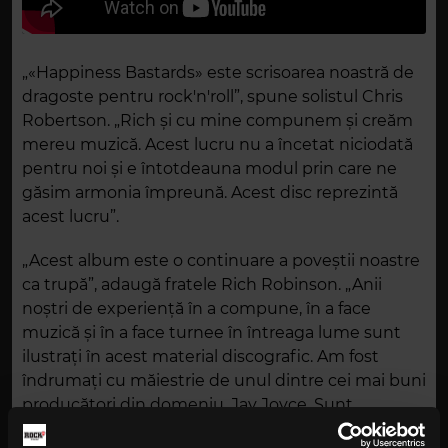
„«Happiness Bastards» este scrisoarea noastră de
dragoste pentru rock'n'roll”, spune solistul Chris
Robertson. „Rich și cu mine compunem și creăm
mereu muzică. Acest lucru nu a încetat niciodată
pentru noi și e întotdeauna modul prin care ne
găsim armonia împreună. Acest disc reprezintă
acest lucru”.
„Acest album este o continuare a poveștii noastre
ca trupă”, adaugă fratele Rich Robinson. „Anii
noștri de experiență în a compune, în a face
muzică și în a face turnee în întreaga lume sunt
ilustrați în acest material discografic. Am fost
îndrumați cu măiestrie de unul dintre cei mai buni
producători din domeniu, Jay Joyce. Sunt
incredibil de mândru de ce am pus laolaltă."