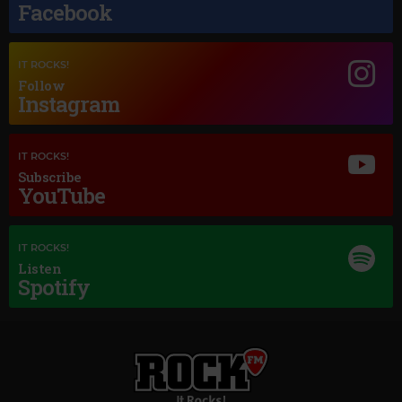
Facebook
IT ROCKS!
Follow
Instagram
Magic Jazz
ELLA FITZGERALD
–
EV'RY TIME WE SAY GOODBYE
IT ROCKS!
Subscribe
YouTube
IT ROCKS!
Listen
Spotify