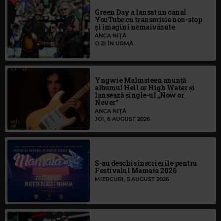
Green Day a lansat un canal
YouTube cu transmisie non-stop
și imagini nemaivăzute
ANCA NIȚĂ
O ZI ÎN URMĂ
Yngwie Malmsteen anunță
albumul Hell or High Water și
lansează single-ul „Now or
Never”
ANCA NIȚĂ
JOI, 6 AUGUST 2026
S-au deschis înscrierile pentru
Festivalul Mamaia 2026
MIERCURI, 5 AUGUST 2026