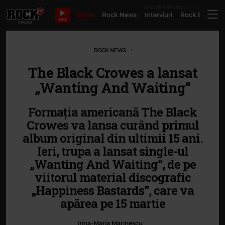
EXCLUSIV ONLINE
Bilete
Rock News
Interviuri
Rock Evergre
LIVE
ROCK NEWS
The Black Crowes a lansat
„Wanting And Waiting”
Formația americană The Black
Crowes va lansa curând primul
album original din ultimii 15 ani.
Ieri, trupa a lansat single-ul
„Wanting And Waiting”, de pe
viitorul material discografic
„Happiness Bastards”, care va
apărea pe 15 martie
Irina-Maria Marinescu