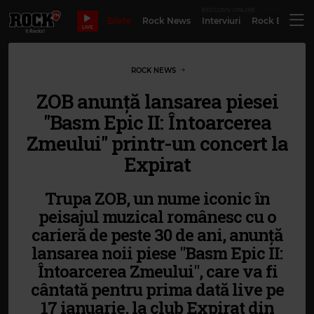
EXCLUSIV ONLINE
Bilete
Rock News
Interviuri
Rock Evergre
LIVE
ROCK NEWS
ZOB anunță lansarea piesei
"Basm Epic II: Întoarcerea
Zmeului" printr-un concert la
Expirat
Trupa ZOB, un nume iconic în
peisajul muzical românesc cu o
carieră de peste 30 de ani, anunță
lansarea noii piese "Basm Epic II:
Întoarcerea Zmeului", care va fi
cântată pentru prima dată live pe
17 ianuarie, la club Expirat din