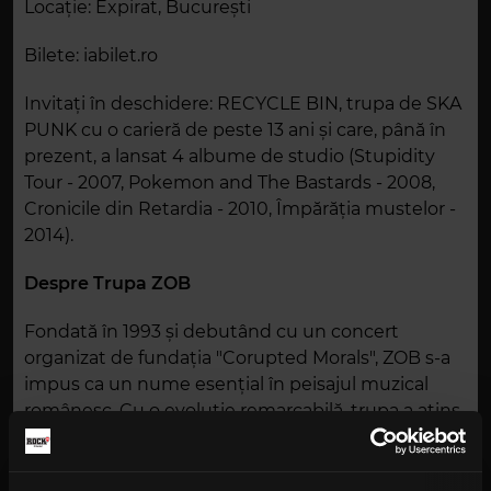
Locație: Expirat, București
Bilete: iabilet.ro
Invitați în deschidere: RECYCLE BIN, trupa de SKA
PUNK cu o carieră de peste 13 ani și care, până în
prezent, a lansat 4 albume de studio (Stupidity
Tour - 2007, Pokemon and The Bastards - 2008,
Cronicile din Retardia - 2010, Împărăția mustelor -
2014).
Despre Trupa ZOB
Fondată în 1993 și debutând cu un concert
organizat de fundația "Corupted Morals", ZOB s-a
impus ca un nume esențial în peisajul muzical
românesc. Cu o evoluție remarcabilă, trupa a atins
apogeul succesului odată cu lansarea albumului
"Telenovele," care s-a clasat pe prima poziție în
multiple topuri de specialitate și a fost distins cu