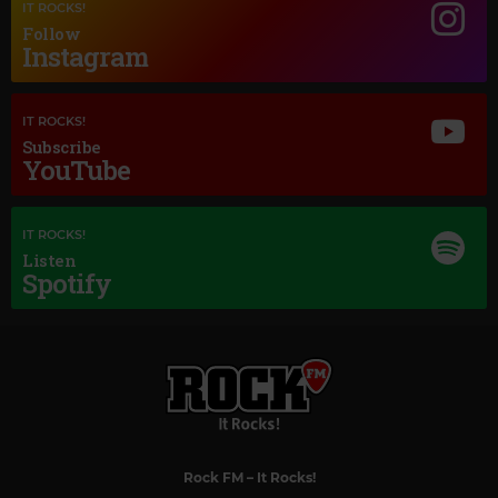
CÉCILE CHAMINADE
–
LA LISONJERA
IT ROCKS!
Follow
Instagram
IT ROCKS!
Subscribe
YouTube
IT ROCKS!
Listen
Spotify
Magic Love
TAKE THAT
–
HOW DEEP IS YOUR LOVE 3MIN02
Rock FM
– It Rocks!