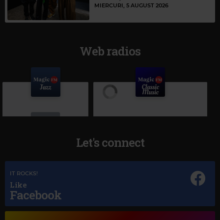
MIERCURI, 5 AUGUST 2026
Web radios
Let's connect
IT ROCKS!
Magic Jazz
Like
Facebook
FRANK SINATRA
–
MY WAY
Magic Classic Music