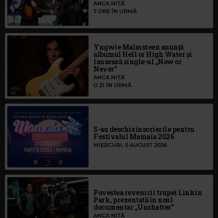
ANCA NIȚĂ
7 ORE ÎN URMĂ
Yngwie Malmsteen anunță
albumul Hell or High Water și
lansează single-ul „Now or
Never”
ANCA NIȚĂ
O ZI ÎN URMĂ
S-au deschis înscrierile pentru
Festivalul Mamaia 2026
MIERCURI, 5 AUGUST 2026
Povestea revenirii trupei Linkin
Park, prezentată în noul
documentar „Unshatter”
ANCA NIȚĂ