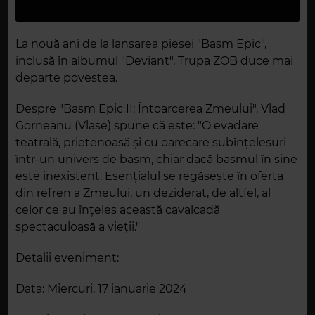
La nouă ani de la lansarea piesei "Basm Epic",
inclusă în albumul "Deviant", Trupa ZOB duce mai
departe povestea.
Despre "Basm Epic II: Întoarcerea Zmeului", Vlad
Gorneanu (Vlase) spune că este: "O evadare
teatrală, prietenoasă și cu oarecare subînțelesuri
într-un univers de basm, chiar dacă basmul în sine
este inexistent. Esențialul se regăsește în oferta
din refren a Zmeului, un deziderat, de altfel, al
celor ce au înțeles această cavalcadă
spectaculoasă a vieții."
Detalii eveniment:
Data: Miercuri, 17 ianuarie 2024