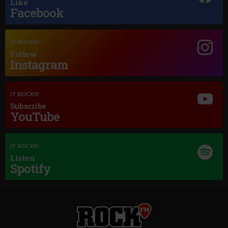
Like
Facebook
IT ROCKS!
Follow
Instagram
Magic Jazz
AL JARREAU & LOU RAWLS
–
AIN'T NO SUNSHINE
IT ROCKS!
Subscribe
YouTube
IT ROCKS!
Listen
Spotify