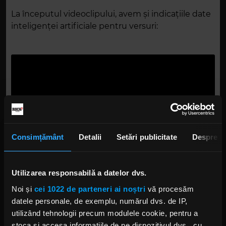
La începutul videoclipului, avem și indicațiile date
inteligenței artificiale pentru versuri:
Consimțământ
Detalii
Setări publicitate
Despre
Utilizarea responsabilă a datelor dvs.
Noi și
cei 1022 de parteneri ai noștri
vă procesăm
„December Skies” îl are și pe Randy McStine, care
datele personale, de exemplu, numărul dvs. de IP,
contribuie cu un solo de chitară și cu backing
utilizând tehnologii precum modulele cookie, pentru a
vocals.
stoca și accesa informațiile de pe dispozitivul dvs., cu