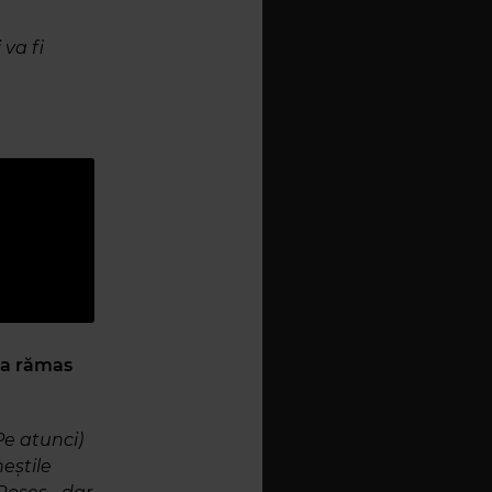
 va fi
i-a rămas
Pe atunci)
eștile