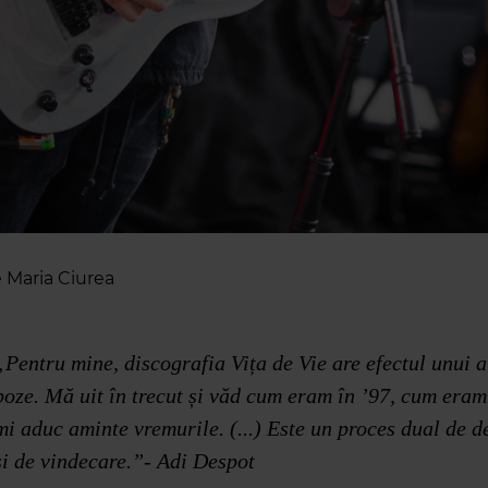
e Maria Ciurea
„Pentru mine, discografia Vița de Vie are efectul unui 
poze. Mă uit în trecut și văd cum eram în ’97, cum eram 
mi aduc aminte vremurile. (...) Este un proces dual de d
și de vindecare.”- Adi Despot