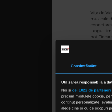
Vița de V
muzicale di
conectarea 
lungul tim
noi. Fiecar
diferite et
din adolesc
trăire pe c
pe care De
Consimțământ
Târgu Mure
Simfonic a 
fotografii”
Utilizarea responsabilă a da
ei, toate a
Noi și
cei 1022 de parteneri 
prima dată 
precum modulele cookie, pentr
premieră l
conținut personalizate, evaluă
Despre con
alege cine și cu ce scopuri po