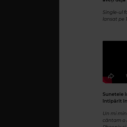
Single-ul 
lansat pe 1
Sunetele i
întipărit 
Un mi mino
cântam o m