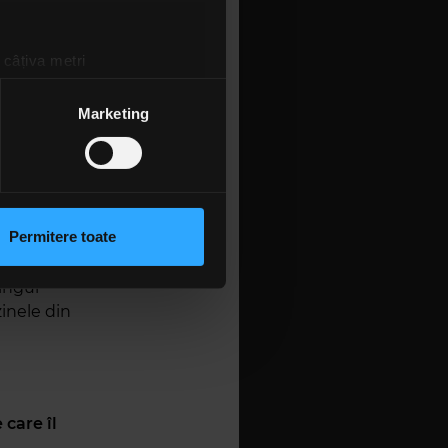
interviu
t.ro
.
 câțiva metri
 eviți
amprentare)
entezi. Ți-
țele la
secțiunea cu detalii
.
Marketing
cea mai
 sociale și pentru a analiza
red că
rmații cu privire la modul în
mult decât
n urma folosirii serviciilor
Permitere toate
zică,
lizarea modulelor noastre
 niște
singur
inele din
 care îl