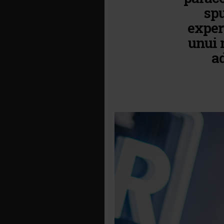
spu
exper
unui 
a