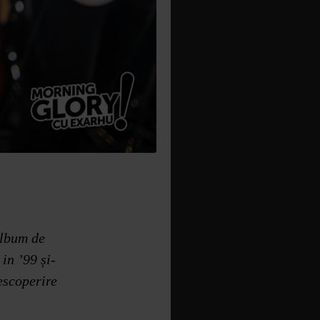
album de
in ’99 și-
escoperire