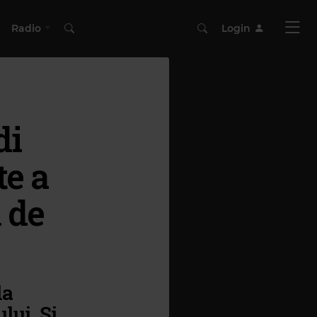
Radio
Login
di
te a
ă de
la
lui. Și