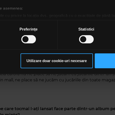
vorbit cu solistul trupei Vița de Vie, Adi Despot, într-un 
entru rockfm.ro. Biletele sunt disponibile pe
kimaro.iabile
 de asemenea:
le cu privire la locația dvs. geografică cu o exactitate de până la
 o rețetă confortabilă până acum. Și totuși, ai încercat să
ozitivul scanândul-l în mod activ după caracteristici specifice (
merciale și mainstream-ul, să experimentezi și să te reinv
espre procesarea datelor dvs. personale și configurați-vă preferin
Preferinţe
Statistici
 largul mării, între valuri, departe de țărm.
ge oricând acordul din Declarația despre modulele cookie.
 de mainstream, adică mi-ar plăcea ca Vița de Vie să fie 
rsonaliza conținutul și anunțurile, pentru a oferi funcții de rețele
 trupă din România, dar cu muzica pe care o face. Nu c
im partenerilor de rețele sociale, de publicitate și de analize info
. Suntem foarte bine aici unde suntem. Este chiar mai 
ceștia le pot combina cu alte informații oferite de dvs. sau culese î
Utilizare doar cookie-uri necesare
t. Nu ne-am imaginat în 1996, când ne-am apucat de mu
să continuați să utilizați website-ul nostru, sunteți de acord cu uti
vom ajunge până aici. Ne place să experimentăm. Suntem
știa cărora nu ne place sa ne jucăm cu jucăriile dintr-un 
n mall, ne place să ne jucăm cu jucăriile din toate magaz
pe care tocmai l-ați lansat face parte dintr-un album pe
 în minte?