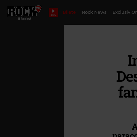
Bilete
Rock News
Exclusiv O
LIVE
I
Des
fan
A
paraco