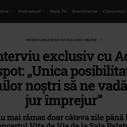
nline
Podcasturi
Rock TV
Evenimente
Concursuri
INTERVIURILE ROCK FM EXCLUSIV ONLINE
nterviu exclusiv cu A
pot: „Unica posibilita
ilor noștri să ne vad
jur împrejur”
u mai rămas doar câteva zile până 
ncertul Vița de Vie de la Sala Palatu