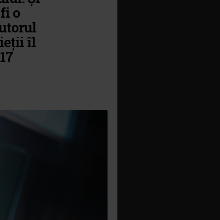
fi o
utorul
ții îl
17