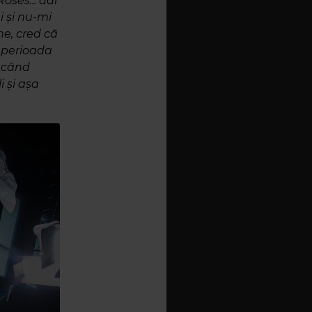
oses... dar
i și nu-mi
ne, cred că
n perioada
, când
i și așa