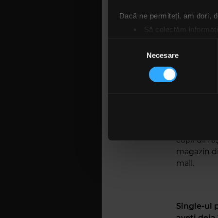
muzică, am 
exclusiv p
Dacă ne permiteți, am dori,
Să colectăm informații
Puteai avea
Să vă identificăm disp
Selecția
clișeele co
Găsiți mai multe informații d
Necesare
consimțământului
a plăcut în
Vă puteți modifica sau retra
N-am fugit
Folosim cookie-uri pentru a pe
mainstream
traficul. De asemenea, le ofer
avem șanse
care folosiți site-ul nostru. A
ne-am dori
lor. În cazul în care alegeți 
faptul că 
cookie.
copii din ă
magazin di
mall.
Single-ul 
aveți deja