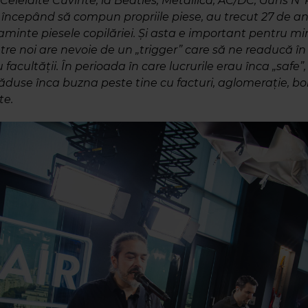
Celelalte Cuvinte, la Beatles, Metallica, AC/DC, Guns N’ R
, începând să compun propriile piese, au trecut 27 de an
minte piesele copilăriei. Și asta e important pentru mi
ntre noi are nevoie de un „trigger” care să ne readucă î
u facultății. În perioada în care lucrurile erau înca „safe”
ăduse înca buzna peste tine cu facturi, aglomerație, bol
te.