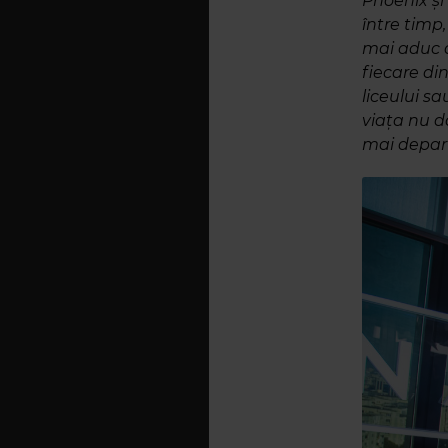
Phoenix și 
între timp
mai aduc a
fiecare di
liceului sa
viața nu d
mai depar