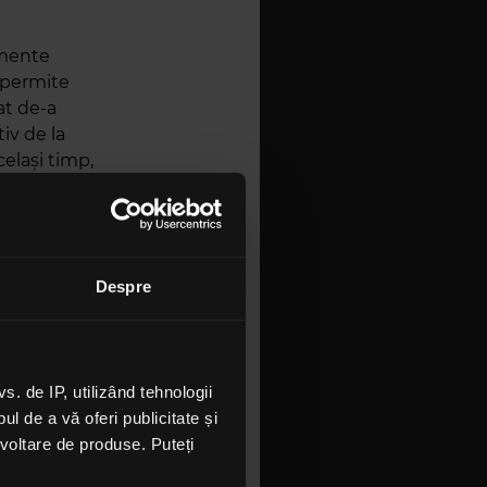
imente
a permite
at de-a
iv de la
celași timp,
momentele
lificate,
 momentul
 de Stat
Despre
e Vie
Albumul de
lături de
zi pentru
 de IP, utilizând tehnologii
nsată în
l de a vă oferi publicitate și
ezvoltare de produse. Puteți
prin