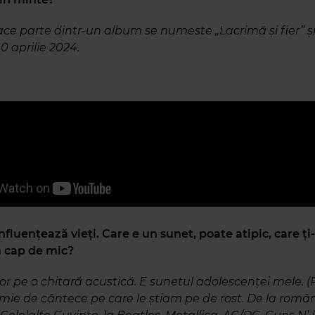
face parte dintr-un album se numeste „Lacrimă și fier” și
0 aprilie 2024.
nfluențează vieți. Care e un sunet, poate atipic, care ț
în cap de mic?
r pe o chitară acustică. E sunetul adolescenței mele. (
ie de cântece pe care le știam pe de rost. De la român